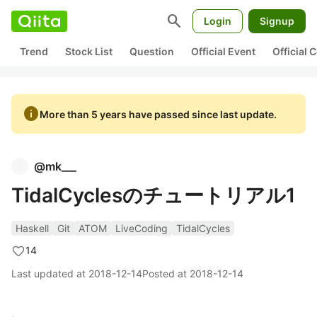
search
Login
Signup
Trend
Stock List
Question
Official Event
Official
info
More than 5 years have passed since last update.
@
mk___
TidalCyclesのチュートリアル1
Haskell
Git
ATOM
LiveCoding
TidalCycles
14
Last updated at
2018-12-14
Posted at
2018-12-14