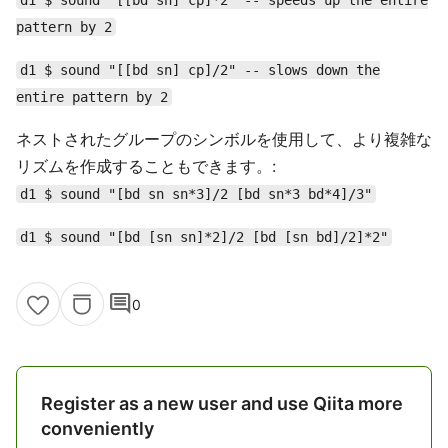
d1 $ sound "[[bd sn] cp]*2" -- speeds up the entire
pattern by 2
d1 $ sound "[[bd sn] cp]/2" -- slows down the
entire pattern by 2
ネストされたグループのシンボルを使用して、より複雑な
リズムを作成することもできます。:
d1 $ sound "[bd sn sn*3]/2 [bd sn*3 bd*4]/3"
d1 $ sound "[bd [sn sn]*2]/2 [bd [sn bd]/2]*2"
comment
0
Register as a new user and use Qiita more
conveniently