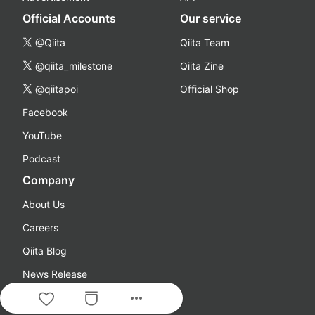
Official Accounts
Our service
@Qiita
Qiita Team
@qiita_milestone
Qiita Zine
@qiitapoi
Official Shop
Facebook
YouTube
Podcast
Company
About Us
Careers
Qiita Blog
News Release
more_horiz