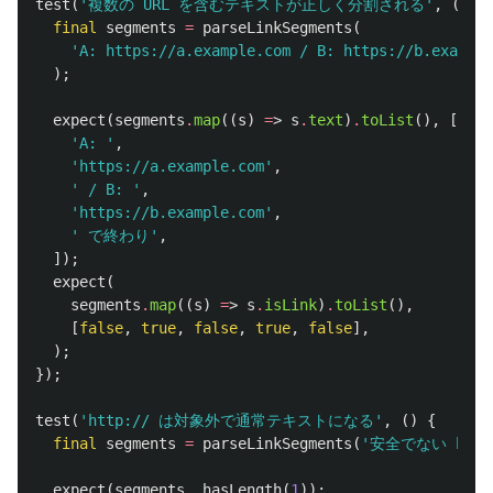
test
(
'複数の URL を含むテキストが正しく分割される'
,
()
{
final
segments
=
parseLinkSegments
(
'A: https://a.example.com / B: https://b.exam
);
expect
(
segments
.
map
((
s
)
=
>
s
.
text
)
.
toList
(),
[
'A: '
,
'https://a.example.com'
,
' / B: '
,
'https://b.example.com'
,
' で終わり'
,
]);
expect
(
segments
.
map
((
s
)
=
>
s
.
isLink
)
.
toList
(),
[
false
,
true
,
false
,
true
,
false
],
);
});
test
(
'http:// は対象外で通常テキストになる'
,
()
{
final
segments
=
parseLinkSegments
(
'安全でない http:
expect
(
segments
,
hasLength
(
1
));