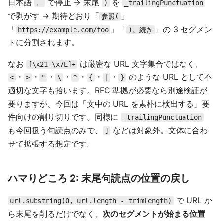
日本語
で停止 → 末尾
を
。
)
_trailingPunctuation
で剥がす → 期待どおり「
」
参照(
「
」「
」の 3 セグメン
https://example.com/foo
)。続き
トに分割されます。
なお
は厳密な URL 文字集合ではなく、
[\x21-\x7E]+
・
・
・
・
・
・
・
のような URL として不
<
>
"
\
^
{
|
}
適切な文字も拾います。RFC 準拠が必要なら別途検証が
要りますが、今回は「文中の URL を素朴に検出する」要
件向けの割り切りです。同様に
_trailingPunctuation
も今回扱う句読点のみで、
などは対象外。文体に合わ
]
せて拡張する想定です。
ハマりどころ 2: 末尾句読点の位置の戻し
で URL か
url.substring(0, url.length - trimLength)
ら末尾を削るだけでなく、
次のセグメントが始まる位置