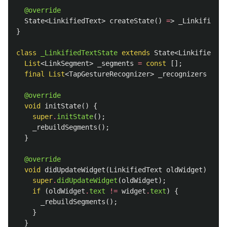
@override
State
<
LinkifiedText
>
createState
()
=
>
_LinkifiedTe
}
class
_LinkifiedTextState
extends
State
<
LinkifiedTex
List
<
LinkSegment
>
_segments
=
const
[];
final
List
<
TapGestureRecognizer
>
_recognizers
=
[]
@override
void
initState
()
{
super
.
initState
();
_rebuildSegments
();
}
@override
void
didUpdateWidget
(
LinkifiedText
oldWidget
)
{
super
.
didUpdateWidget
(
oldWidget
);
if
(
oldWidget
.
text
!=
widget
.
text
)
{
_rebuildSegments
();
}
}