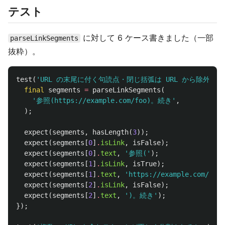
テスト
に対して 6 ケース書きました（一部
parseLinkSegments
抜粋）。
test
(
'URL の末尾に付く句読点・閉じ括弧は URL から除外され
final
segments
=
parseLinkSegments
(
'参照(https://example.com/foo)。続き'
,
);
expect
(
segments
,
hasLength
(
3
));
expect
(
segments
[
0
]
.
isLink
,
isFalse
);
expect
(
segments
[
0
]
.
text
,
'参照('
);
expect
(
segments
[
1
]
.
isLink
,
isTrue
);
expect
(
segments
[
1
]
.
text
,
'https://example.com/foo'
expect
(
segments
[
2
]
.
isLink
,
isFalse
);
expect
(
segments
[
2
]
.
text
,
')。続き'
);
});