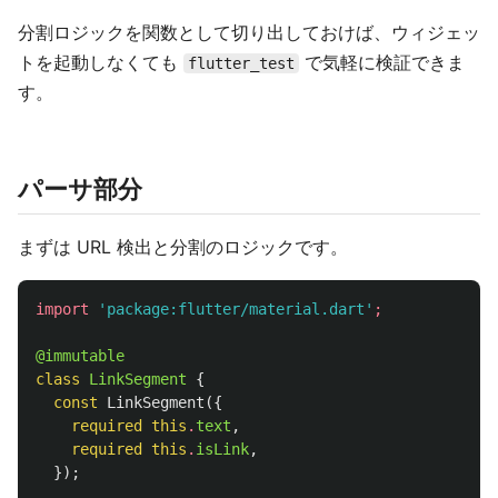
分割ロジックを関数として切り出しておけば、ウィジェッ
トを起動しなくても
で気軽に検証できま
flutter_test
す。
パーサ部分
まずは URL 検出と分割のロジックです。
import
'package:flutter/material.dart'
;
@immutable
class
LinkSegment
{
const
LinkSegment
({
required
this
.
text
,
required
this
.
isLink
,
});