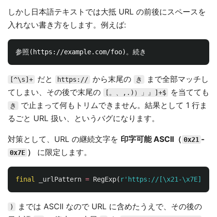
しかし日本語テキストでは大抵 URL の前後にスペースを
入れない書き方をします。例えば:
だと
から末尾の
まで全部マッチし
[^\s]+
https://
き
てしまい、その後で末尾の
を当てても
[。、,.)）」』]+$
で止まって何もトリムできません。結果として 1 行ま
き
るごと URL 扱い、というバグになります。
対策として、URL の継続文字を
印字可能 ASCII（
-
0x21
）
に限定します。
0x7E
final
_urlPattern
=
RegExp
(
r'https://[\x21-\x7E]+'
);
までは ASCII なので URL に含めたうえで、その後の
)