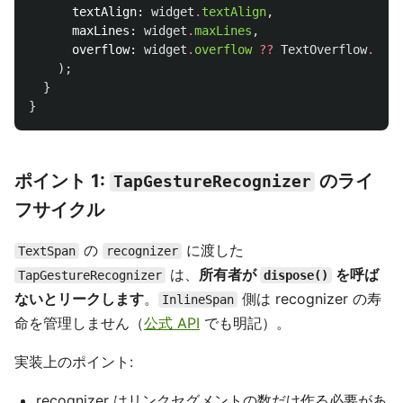
textAlign:
widget
.
textAlign
,
maxLines:
widget
.
maxLines
,
overflow:
widget
.
overflow
??
TextOverflow
.
clip
);
}
}
ポイント 1:
のライ
TapGestureRecognizer
フサイクル
の
に渡した
TextSpan
recognizer
は、
所有者が
を呼ば
TapGestureRecognizer
dispose()
ないとリークします
。
側は recognizer の寿
InlineSpan
命を管理しません（
公式 API
でも明記）。
実装上のポイント:
recognizer はリンクセグメントの数だけ作る必要があ