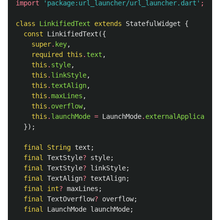
import
'package:url_launcher/url_launcher.dart'
;
class
LinkifiedText
extends
StatefulWidget
{
const
LinkifiedText
({
super
.
key
,
required
this
.
text
,
this
.
style
,
this
.
linkStyle
,
this
.
textAlign
,
this
.
maxLines
,
this
.
overflow
,
this
.
launchMode
=
LaunchMode
.
externalApplication
});
final
String
text
;
final
TextStyle
?
style
;
final
TextStyle
?
linkStyle
;
final
TextAlign
?
textAlign
;
final
int
?
maxLines
;
final
TextOverflow
?
overflow
;
final
LaunchMode
launchMode
;