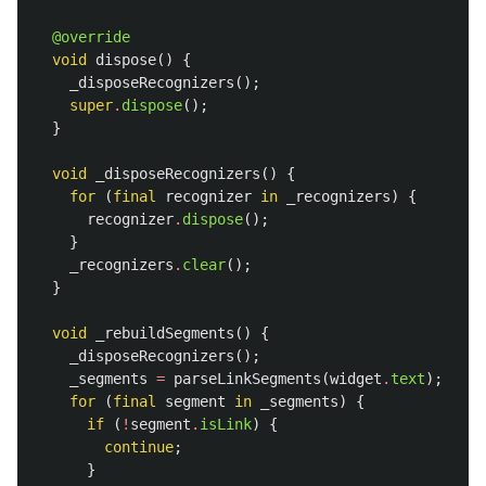
@override
void
dispose
()
{
_disposeRecognizers
();
super
.
dispose
();
}
void
_disposeRecognizers
()
{
for
(
final
recognizer
in
_recognizers
)
{
recognizer
.
dispose
();
}
_recognizers
.
clear
();
}
void
_rebuildSegments
()
{
_disposeRecognizers
();
_segments
=
parseLinkSegments
(
widget
.
text
);
for
(
final
segment
in
_segments
)
{
if
(
!
segment
.
isLink
)
{
continue
;
}