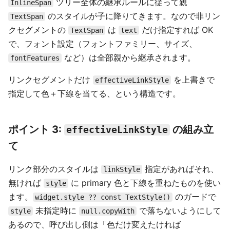
ツリー全体の継承ルールに従って親
InlineSpan
のスタイルが子に降りてきます。なので非リン
TextSpan
クセグメントの
は
だけ指定すれば OK
TextSpan
text
で、フォント設定（フォントファミリー、サイズ、
など）は全部親から継承されます。
fontFeatures
リンクセグメントだけ
を上書きで
effectiveLinkStyle
指定して色＋下線を当てる、という構造です。
ポイント 3:
の組み立
effectiveLinkStyle
て
リンク部分のスタイルは
指定があればそれ、
linkStyle
無ければ
に primary 色と下線を重ねたものを使い
style
ます。
のガードで
widget.style ?? const TextStyle()
未指定時に
で落ちないようにして
style
null.copyWith
あるので、呼び出し側は「色だけ変えたければ