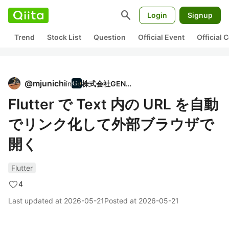
search
Login
Signup
Trend
Stock List
Question
Official Event
Official
@
mjunichi
in
株式会社GENDA
Flutter で Text 内の URL を自動
でリンク化して外部ブラウザで
開く
Flutter
4
Last updated at
2026-05-21
Posted at
2026-05-21