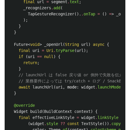
final
url
=
segment
.
text
;
_recognizers
.
add
(
TapGestureRecognizer
().
.
onTap
=
()
=
>
_openU
);
}
}
Future
<
void
>
_openUrl
(
String
url
)
async
{
final
uri
=
Uri
.
tryParse
(
url
);
if
(
uri
==
null
)
{
return
;
}
// launchUrl は false 戻り値 or 例外で失敗を
// 業務要件によっては try/catch + ログ / SnackBa
await
launchUrl
(
uri
,
mode:
widget
.
launchMode
);
}
@override
Widget
build
(
BuildContext
context
)
{
final
effectiveLinkStyle
=
widget
.
linkStyle
??
(
widget
.
style
??
const
TextStyle
())
.
copyWith
color:
Theme
.
of
(
context
)
.
colorScheme
.
prima