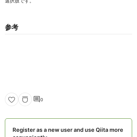
選択肢です。
参考
comment
0
Register as a new user and use Qiita more