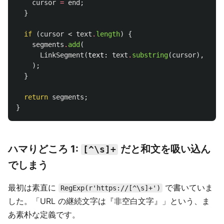
cursor
=
end
;
}
if
(
cursor
<
text
.
length
)
{
segments
.
add
(
LinkSegment
(
text:
text
.
substring
(
cursor
),
isLi
);
}
return
segments
;
}
ハマりどころ 1:
だと和文を吸い込ん
[^\s]+
でしまう
最初は素直に
で書いていま
RegExp(r'https://[^\s]+')
した。「URL の継続文字は『非空白文字』」という、ま
あ素朴な定義です。