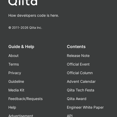
How developers code is here.
© 2011-
2026
Qiita Inc.
Guide & Help
Contents
About
Release Note
Terms
Official Event
Privacy
Official Column
Guideline
Advent Calendar
Media Kit
Qiita Tech Festa
Feedback/Requests
Qiita Award
Help
Engineer White Paper
Advertisement
API