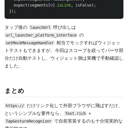
expect
(
segments
[
0
]
.
isLink
,
isFalse
);
});
タップ後の
呼び出しは
launchUrl
の
url_launcher_platform_interface
相当でモックすればウィジェッ
setMockMessageHandler
トテストもできますが、今回はスコープを絞ってパーサ部
分だけ自動テストし、ウィジェット側は実機で手動確認し
ました。
まとめ
だけリンク化して外部ブラウザに飛ばすだけ、
https://
というシンプルな要件なら、
+
Text.rich
で自前実装するのも十分現実的な
TapGestureRecognizer