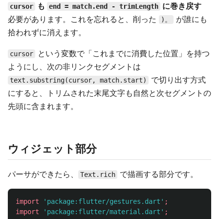
も
に巻き戻す
cursor
end = match.end - trimLength
必要があります。これを忘れると、削った
が誰にも
)。
拾われずに消えます。
という変数で「これまでに消費した位置」を持つ
cursor
ようにし、次の非リンクセグメントは
で切り出す方式
text.substring(cursor, match.start)
にすると、トリムされた末尾文字も自然と次セグメントの
先頭に含まれます。
ウィジェット部分
パーサができたら、
で描画する部分です。
Text.rich
import
'package:flutter/gestures.dart'
;
import
'package:flutter/material.dart'
;