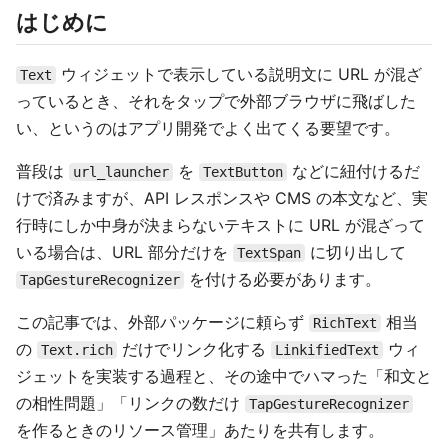
はじめに
ウィジェットで表示している説明文に URL が混ざ
Text
っているとき、それをタップで外部ブラウザに飛ばした
い、というのはアプリ開発でよく出てくる要望です。
普段は
を
などに紐付けるだ
url_launcher
TextButton
けで済みますが、API レスポンスや CMS の本文など、実
行時にしか中身が決まらないテキストに URL が混ざって
いる場合は、URL 部分だけを
に切り出して
TextSpan
を付ける必要があります。
TapGestureRecognizer
この記事では、外部パッケージに頼らず
相当
RichText
の
だけでリンク化する
ウィ
Text.rich
LinkifiedText
ジェットを実装する過程と、その途中でハマった「和文と
の相性問題」「リンクの数だけ
TapGestureRecognizer
を作るときのリソース管理」あたりを共有します。