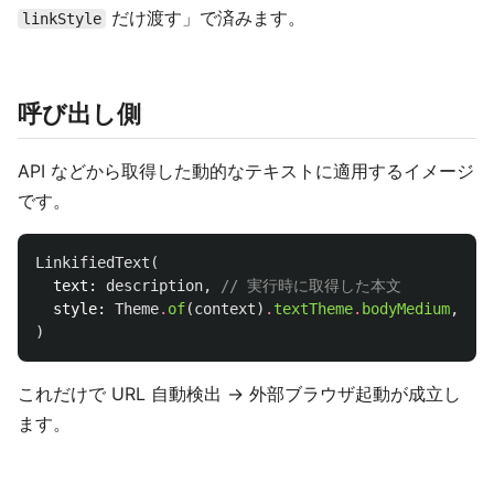
だけ渡す」で済みます。
linkStyle
呼び出し側
API などから取得した動的なテキストに適用するイメージ
です。
LinkifiedText
(
text:
description
,
// 実行時に取得した本文
style:
Theme
.
of
(
context
)
.
textTheme
.
bodyMedium
,
)
これだけで URL 自動検出 → 外部ブラウザ起動が成立し
ます。