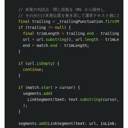
// 末尾の句読点・閉じ括弧を URL から除外し、
// その分だけ末尾位置を巻き戻して通常テキスト側に戻す
final
trailing
=
_trailingPunctuation
.
firstMatch
if
(
trailing
!=
null
)
{
final
trimLength
=
trailing
.
end
-
trailing
.
sta
url
=
url
.
substring
(
0
,
url
.
length
-
trimLength
end
=
match
.
end
-
trimLength
;
}
if
(
url
.
isEmpty
)
{
continue
;
}
if
(
match
.
start
>
cursor
)
{
segments
.
add
(
LinkSegment
(
text:
text
.
substring
(
cursor
,
mat
);
}
segments
.
add
(
LinkSegment
(
text:
url
,
isLink:
true