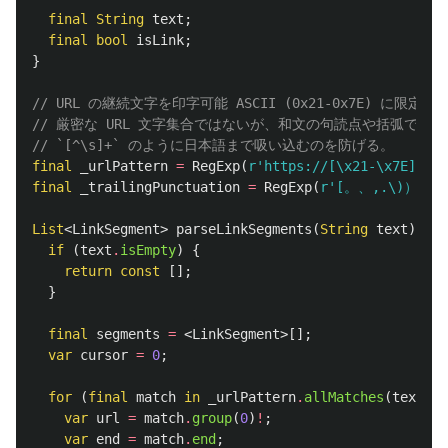
final
String
text
;
final
bool
isLink
;
}
// URL の継続文字を印字可能 ASCII (0x21-0x7E) に
// 厳密な URL 文字集合ではないが、和文の句読点や括弧で UR
// `[^\s]+` のように日本語まで吸い込むのを防げる。
final
_urlPattern
=
RegExp
(
r'https://[\x21-\x7E]+'
);
final
_trailingPunctuation
=
RegExp
(
r'[。、,.\)）」』!
List
<
LinkSegment
>
parseLinkSegments
(
String
text
)
{
if
(
text
.
isEmpty
)
{
return
const
[];
}
final
segments
=
<
LinkSegment
>[];
var
cursor
=
0
;
for
(
final
match
in
_urlPattern
.
allMatches
(
text
))
var
url
=
match
.
group
(
0
)
!
;
var
end
=
match
.
end
;