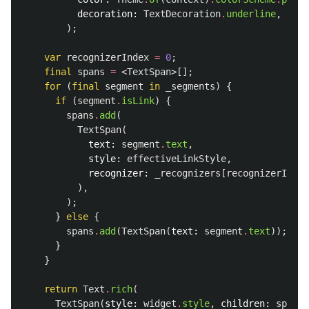
decoration:
TextDecoration
.
underline
,
);
var
recognizerIndex
=
0
;
final
spans
=
<
TextSpan
>[];
for
(
final
segment
in
_segments
)
{
if
(
segment
.
isLink
)
{
spans
.
add
(
TextSpan
(
text:
segment
.
text
,
style:
effectiveLinkStyle
,
recognizer:
_recognizers
[
recognizerIndex
),
);
}
else
{
spans
.
add
(
TextSpan
(
text:
segment
.
text
));
}
}
return
Text
.
rich
(
TextSpan
(
style:
widget
.
style
,
children:
spans
)