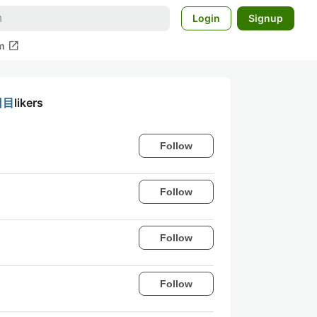
Login
Signup
open_in_new
m
日目
likers
Follow
Follow
Follow
Follow