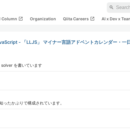
search
open_in_new
open_in_new
al Column
Organization
Qiita Careers
AI x Dev x Tea
l JavaScript - 「LLJS」 マイナー言語アドベントカレンダー・一
olver を書いています
割は知ったかぶりで構成されています。