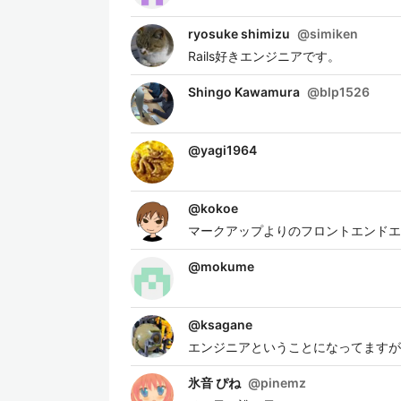
ryosuke shimizu
@
simiken
Rails好きエンジニアです。
Shingo Kawamura
@
blp1526
@
yagi1964
@
kokoe
マークアップよりのフロントエンドエ
@
mokume
@
ksagane
エンジニアということになってますが、
氷音 ぴね
@
pinemz