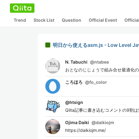
Trend
Stock List
Question
Official Event
Offici
明日から使えるasm.js - Low Leve
N. Tabuchi
@
ntabee
おとなのじじょうで組み合せ最適化の s
ころほろ
@
fo_color
@
htsign
Qiita記事に書き込むコメントの9
Ojima Daiki
@
daikiojm
https://daikiojm.me/