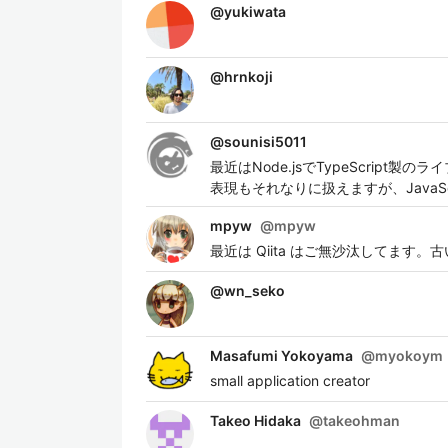
@
yukiwata
@
hrnkoji
@
sounisi5011
最近はNode.jsでTypeScrip
表現もそれなりに扱えますが、Java
mpyw
@
mpyw
最近は Qiita はご無沙汰してま
@
wn_seko
Masafumi Yokoyama
@
myokoym
small application creator
Takeo Hidaka
@
takeohman