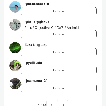
@
cocomode18
Follow
@
kskb@github
Rails / Objective-C / AWS / Android
Follow
Taka N
@
takp
Follow
@
yujikudo
Follow
@
samumu_21
Follow
navigate_next
keyboard_double_arrow_right
1
/
14