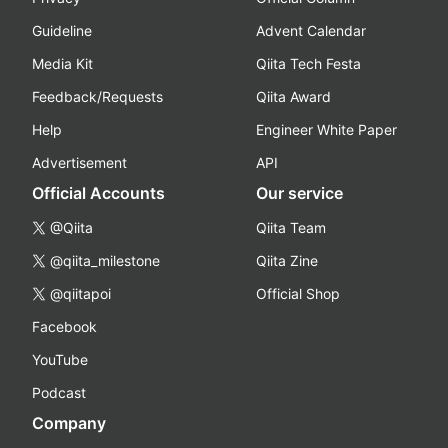
Guideline
Advent Calendar
Media Kit
Qiita Tech Festa
Feedback/Requests
Qiita Award
Help
Engineer White Paper
Advertisement
API
Official Accounts
Our service
@Qiita
Qiita Team
@qiita_milestone
Qiita Zine
@qiitapoi
Official Shop
Facebook
YouTube
Podcast
Company