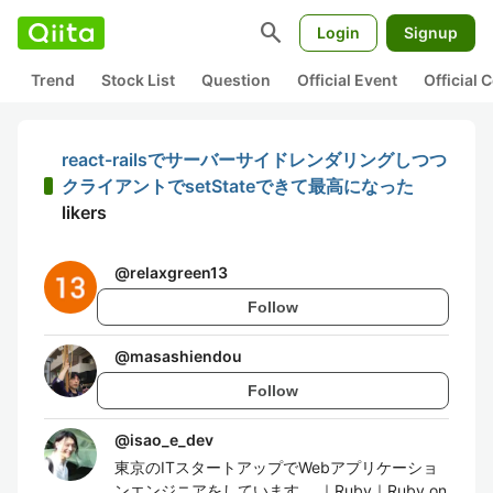
search
Login
Signup
Trend
Stock List
Question
Official Event
Official
react-railsでサーバーサイドレンダリングしつつ
クライアントでsetStateできて最高になった
likers
@
relaxgreen13
Follow
@
masashiendou
Follow
@
isao_e_dev
東京のITスタートアップでWebアプリケーショ
ンエンジニアをしています。 ｜Ruby｜Ruby on