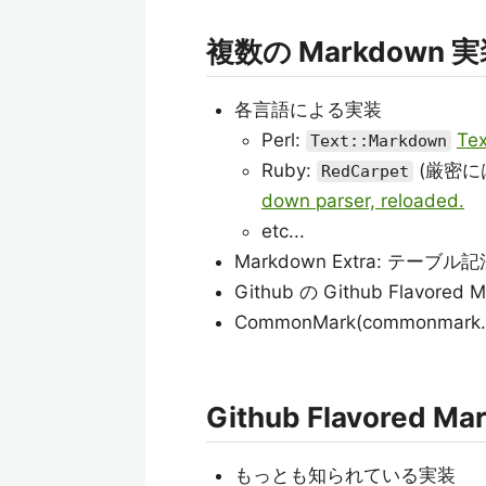
複数の Markdown 
各言語による実装
Perl:
Tex
Text::Markdown
Ruby:
(厳密に
RedCarpet
down parser, reloaded.
etc...
Markdown Extra: テーブ
Github の Github Flavor
CommonMark(commonma
Github Flavored Ma
もっとも知られている実装