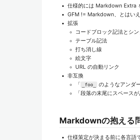
仕様的には Markdown Extr
GFM != Markdown、とはい
拡張
コードブロック記法とシン
テーブル記法
打ち消し線
絵文字
URL の自動リンク
非互換
「
のようなアンダ
_foo_
「段落の末尾にスペースが
Markdownの抱える
仕様策定が決まる前に各言語