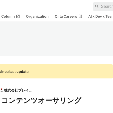
search
open_in_new
open_in_new
al Column
Organization
Qiita Careers
AI x Dev x Tea
ince last update.
株式会社プレイド
ownとコンテンツオーサリング