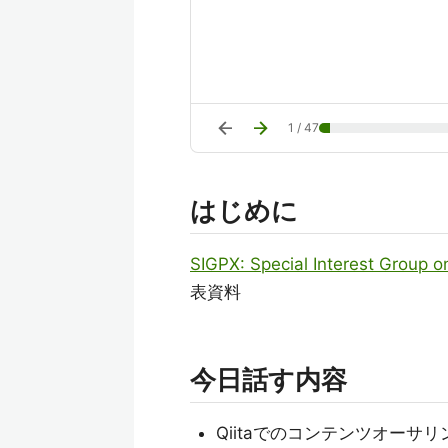
arrow_back
arrow_forward
1
/
47
はじめに
SIGPX: Special Interest Group 
表資料
今日話す内容
Qiitaでのコンテンツオーサリ