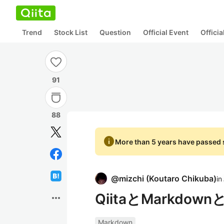
Trend
Stock List
Question
Official Event
Offici
91
88
info
More than 5 years have passed s
@
mizchi
(
Koutaro Chikuba
)
in
QiitaとMarkd
more_horiz
Markdown