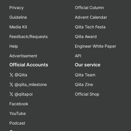
Privacy
Official Column
Guideline
Advent Calendar
Media Kit
Qiita Tech Festa
Feedback/Requests
Qiita Award
Help
Engineer White Paper
Advertisement
API
Official Accounts
Our service
@Qiita
Qiita Team
@qiita_milestone
Qiita Zine
@qiitapoi
Official Shop
Facebook
YouTube
Podcast