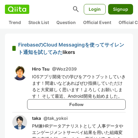
search
Login
Signup
Trend
Stock List
Question
Official Event
Official
FirebaseのCloud Messagingを使ってサイレン
ト通知を試してみた
likers
Hiro Tsu
@
Woz2039
IOSアプリ開発での学びをアウトプットしていき
ます！間違いなどあればぜひ指摘していただけ
ると大変嬉しく思います！よろしくお願いしま
す！ そして最近、Android開発も始めました。
Follow
taka
@
tak_yokoi
PM兼HRデータアナリストとして 人事データや
エンゲージメントサーベイ結果を用いた組織変