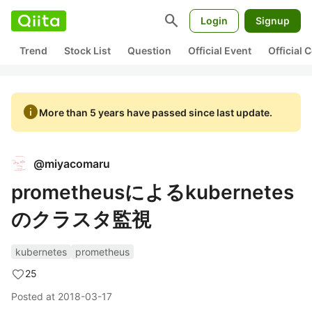
search
Login
Signup
Trend
Stock List
Question
Official Event
Official
info
More than 5 years have passed since last update.
@
miyacomaru
prometheusによるkubernetes
のクラスタ監視
kubernetes
prometheus
25
Posted at
2018-03-17