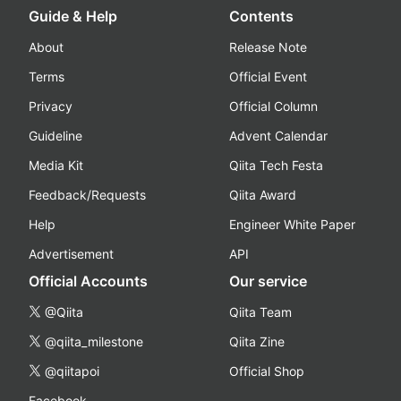
Guide & Help
Contents
About
Release Note
Terms
Official Event
Privacy
Official Column
Guideline
Advent Calendar
Media Kit
Qiita Tech Festa
Feedback/Requests
Qiita Award
Help
Engineer White Paper
Advertisement
API
Official Accounts
Our service
@Qiita
Qiita Team
@qiita_milestone
Qiita Zine
@qiitapoi
Official Shop
Facebook