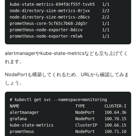
kube-state-metrics-694fdcf55f-tsvh5   1/1       Runn
node-directory-size-metrics-8rjvx     2/2       Runn
node-directory-size-metrics-z86cs     2/2       Runn
prometheus-core-5cf65c7b68-2dg5r      1/1       Runn
prometheus-node-exporter-8dccv        1/1       Runn
alertmanagerやkube-state-metricsなども立ち上げてく
れます。
NodePortも構築してくれるため、URLから確認してみま
しょう。
# kubectl get svc --namespace=monitoring

NAME                       TYPE        CLUSTER-IP   
alertmanager               NodePort    100.64.36.59 
grafana                    NodePort    100.70.155.49
kube-state-metrics         ClusterIP   100.66.157.12
prometheus                 NodePort    100.71.101.61