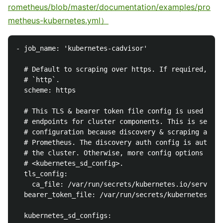
rometheus/blob/master/documentation/examples/pro
metheus-kubernetes.yml）
- job_name: 'kubernetes-cadvisor'

  # Default to scraping over https. If required, jus
  # `http`.

  scheme: https

  # This TLS & bearer token file config is used to c
  # endpoints for cluster components. This is separa
  # configuration because discovery & scraping are t
  # Prometheus. The discovery auth config is automat
  # the cluster. Otherwise, more config options have
  # <kubernetes_sd_config>.

  tls_config:

    ca_file: /var/run/secrets/kubernetes.io/servicea
  bearer_token_file: /var/run/secrets/kubernetes.io/
  kubernetes_sd_configs:
