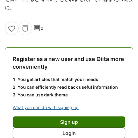
に。
comment
0
Register as a new user and use Qiita more
conveniently
You get articles that match your needs
You can efficiently read back useful information
You can use dark theme
What you can do with signing up
Sign up
Login