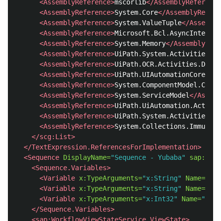
<AssemblyReference>
mscorlib
</AssemblyReference
<AssemblyReference>
System.Core
</AssemblyRefere
<AssemblyReference>
System.ValueTuple
</Assembly
<AssemblyReference>
Microsoft.Bcl.AsyncInterfac
<AssemblyReference>
System.Memory
</AssemblyRefe
<AssemblyReference>
UiPath.System.Activities
</A
<AssemblyReference>
UiPath.OCR.Activities.Desig
<AssemblyReference>
UiPath.UIAutomationCore
</As
<AssemblyReference>
System.ComponentModel.Compo
<AssemblyReference>
System.ServiceModel
</Assemb
<AssemblyReference>
UiPath.UiAutomation.Activit
<AssemblyReference>
UiPath.System.Activities.De
<AssemblyReference>
System.Collections.Immutabl
</scg:List>
</TextExpression.ReferencesForImplementation>
<Sequence
DisplayName=
"Sequence - Yubaba"
sap:Virt
<Sequence.Variables>
<Variable
x:TypeArguments=
"x:String"
Name=
"inp
<Variable
x:TypeArguments=
"x:String"
Name=
"new
<Variable
x:TypeArguments=
"x:Int32"
Name=
"name
</Sequence.Variables>
<sap:WorkflowViewStateService.ViewState>