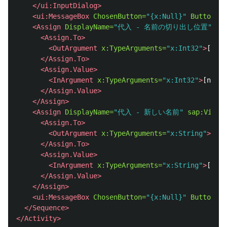
</ui:InputDialog>
<ui:MessageBox
ChosenButton=
"{x:Null}"
Buttons=
"
<Assign
DisplayName=
"代入 - 名前の切り出し位置"
sa
<Assign.To>
<OutArgument
x:TypeArguments=
"x:Int32"
>
[name
</Assign.To>
<Assign.Value>
<InArgument
x:TypeArguments=
"x:Int32"
>
[new S
</Assign.Value>
</Assign>
<Assign
DisplayName=
"代入 - 新しい名前"
sap:Virtu
<Assign.To>
<OutArgument
x:TypeArguments=
"x:String"
>
[new
</Assign.To>
<Assign.Value>
<InArgument
x:TypeArguments=
"x:String"
>
[inpu
</Assign.Value>
</Assign>
<ui:MessageBox
ChosenButton=
"{x:Null}"
Buttons=
"
</Sequence>
</Activity>