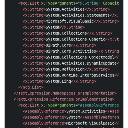
<scg:List
x:TypeArguments=
"x:String"
Capacity=
"2
<x:String>
System.Activities
</x:String>
<x:String>
System.Activities.Statements
</x:Stri
<x:String>
Microsoft.VisualBasic
</x:String>
<x:String>
System
</x:String>
<x:String>
System.Collections
</x:String>
<x:String>
System.Collections.Generic
</x:String
<x:String>
UiPath.Core
</x:String>
<x:String>
UiPath.Core.Activities
</x:String>
<x:String>
System.Collections.ObjectModel
</x:St
<x:String>
System.Activities.DynamicUpdate
</x:S
<x:String>
System.Reflection
</x:String>
<x:String>
System.Runtime.InteropServices
</x:St
<x:String>
System.Linq
</x:String>
</scg:List>
</TextExpression.NamespacesForImplementation>
<TextExpression.ReferencesForImplementation>
<scg:List
x:TypeArguments=
"AssemblyReference"
Ca
<AssemblyReference>
System.Activities
</Assembly
<AssemblyReference>
System
</AssemblyReference>
<AssemblyReference>
Microsoft.VisualBasic
</Asse