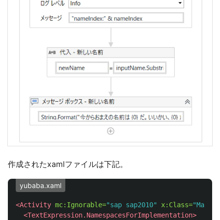
作成されたxamlファイルは下記。
yubaba.xaml
<Activity
mc:Ignorable=
"sap sap2010"
x:Class=
"Main"
<TextExpression.NamespacesForImplementation>