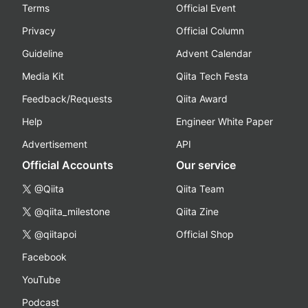
Terms
Official Event
Privacy
Official Column
Guideline
Advent Calendar
Media Kit
Qiita Tech Festa
Feedback/Requests
Qiita Award
Help
Engineer White Paper
Advertisement
API
Official Accounts
Our service
@Qiita
Qiita Team
@qiita_milestone
Qiita Zine
@qiitapoi
Official Shop
Facebook
YouTube
Podcast