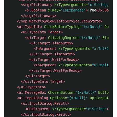
<scg:Dictionary
x:TypeArguments=
"x:String, x:O
<x:Boolean
x:Key=
"IsExpanded"
>
True
</x:Boolea
</scg:Dictionary>
</sap:WorkflowViewStateService.ViewState>
<ui:TypeInto
ClickBeforeTyping=
"{x:Null}"
DelayB
<ui:TypeInto.Target>
<ui:Target
ClippingRegion=
"{x:Null}"
Element
<ui:Target.TimeoutMS>
<InArgument
x:TypeArguments=
"x:Int32"
/>
</ui:Target.TimeoutMS>
<ui:Target.WaitForReady>
<InArgument
x:TypeArguments=
"ui:WaitForR
</ui:Target.WaitForReady>
</ui:Target>
</ui:TypeInto.Target>
</ui:TypeInto>
<ui:MessageBox
ChosenButton=
"{x:Null}"
Buttons=
"
<ui:InputDialog
Options=
"{x:Null}"
OptionsString
<ui:InputDialog.Result>
<OutArgument
x:TypeArguments=
"x:String"
>
[inp
</ui:InputDialog.Result>