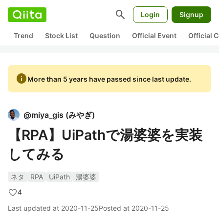
search
Login
Signup
Trend
Stock List
Question
Official Event
Official
info
More than 5 years have passed since last update.
@
miya_gis
(
みやぎ
)
【RPA】UiPathで湯婆婆を実装
してみる
ネタ
RPA
UiPath
湯婆婆
4
Last updated at
2020-11-25
Posted at
2020-11-25