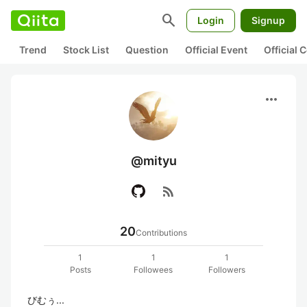
search
Login
Signup
Trend
Stock List
Question
Official Event
Official
more_horiz
@mityu
rss_feed
20
Contributions
1
1
1
Posts
Followees
Followers
びむぅ...