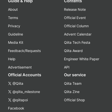
Guide & Help
Contents
About
Release Note
Terms
Official Event
Privacy
Official Column
Guideline
Advent Calendar
Media Kit
Qiita Tech Festa
Feedback/Requests
Qiita Award
Help
Engineer White Paper
Advertisement
API
Official Accounts
Our service
@Qiita
Qiita Team
@qiita_milestone
Qiita Zine
@qiitapoi
Official Shop
Facebook