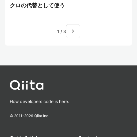
クロの代替として使う
navigate_next
1
/
3
How developers code is here.
© 2011-
2026
Qiita Inc.