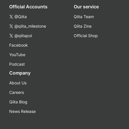
Official Accounts
Our service
@Qiita
Qiita Team
@qiita_milestone
Qiita Zine
@qiitapoi
Official Shop
Facebook
YouTube
Podcast
Company
About Us
Careers
Qiita Blog
News Release