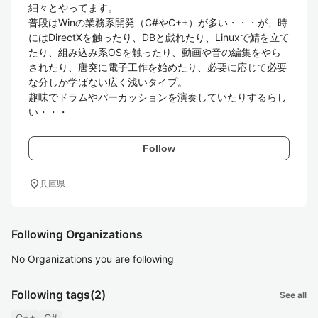
細々とやってます。

普段はWinの業務系開発（C#やC++）が多い・・・が、時
にはDirectXを触ったり、DBと戯れたり、Linuxで鯖を立て
たり、組み込み系OSを触ったり、動画や音の編集をやら
されたり、唐突に電子工作を始めたり、必要に応じて必要
な分しか学ばない広く浅いタイプ。

趣味でドラムやパーカッションを演奏していたりするらし
い・・・
Follow
location_on
兵庫県
Following Organizations
No Organizations you are following
Following tags
(2)
See all
C++
C#