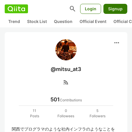
search
Login
Signup
Trend
Stock List
Question
Official Event
Official
more_horiz
@mitsu_at3
rss_feed
501
Contributions
11
0
5
Posts
Followees
Followers
関西でプログラマのような社内インフラのようなことを