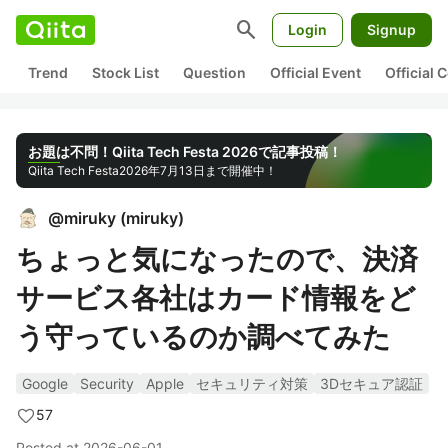
search
Login
Signup
Trend
Stock List
Question
Official Event
Official
お題は不問！Qiita Tech Festa 2026で記事投稿！
Qiita Tech Festa
2026年7月13日まで開催中！
@
miruky
(
miruky
)
ちょっと気になったので、決済
サービス各社はカード情報をど
う守っているのか調べてみた
Google
Security
Apple
セキュリティ対策
3Dセキュア認証
57
Posted at
2026-06-01