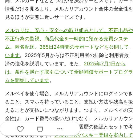
高、メルカードなどとつながる決済サービスです。カード
情報だけを見るより、メルカリアカウント全体の安全性を
見るほうが実態に近いサービスです。
メルカリは、安心・安全への取り組みとして、不正出品や
不正行為の監視、商品代金を一時的に預かる売買システ
ム、匿名配送、365日24時間のサポートなどを公開して
います
。2025年5月からは不正利用者の排除と利用者救
済の強化を説明しています。また、
2025年7月1日から
は、条件を満たす取引について全額補償サポートプログラ
ムを開始しています
。
メルペイを使う場合、メルカリアカウントにログインでき
ること、スマホを持っていること、支払い方法や残高を扱
えることが支払いにつながります。つまり、メルペイの安
全性は、カード番号の扱いだけでなく、メルカリアカウン
ト、端末ロック、本人確認、取引履歴の確認とセットで考
more_horiz
える必要があります。
メルカリがパスキー登録を案内して