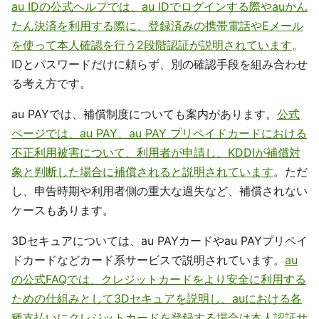
au IDの公式ヘルプでは、au IDでログインする際やauかん
たん決済を利用する際に、登録済みの携帯電話やEメール
を使って本人確認を行う2段階認証が説明されています
。
IDとパスワードだけに頼らず、別の確認手段を組み合わせ
る考え方です。
au PAYでは、補償制度についても案内があります。
公式
ページでは、au PAY、au PAY プリペイドカードにおける
不正利用被害について、利用者が申請し、KDDIが補償対
象と判断した場合に補償されると説明されています
。ただ
し、申告時期や利用者側の重大な過失など、補償されない
ケースもあります。
3Dセキュアについては、au PAYカードやau PAYプリペイ
ドカードなどカード系サービスで説明されています。
au
の公式FAQでは、クレジットカードをより安全に利用する
ための仕組みとして3Dセキュアを説明し、auにおける各
種支払いにクレジットカードを登録する場合は本人認証サ