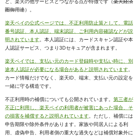
ど、楽天の他サービスとつながる点が特徴です（
楽天経済
圏御用達
）。
楽天ペイの公式ページでは、不正利用防止策として、電話
番号認証、本人認証、端末認証、ご利用内容確認などが説
明されています
。本人認証には、カードスキャン認証や本
人認証サービス、つまり3Dセキュアが含まれます。
楽天ペイでは、支払い元のカード登録時や支払い時に、別
途本人認証が必要になる場合があると説明されています
。
カード情報だけでなく、楽天ID、端末、支払い元の設定を
一緒に守る構造です。
不正利用時の補償についても公開されています。
第三者が
不正に利用し、楽天ペイの利用者が被害にあった場合、そ
の損害を補償すると説明されています
。ただし、補償には
申告期限や除外条件があります。家族や同居人による利
用、虚偽申告、利用者側の重大な過失などは補償対象外に