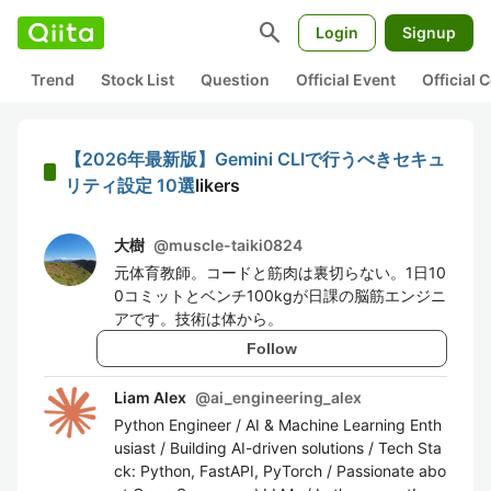
search
Login
Signup
Trend
Stock List
Question
Official Event
Official
【2026年最新版】Gemini CLIで行うべきセキュ
リティ設定 10選
likers
大樹
@
muscle-taiki0824
元体育教師。コードと筋肉は裏切らない。1日10
0コミットとベンチ100kgが日課の脳筋エンジニ
アです。技術は体から。
Follow
Liam Alex
@
ai_engineering_alex
Python Engineer / AI & Machine Learning Enth
usiast / Building AI-driven solutions / Tech Sta
ck: Python, FastAPI, PyTorch / Passionate abo