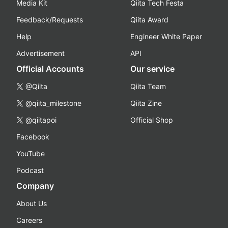
Media Kit
Qiita Tech Festa
Feedback/Requests
Qiita Award
Help
Engineer White Paper
Advertisement
API
Official Accounts
Our service
@Qiita
Qiita Team
@qiita_milestone
Qiita Zine
@qiitapoi
Official Shop
Facebook
YouTube
Podcast
Company
About Us
Careers