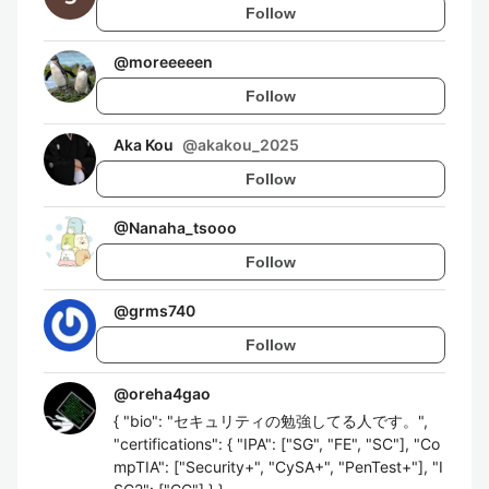
Follow
@
moreeeeen
Follow
Aka Kou
@
akakou_2025
Follow
@
Nanaha_tsooo
Follow
@
grms740
Follow
@
oreha4gao
{ "bio": "セキュリティの勉強してる人です。",
"certifications": { "IPA": ["SG", "FE", "SC"], "Co
mpTIA": ["Security+", "CySA+", "PenTest+"], "I