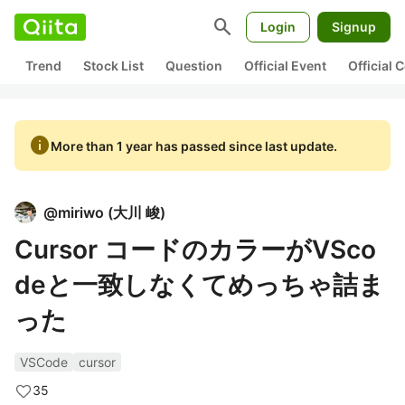
search
Login
Signup
Trend
Stock List
Question
Official Event
Official
info
More than 1 year has passed since last update.
@
miriwo
(
大川 峻
)
Cursor コードのカラーがVSco
deと一致しなくてめっちゃ詰ま
った
VSCode
cursor
35