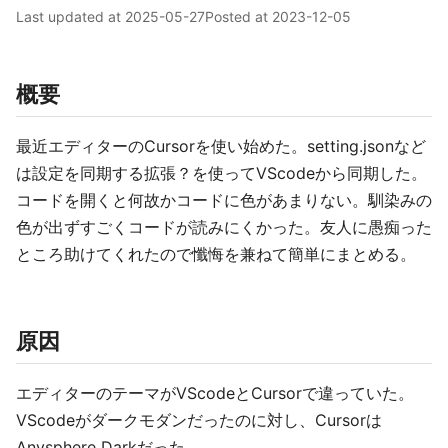
Last updated at
2025-05-27
Posted at
2023-12-05
概要
最近エディターのCursorを使い始めた。setting.jsonなど
は設定を同期する拡張？を使ってVScodeから同期した。
コードを開くと何故かコードに色があまりない。馴染みの
色が出ずすごくコードが読みにくかった。友人に愚痴った
ところ助けてくれたので懺悔を兼ねて簡単にまとめる。
原因
エディターのテーマがVScodeとCursorで違っていた。
VScodeがダークモダンだったのに対し、Cursorは
Anysphere Darkだった。