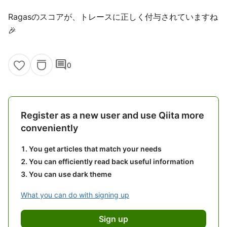
Ragasのスコアが、トレースに正しく付与されていますね
🎉
comment
0
Register as a new user and use Qiita more
conveniently
You get articles that match your needs
You can efficiently read back useful information
You can use dark theme
What you can do with signing up
Sign up