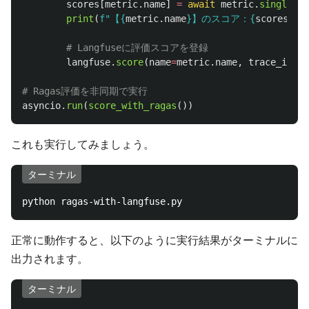
scores
[
metric
.
name
]
=
await
metric
.
single_tu
print
(
f
"
【
{
metric
.
name
}
】のスコア：
{
scores
[
me
langfuse
.
score
(
name
=
metric
.
name
,
trace_id
=
tr
asyncio
.
run
(
score_with_ragas
())
これも実行してみましょう。
ターミナル
正常に動作すると、以下のように実行結果がターミナルに
出力されます。
ターミナル