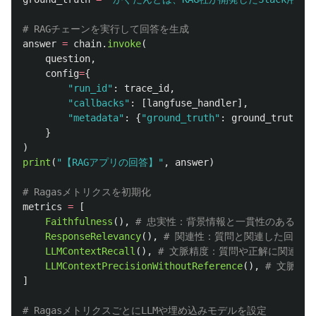
answer
=
chain
.
invoke
(
question
,
config
=
{
"
run_id
"
:
trace_id
,
"
callbacks
"
:
[
langfuse_handler
],
"
metadata
"
:
{
"
ground_truth
"
:
ground_truth
},
}
)
print
(
"
【RAGアプリの回答】
"
,
answer
)
metrics
=
[
Faithfulness
(),
ResponseRelevancy
(),
LLMContextRecall
(),
LLMContextPrecisionWithoutReference
(),
]