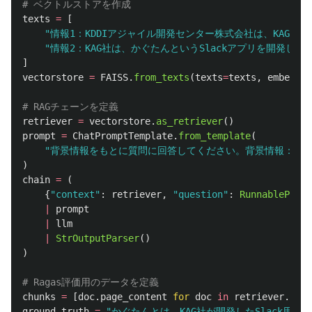
texts
=
[
"
情報1：KDDIアジャイル開発センター株式会社は、KAGと
"
情報2：KAG社は、かぐたんというSlackアプリを開発しま
]
vectorstore
=
FAISS
.
from_texts
(
texts
=
texts
,
embeddin
retriever
=
vectorstore
.
as_retriever
()
prompt
=
ChatPromptTemplate
.
from_template
(
"
背景情報をもとに質問に回答してください。背景情報： {contex
)
chain
=
(
{
"
context
"
:
retriever
,
"
question
"
:
RunnablePasst
|
prompt
|
llm
|
StrOutputParser
()
)
chunks
=
[
doc
.
page_content
for
doc
in
retriever
.
invo
ground_truth
=
"
かぐたんとは、KAG社が開発したSlack用チ