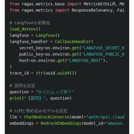
from
ragas.metrics.base
import
MetricWithLLM
,
Metric
from
ragas.metrics
import
ResponseRelevancy
,
Faithfu
load_dotenv
()
langfuse
=
Langfuse
()
langfuse_handler
=
CallbackHandler
(
secret_key
=
os
.
environ
.
get
(
"
LANGFUSE_SECRET_KEY
"
)
public_key
=
os
.
environ
.
get
(
"
LANGFUSE_PUBLIC_KEY
"
)
host
=
os
.
environ
.
get
(
"
LANGFUSE_HOST
"
),
)
trace_id
=
str
(
uuid
.
uuid4
())
question
=
"
かぐたんって何？
"
print
(
"
【質問】
"
,
question
)
llm
=
ChatBedrockConverse
(
model
=
"
anthropic.claude-3-
embeddings
=
BedrockEmbeddings
(
model_id
=
"
amazon.tita