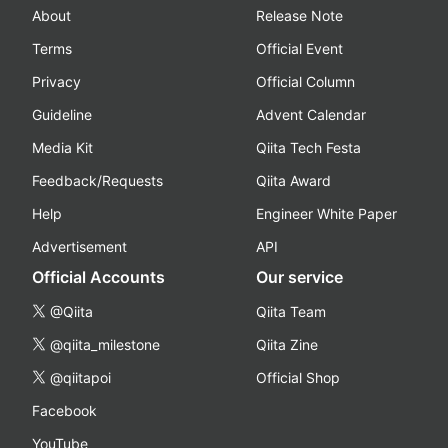
About
Release Note
Terms
Official Event
Privacy
Official Column
Guideline
Advent Calendar
Media Kit
Qiita Tech Festa
Feedback/Requests
Qiita Award
Help
Engineer White Paper
Advertisement
API
Official Accounts
Our service
@Qiita
Qiita Team
@qiita_milestone
Qiita Zine
@qiitapoi
Official Shop
Facebook
YouTube