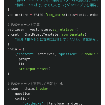
"
情報1：KDDIアジャイル開発センター株式会社は、KAGと
"
情報2：KAG社は、かぐたんというSlackアプリを開発しま
]
vectorstore
=
FAISS
.
from_texts
(
texts
=
texts
,
embeddin
retriever
=
vectorstore
.
as_retriever
()
prompt
=
ChatPromptTemplate
.
from_template
(
"
背景情報をもとに質問に回答してください。背景情報： {contex
)
chain
=
(
{
"
context
"
:
retriever
,
"
question
"
:
RunnablePasst
|
prompt
|
llm
|
StrOutputParser
()
)
answer
=
chain
.
invoke
(
question
,
config
=
{
"
callbacks
"
:
[
langfuse_handler
],