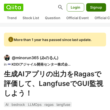
search
Login
Signup
Trend
Stock List
Question
Official Event
Official
info
More than 1 year has passed since last update.
@
minorun365
(
みのるん
)
in
KDDIアジャイル開発センター株式会社
生成AIアプリの出力をRagasで
評価して、LangfuseでGUI監視
しよう！
AI
bedrock
LLMOps
ragas
langfuse