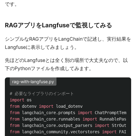
です。
RAGアプリをLangfuseで監視してみる
シンプルなRAGアプリをLangChainで記述し、実行結果を
Langfuseに表示してみましょう。
先ほどのLangfuseとは全く別の場所で大丈夫なので、以
下のPythonファイルを作成してみます。
rag-with-langfuse.py
import
os
from
dotenv
import
load_dotenv
from
langchain_core.prompts
import
ChatPromptTemplat
from
langchain_core.runnables
import
RunnablePassthr
from
langchain_core.output_parsers
import
StrOutputP
from
langchain_community.vectorstores
import
FAISS