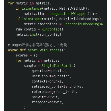
for
metric
in
metrics
:
if
isinstance
(
metric
,
MetricWithLLM
):
metric
.
llm
=
LangchainLLMWrapper
(
llm
)
if
isinstance
(
metric
,
MetricWithEmbeddings
):
metric
.
embeddings
=
LangchainEmbeddingsWrapp
run_config
=
RunConfig
()
metric
.
init
(
run_config
)
async
def
score_with_ragas
():
scores
=
{}
for
metric
in
metrics
:
sample
=
SingleTurnSample
(
question
=
question
,
user_input
=
question
,
contexts
=
chunks
,
retrieved_contexts
=
chunks
,
reference
=
ground_truth
,
answer
=
answer
,
response
=
answer
,
)