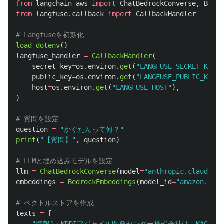
from
langchain_aws
import
ChatBedrockConverse
,
Bedro
from
langfuse.callback
import
CallbackHandler
load_dotenv
()
langfuse_handler
=
CallbackHandler
(
secret_key
=
os
.
environ
.
get
(
"
LANGFUSE_SECRET_KEY
"
)
public_key
=
os
.
environ
.
get
(
"
LANGFUSE_PUBLIC_KEY
"
)
host
=
os
.
environ
.
get
(
"
LANGFUSE_HOST
"
),
)
question
=
"
かぐたんって何？
"
print
(
"
【質問】
"
,
question
)
llm
=
ChatBedrockConverse
(
model
=
"
anthropic.claude-3-
embeddings
=
BedrockEmbeddings
(
model_id
=
"
amazon.tita
texts
=
[