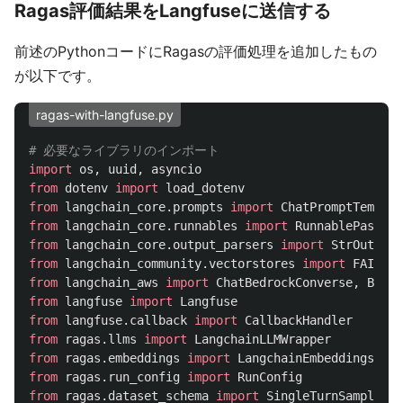
Ragas評価結果をLangfuseに送信する
前述のPythonコードにRagasの評価処理を追加したもの
が以下です。
ragas-with-langfuse.py
import
os
,
uuid
,
asyncio
from
dotenv
import
load_dotenv
from
langchain_core.prompts
import
ChatPromptTemplat
from
langchain_core.runnables
import
RunnablePassthr
from
langchain_core.output_parsers
import
StrOutputP
from
langchain_community.vectorstores
import
FAISS
from
langchain_aws
import
ChatBedrockConverse
,
Bedro
from
langfuse
import
Langfuse
from
langfuse.callback
import
CallbackHandler
from
ragas.llms
import
LangchainLLMWrapper
from
ragas.embeddings
import
LangchainEmbeddingsWrap
from
ragas.run_config
import
RunConfig
from
ragas.dataset_schema
import
SingleTurnSample