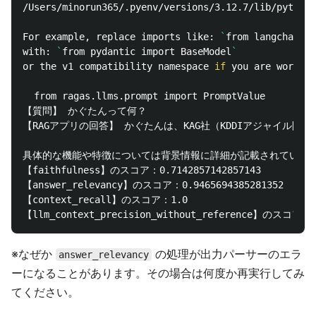
/Users/minorun365/.pyenv/versions/3.12.7/lib/python3
For example, replace imports like: 
`
from langchain_c
with: 
`
from pydantic import BaseModel
`
or the v1 compatibility namespace 
if 
you are working
  from ragas.llms.prompt import PromptValue

【質問】 かぐたんって何？

【RAGアプリの回答】 かぐたんは、KAG社（KDDIアジャイル開発
具体的な機能や特徴については背景情報に詳細が記載されていません
【faithfulness】のスコア：0.7142857142857143

【answer_relevancy】のスコア：0.9465694385281352

【context_recall】のスコア：1.0

※なぜか
の処理が出力パーサーのエラ
answer_relevancy
ーになることがあります。その場合は何度か再実行してみ
てください。