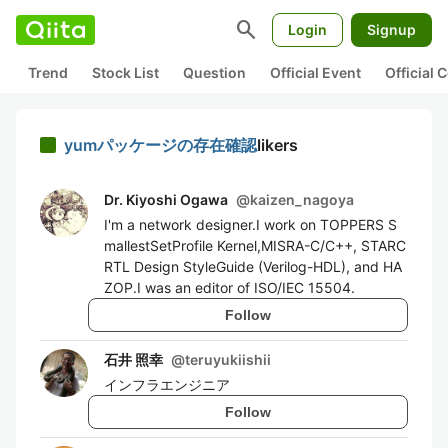
search
Login
Signup
Trend
Stock List
Question
Official Event
Official
yumパッケージの存在確認
likers
Dr. Kiyoshi Ogawa
@
kaizen_nagoya
I'm a network designer.I work on TOPPERS S
mallestSetProfile Kernel,MISRA-C/C++, STARC
RTL Design StyleGuide (Verilog-HDL), and HA
ZOP.I was an editor of ISO/IEC 15504.
Follow
石井 照幸
@
teruyukiishii
インフラエンジニア
Follow