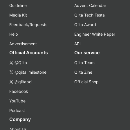
Guideline
Advent Calendar
Media Kit
Qiita Tech Festa
Feedback/Requests
Qiita Award
Help
Engineer White Paper
Advertisement
API
Official Accounts
Our service
@Qiita
Qiita Team
@qiita_milestone
Qiita Zine
@qiitapoi
Official Shop
Facebook
YouTube
Podcast
Company
About Us