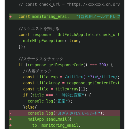
// const check_url = "https://xxxxxxx.on.drv.tw/
+ 
const
monitoring_email
=
"
{監視用メールアドレス}
"
;
//リクエストを投げる
const
response
=
UrlFetchApp
.
fetch
(
check_url
,
{
muteHttpExceptions
:
true
,
});
//ステータスをチェック
if 
(
response
.
getResponseCode
()
===
200
)
{
//内容チェック
const
title_exp
=
/<title>
(
.*
?)
<
\/
title>/
;
const
titleArray
=
response
.
getContentText
().
m
const
title
=
titleArray
[
1
];
if 
(
title
===
"
一時的に変更
"
)
{
console
.
log
(
"
正常
"
);
}
else
{
- 
console
.
log
(
"
改ざんされているかも
"
);
+ 
MailApp
.
sendEmail
({
+ 
to
:
monitoring_email
,