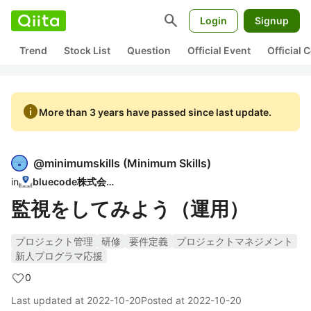
search
Login
Signup
Trend
Stock List
Question
Official Event
Official
info
More than 3 years have passed since last update.
@
minimumskills
(
Minimum Skills
)
in
bluecode株式会社
監視をしてみよう（運用）
プロジェクト管理
研修
要件定義
プロジェクトマネジメント
新人プログラマ応援
0
Last updated at
2022-10-20
Posted at
2022-10-20