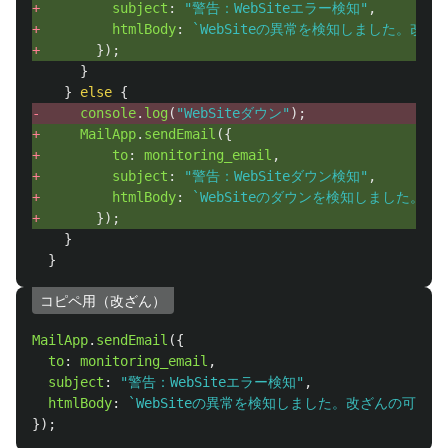
+ 
subject
:
"
警告：WebSiteエラー検知
"
,
+ 
htmlBody
:
`WebSiteの異常を検知しました。改
+ 
});
}
}
else
{
- 
console
.
log
(
"
WebSiteダウン
"
);
+ 
MailApp
.
sendEmail
({
+ 
to
:
monitoring_email
,
+ 
subject
:
"
警告：WebSiteダウン検知
"
,
+ 
htmlBody
:
`WebSiteのダウンを検知しました。
+ 
});
}
}
コピペ用（改ざん）
MailApp
.
sendEmail
({
to
:
monitoring_email
,
subject
:
"
警告：WebSiteエラー検知
"
,
htmlBody
:
`WebSiteの異常を検知しました。改ざんの可能
});