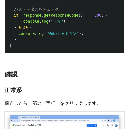
//ステータスをチェック
if 
(
response
.
getResponseCode
()
===
200
)
{
console
.
log
(
"
正常
"
);
}
else
{
console
.
log
(
"
WebSiteダウン
"
);
}
}
確認
正常系
保存したら上部の「実行」をクリックします。