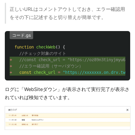
正しいURLはコメントアウトしておき、エラー確認用
をその下に記述すると切り替えが簡単です。
コード.gs
function
checkWeb
()
{
//チェック対象のサイト
+ 
//const check_url = "https://oz89n3tinyjmyu6xb7e
+ 
//エラー確認用（サーバダウン）
+ 
const
check_url
=
"
https://xxxxxxx.on.drv.tw/web
ログに「WebSiteダウン」が表示されて実行完了が表示さ
れていれば検知できています。