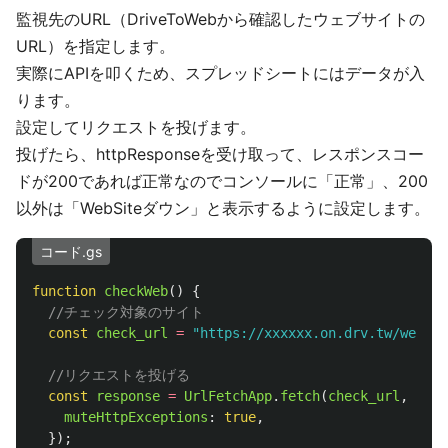
監視先のURL（DriveToWebから確認したウェブサイトの
URL）を指定します。
実際にAPIを叩くため、スプレッドシートにはデータが入
ります。
設定してリクエストを投げます。
投げたら、httpResponseを受け取って、レスポンスコー
ドが200であれば正常なのでコンソールに「正常」、200
以外は「WebSiteダウン」と表示するように設定します。
コード.gs
function
checkWeb
()
{
//チェック対象のサイト
const
check_url
=
"
https://xxxxxx.on.drv.tw/websit
//リクエストを投げる
const
response
=
UrlFetchApp
.
fetch
(
check_url
,
{
muteHttpExceptions
:
true
,
});