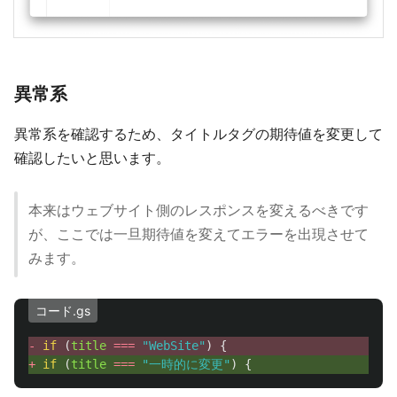
異常系
異常系を確認するため、タイトルタグの期待値を変更して
確認したいと思います。
本来はウェブサイト側のレスポンスを変えるべきです
が、ここでは一旦期待値を変えてエラーを出現させて
みます。
コード.gs
- 
if 
(
title
===
"
WebSite
"
)
{
+ 
if 
(
title
===
"
一時的に変更
"
)
{