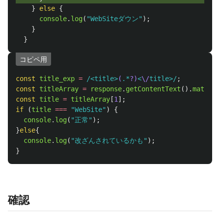
}
else
{
console
.
log
(
"
WebSiteダウン
"
);
}
}
コピペ用
const
title_exp
=
/<title>
(
.*
?)
<
\/
title>/
;
const
titleArray
=
response
.
getContentText
().
match
(
t
const
title
=
titleArray
[
1
];
if 
(
title
===
"
WebSite
"
)
{
console
.
log
(
"
正常
"
);
}
else
{
console
.
log
(
"
改ざんされているかも
"
);
}
確認