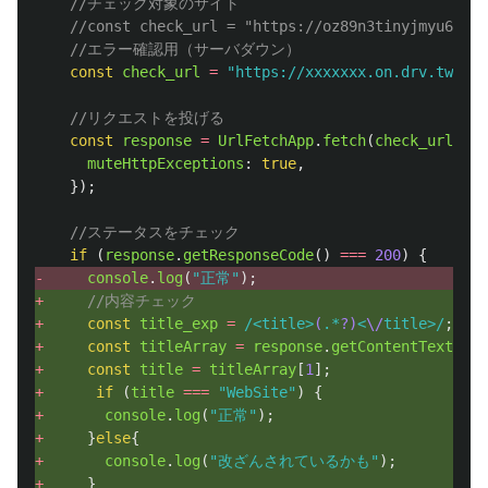
//チェック対象のサイト
//const check_url = "https://oz89n3tinyjmyu6xb7e
//エラー確認用（サーバダウン）
const
check_url
=
"
https://xxxxxxx.on.drv.tw/web
//リクエストを投げる
const
response
=
UrlFetchApp
.
fetch
(
check_url
,
{
muteHttpExceptions
:
true
,
});
//ステータスをチェック
if 
(
response
.
getResponseCode
()
===
200
)
{
- 
console
.
log
(
"
正常
"
);
+ 
//内容チェック
+ 
const
title_exp
=
/<title>
(
.*
?)
<
\/
title>/
;
+ 
const
titleArray
=
response
.
getContentText
().
m
+ 
const
title
=
titleArray
[
1
];
+ 
if 
(
title
===
"
WebSite
"
)
{
+ 
console
.
log
(
"
正常
"
);
+ 
}
else
{
+ 
console
.
log
(
"
改ざんされているかも
"
);
+ 
}