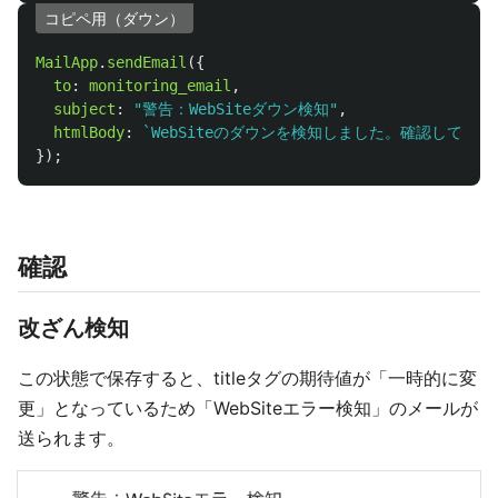
コピペ用（ダウン）
MailApp
.
sendEmail
({
to
:
monitoring_email
,
subject
:
"
警告：WebSiteダウン検知
"
,
htmlBody
:
`WebSiteのダウンを検知しました。確認してくだ
});
確認
改ざん検知
この状態で保存すると、titleタグの期待値が「一時的に変
更」となっているため「WebSiteエラー検知」のメールが
送られます。