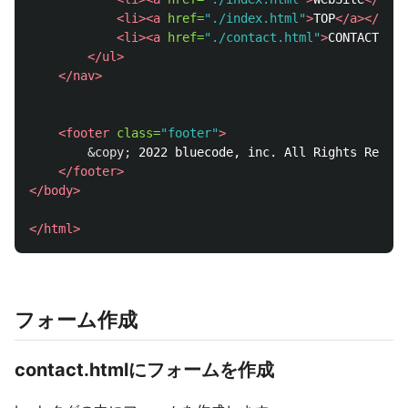
<li><a
href=
"./index.html"
>
TOP
</a></li>
<li><a
href=
"./contact.html"
>
CONTACT
</a>
</ul>
</nav>
<footer
class=
"footer"
>
&copy;
 2022 bluecode, inc. All Rights Reserv
</footer>
</body>
</html>
フォーム作成
contact.htmlにフォームを作成