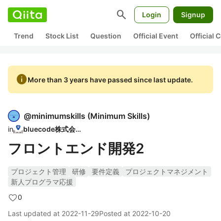
search
Login
Signup
Trend
Stock List
Question
Official Event
Official
info
More than 3 years have passed since last update.
@
minimumskills
(
Minimum Skills
)
in
bluecode株式会社
フロントエンド開発2
プロジェクト管理
研修
要件定義
プロジェクトマネジメント
新人プログラマ応援
0
Last updated at
2022-11-29
Posted at
2022-10-20