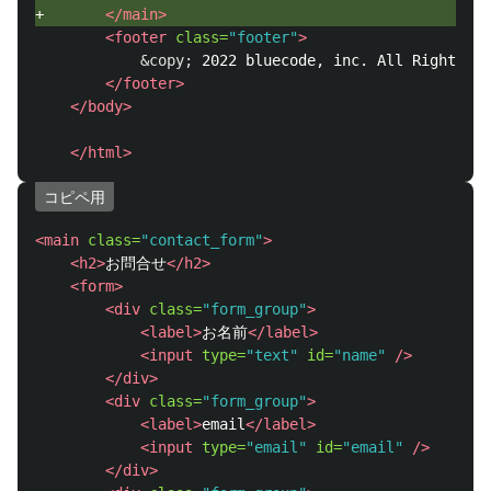
+       
</main>
<footer
class=
"footer"
>
&copy;
 2022 bluecode, inc. All Rights Re
</footer>
</body>
</html>
コピペ用
<main
class=
"contact_form"
>
<h2>
お問合せ
</h2>
<form>
<div
class=
"form_group"
>
<label>
お名前
</label>
<input
type=
"text"
id=
"name"
/>
</div>
<div
class=
"form_group"
>
<label>
email
</label>
<input
type=
"email"
id=
"email"
/>
</div>