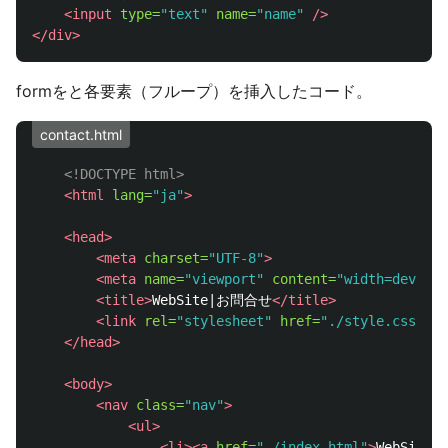
<input
type=
"text"
name=
"name"
/>
</div>
formをと各要素（フループ）を挿入したコード。
contact.html
<!DOCTYPE html>
<html
lang=
"ja"
>
<head>
<meta
charset=
"UTF-8"
>
<meta
name=
"viewport"
content=
"width=device-
<title>
WebSite|お問合せ
</title>
<link
rel=
"stylesheet"
href=
"./style.css"
/>
</head>
<body>
<nav
class=
"nav"
>
<ul>
<li><a
href=
"./index.html"
>
WebSite
</