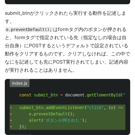
submit_btnがクリックされたら実行する動作を記述しま
す。
はformタグ内のボタンが押される
e.preventDefault();
と、formタグで指定されている先（指定なしの場合は自
分自身）にPOSTするというデフォルトで設定されている
動作をクリアするものです。クリアしなければ、この中で
なにを記述しても先にPOST実行されてしまい、記述内容
が実行されることはありません。
index.js
const
submit_btn
=
document
.
getElementById
(
"
subm
+ 
submit_btn
.
addEventListener
(
"
click
"
,
(
e
)
=>
{
+ 
e
.
preventDefault
();
+ 
alert
(
'
ボタンが押された
'
);
+ 
});