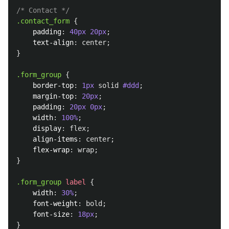
/* Contact */
.contact_form
{
padding
:
40px
20px
;
text-align
:
center
;
}
.form_group
{
border-top
:
1px
solid
#ddd
;
margin-top
:
20px
;
padding
:
20px
0px
;
width
:
100%
;
display
:
flex
;
align-items
:
center
;
flex-wrap
:
wrap
;
}
.form_group
label
{
width
:
30%
;
font-weight
:
bold
;
font-size
:
18px
;
}