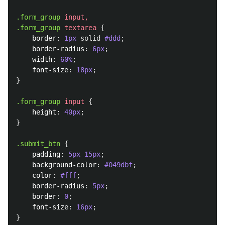
.form_group
input
,
.form_group
textarea
{
border
:
1px
solid
#ddd
;
border-radius
:
6px
;
width
:
60%
;
font-size
:
18px
;
}
.form_group
input
{
height
:
40px
;
}
.submit_btn
{
padding
:
5px
15px
;
background-color
:
#049dbf
;
color
:
#fff
;
border-radius
:
5px
;
border
:
0
;
font-size
:
16px
;
}