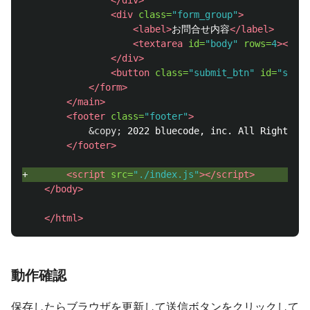
</div>
<div
class=
"form_group"
>
<label>
お問合せ内容
</label>
<textarea
id=
"body"
rows=
4
></tex
</div>
<button
class=
"submit_btn"
id=
"submi
</form>
</main>
<footer
class=
"footer"
>
&copy;
 2022 bluecode, inc. All Rights Re
</footer>
+       
<script 
src=
"./index.js"
></script>
</body>
</html>
動作確認
保存したらブラウザを更新して送信ボタンをクリックして