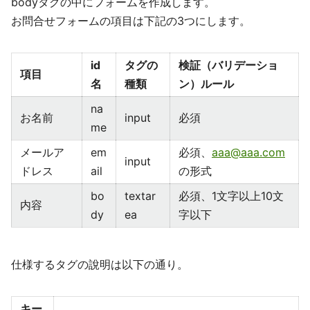
bodyタグの中にフォームを作成します。
お問合せフォームの項目は下記の3つにします。
id
タグの
検証（バリデーショ
項目
名
種類
ン）ルール
na
お名前
input
必須
me
メールア
em
必須、
aaa@aaa.com
input
ドレス
ail
の形式
bo
textar
必須、1文字以上10文
内容
dy
ea
字以下
仕様するタグの說明は以下の通り。
キー