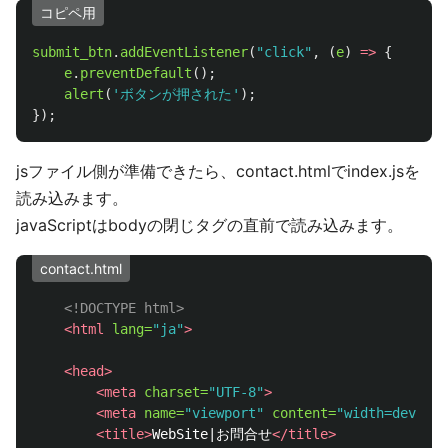
コピペ用
submit_btn
.
addEventListener
(
"
click
"
,
(
e
)
=>
{
e
.
preventDefault
();
alert
(
'
ボタンが押された
'
);
});
jsファイル側が準備できたら、contact.htmlでindex.jsを
読み込みます。
javaScriptはbodyの閉じタグの直前で読み込みます。
contact.html
<!DOCTYPE html>
<html
lang=
"ja"
>
<head>
<meta
charset=
"UTF-8"
>
<meta
name=
"viewport"
content=
"width=device-
<title>
WebSite|お問合せ
</title>