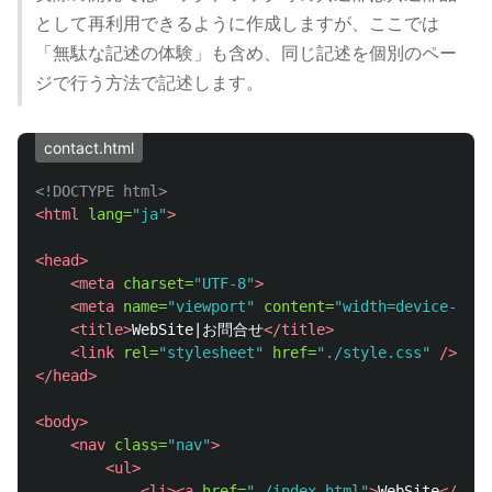
として再利用できるように作成しますが、ここでは
「無駄な記述の体験」も含め、同じ記述を個別のペー
ジで行う方法で記述します。
contact.html
<!DOCTYPE html>
<html
lang=
"ja"
>
<head>
<meta
charset=
"UTF-8"
>
<meta
name=
"viewport"
content=
"width=device-widt
<title>
WebSite|お問合せ
</title>
<link
rel=
"stylesheet"
href=
"./style.css"
/>
</head>
<body>
<nav
class=
"nav"
>
<ul>
<li><a
href=
"./index.html"
>
WebSite
</a></