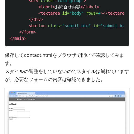
<div
class=
"form_group"
>
<label>
お問合せ内容
</label>
<textarea
id=
"body"
rows=
4
></textarea>
</div>
<button
class=
"submit_btn"
id=
"submit_btn"
>
</form>
</main>
保存してcontact.htmlをブラウザで開いて確認してみま
す。
スタイルの調整をしていないのでスタイルは崩れています
が、必要なフォームの内容は確認できました。