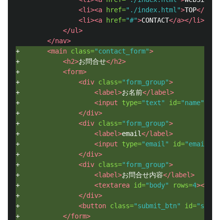
<li><a
href=
"./index.html"
>
TOP
</a></
<li><a
href=
"#"
>
CONTACT
</a></li>
</ul>
</nav>
+       
<main
class=
"contact_form"
>
+           
<h2>
お問合せ
</h2>
+           
<form>
+               
<div
class=
"form_group"
>
+                   
<label>
お名前
</label>
+                   
<input
type=
"text"
id=
"name"
/>
+               
</div>
+               
<div
class=
"form_group"
>
+                   
<label>
email
</label>
+                   
<input
type=
"email"
id=
"email"
/
+               
</div>
+               
<div
class=
"form_group"
>
+                   
<label>
お問合せ内容
</label>
+                   
<textarea
id=
"body"
rows=
4
></tex
+               
</div>
+               
<button
class=
"submit_btn"
id=
"submi
+           
</form>