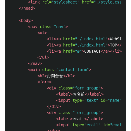
<link
rel=
"stylesheet"
href=
"./style.css"
/>
</head>
<body>
<nav
class=
"nav"
>
<ul>
<li><a
href=
"./index.html"
>
WebSite
</
<li><a
href=
"./index.html"
>
TOP
</a></
<li><a
href=
"#"
>
CONTACT
</a></li>
</ul>
</nav>
<main
class=
"contact_form"
>
<h2>
お問合せ
</h2>
<form>
<div
class=
"form_group"
>
<label>
お名前
</label>
<input
type=
"text"
id=
"name"
/>
</div>
<div
class=
"form_group"
>
<label>
email
</label>
<input
type=
"email"
id=
"email"
/