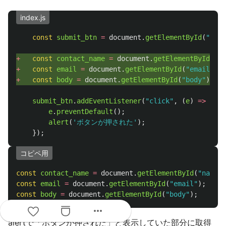
index.js
const
submit_btn
=
document
.
getElementById
(
"
subm
+ 
const
contact_name
=
document
.
getElementById
(
"
na
+ 
const
email
=
document
.
getElementById
(
"
email
"
);
+ 
const
body
=
document
.
getElementById
(
"
body
"
);
submit_btn
.
addEventListener
(
"
click
"
,
(
e
)
=>
{
e
.
preventDefault
();
alert
(
'
ボタンが押された
'
);
});
コピペ用
const
contact_name
=
document
.
getElementById
(
"
name
"
)
const
email
=
document
.
getElementById
(
"
email
"
);
const
body
=
document
.
getElementById
(
"
body
"
);
more_horiz
alertで「ボタンが押された」と表示していた部分に取得