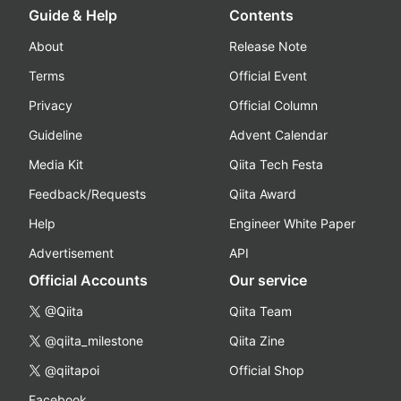
Guide & Help
Contents
About
Release Note
Terms
Official Event
Privacy
Official Column
Guideline
Advent Calendar
Media Kit
Qiita Tech Festa
Feedback/Requests
Qiita Award
Help
Engineer White Paper
Advertisement
API
Official Accounts
Our service
@Qiita
Qiita Team
@qiita_milestone
Qiita Zine
@qiitapoi
Official Shop
Facebook