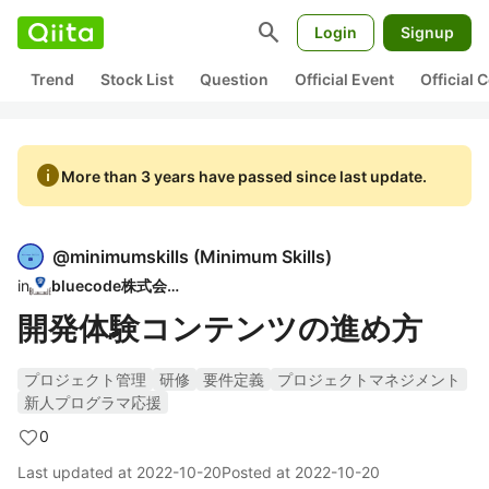
search
Login
Signup
Trend
Stock List
Question
Official Event
Official
info
More than 3 years have passed since last update.
@
minimumskills
(
Minimum Skills
)
in
bluecode株式会社
開発体験コンテンツの進め方
プロジェクト管理
研修
要件定義
プロジェクトマネジメント
新人プログラマ応援
0
Last updated at
2022-10-20
Posted at
2022-10-20