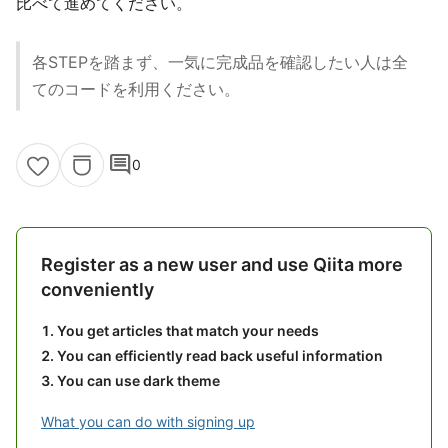
比べて進めてください。
各STEPを踏まず、一気に完成品を確認したい人は全
てのコードを利用ください。
comment
0
Register as a new user and use Qiita more
conveniently
You get articles that match your needs
You can efficiently read back useful information
You can use dark theme
What you can do with signing up