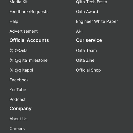
Media Kit
Qiita Tech Festa
Feedback/Requests
Qiita Award
Help
Engineer White Paper
Advertisement
API
Official Accounts
Our service
@Qiita
Qiita Team
@qiita_milestone
Qiita Zine
@qiitapoi
Official Shop
Facebook
YouTube
Podcast
Company
About Us
Careers