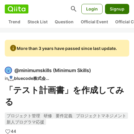
search
Login
Signup
Trend
Stock List
Question
Official Event
Official
info
More than 3 years have passed since last update.
@
minimumskills
(
Minimum Skills
)
in
bluecode株式会社
「テスト計画書」を作成してみ
る
プロジェクト管理
研修
要件定義
プロジェクトマネジメント
新人プログラマ応援
44