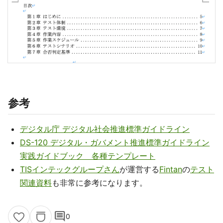
参考
デジタル庁 デジタル社会推進標準ガイドライン
DS-120 デジタル・ガバメント推進標準ガイドライン
実践ガイドブック 各種テンプレート
TISインテックグループさん
が運営する
Fintan
の
テスト
関連資料
も非常に参考になります。
comment
0