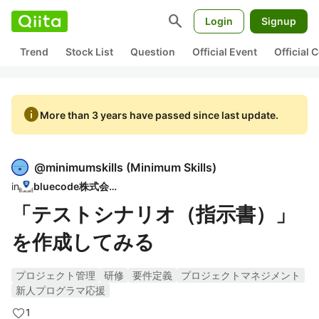
search
Login
Signup
Trend
Stock List
Question
Official Event
Official
info
More than 3 years have passed since last update.
@
minimumskills
(
Minimum Skills
)
in
bluecode株式会社
「テストシナリオ（指示書）」
を作成してみる
プロジェクト管理
研修
要件定義
プロジェクトマネジメント
新人プログラマ応援
1