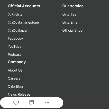
Official Accounts
Our service
@Qiita
Qiita Team
@qiita_milestone
Qiita Zine
@qiitapoi
Official Shop
Facebook
YouTube
Podcast
Company
About Us
Careers
Qiita Blog
News Release
more_horiz