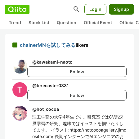
search
Login
Signup
Trend
Stock List
Question
Official Event
Official
chainerMNを試してみる
likers
@
kawakami-naoto
Follow
@
terecaster0331
Follow
@
hot_cocoa
理工学部の大学4年生です。研究室ではCV系深
層学習の研究、趣味ではイラストを描いたりし
てます。 イラスト:https://hotcocoagallery.jimd
osite.com/ 長期インターンでAIエンジニアのお