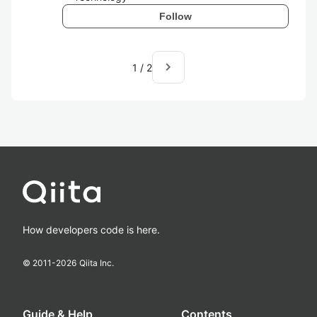
Follow
navigate_next
1
/
2
How developers code is here.
© 2011-
2026
Qiita Inc.
Guide & Help
Contents