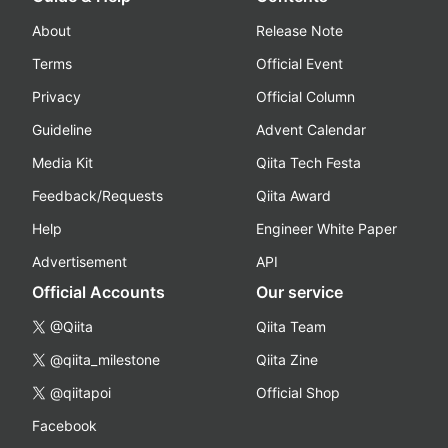
About
Release Note
Terms
Official Event
Privacy
Official Column
Guideline
Advent Calendar
Media Kit
Qiita Tech Festa
Feedback/Requests
Qiita Award
Help
Engineer White Paper
Advertisement
API
Official Accounts
Our service
@Qiita
Qiita Team
@qiita_milestone
Qiita Zine
@qiitapoi
Official Shop
Facebook