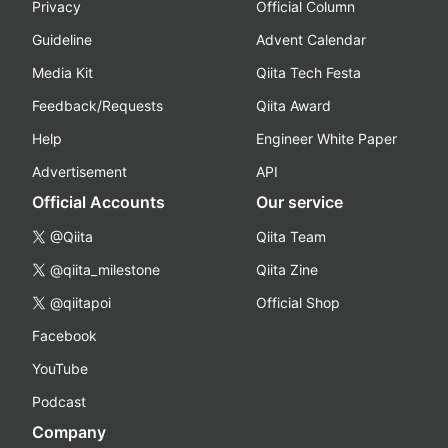
Privacy
Official Column
Guideline
Advent Calendar
Media Kit
Qiita Tech Festa
Feedback/Requests
Qiita Award
Help
Engineer White Paper
Advertisement
API
Official Accounts
Our service
@Qiita
Qiita Team
@qiita_milestone
Qiita Zine
@qiitapoi
Official Shop
Facebook
YouTube
Podcast
Company