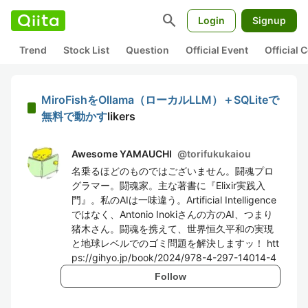
search
Login
Signup
Trend
Stock List
Question
Official Event
Official
MiroFishをOllama（ローカルLLM）＋SQLiteで
無料で動かす
likers
Awesome YAMAUCHI
@
torifukukaiou
名乗るほどのものではございません。闘魂プロ
グラマー。闘魂家。主な著書に『Elixir実践入
門』。私のAIは一味違う。Artificial Intelligence
ではなく、Antonio Inokiさんの方のAI、つまり
猪木さん。闘魂を携えて、世界恒久平和の実現
と地球レベルでのゴミ問題を解決しますッ！ htt
ps://gihyo.jp/book/2024/978-4-297-14014-4
Follow