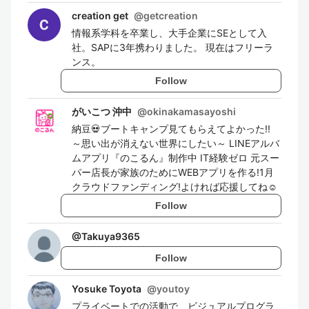
creation get
@
getcreation
情報系学科を卒業し、大手企業にSEとして入
社。SAPに3年携わりました。 現在はフリーラ
ンス。
Follow
がいこつ 沖中
@
okinakamasayoshi
納豆💀ブートキャンプ見てもらえてよかった!!
～思い出が消えない世界にしたい～ LINEアルバ
ムアプリ『のこるん』制作中 IT経験ゼロ 元スー
パー店長が家族のためにWEBアプリを作る!1月
クラウドファンディング!よければ応援してね☺
Follow
@
Takuya9365
Follow
Yosuke Toyota
@
youtoy
プライベートでの活動で、ビジュアルプログラ