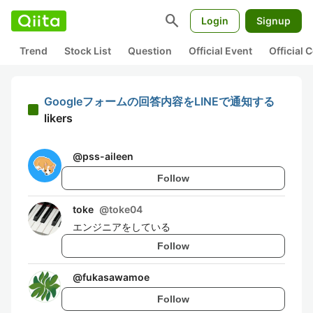
search
Login
Signup
Trend
Stock List
Question
Official Event
Official
Googleフォームの回答内容をLINEで通知する
likers
@
pss-aileen
Follow
toke
@
toke04
エンジニアをしている
Follow
@
fukasawamoe
Follow