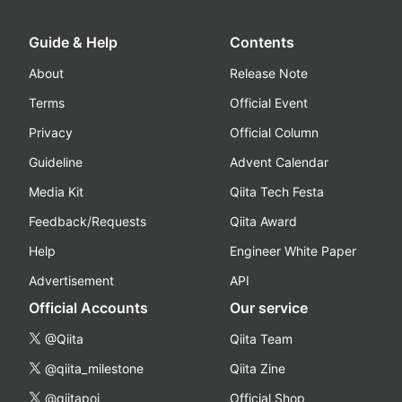
Guide & Help
Contents
About
Release Note
Terms
Official Event
Privacy
Official Column
Guideline
Advent Calendar
Media Kit
Qiita Tech Festa
Feedback/Requests
Qiita Award
Help
Engineer White Paper
Advertisement
API
Official Accounts
Our service
@Qiita
Qiita Team
@qiita_milestone
Qiita Zine
@qiitapoi
Official Shop