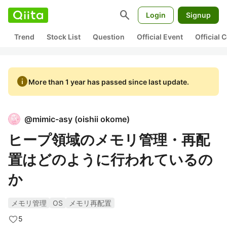
search
Login
Signup
Trend
Stock List
Question
Official Event
Official
info
More than 1 year has passed since last update.
@
mimic-asy
(
oishii okome
)
ヒープ領域のメモリ管理・再配
置はどのように行われているの
か
メモリ管理
OS
メモリ再配置
5