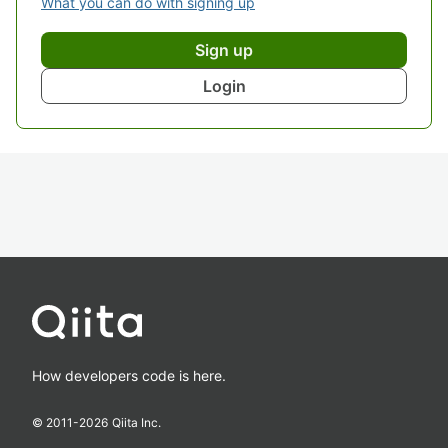
What you can do with signing up
Sign up
Login
How developers code is here.
© 2011-
2026
Qiita Inc.