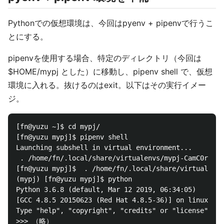
Pythonでの仮想環境は、今回はpyenv + pipenvで行うこ
とにする。
pipenvを使用する場合、特定のディレクトリ（今回は
$HOME/mypj とした）に移動し、pipenv shell で、仮想
環境に入れる。抜けるのはexit。以下はその実行イメー
ジ。
[fn@yuzu ~]$ cd mypj/

[fn@yuzu mypj]$ pipenv shell

Launching subshell in virtual environment...

 . /home/fn/.local/share/virtualenvs/mypj-CamC0rlR/b
[fn@yuzu mypj]$  . /home/fn/.local/share/virtualenvs
(mypj) [fn@yuzu mypj]$ python

Python 3.6.8 (default, Mar 12 2019, 06:34:05)

[GCC 4.8.5 20150623 (Red Hat 4.8.5-36)] on linux

Type "help", "copyright", "credits" or "license" for
>>> （略）
