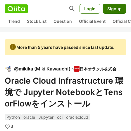
search
Login
Signup
Trend
Stock List
Question
Official Event
Official
info
More than 5 years have passed since last update.
@
mikika
(
Miki Kawauchi
)
in
日本オラクル株式会社
Oracle Cloud Infrastructure 環
境で Jupyter NotebookとTens
orFlowをインストール
Python
oracle
Jupyter
oci
oraclecloud
3