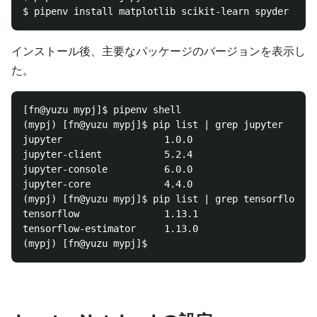
インストール後、主要なパッケージのバージョンを表示し
た。
[fn@yuzu mypj]$ pipenv shell

(mypj) [fn@yuzu mypj]$ pip list | grep jupyter

jupyter                  1.0.0

jupyter-client           5.2.4

jupyter-console          6.0.0

jupyter-core             4.4.0

(mypj) [fn@yuzu mypj]$ pip list | grep tensorflow

tensorflow               1.13.1

tensorflow-estimator     1.13.0
