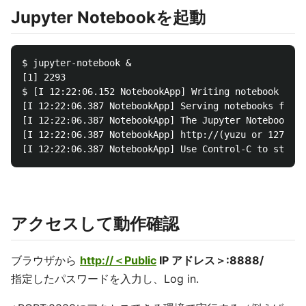
Jupyter Notebookを起動
$ jupyter-notebook &

[1] 2293

$ [I 12:22:06.152 NotebookApp] Writing notebook serv
[I 12:22:06.387 NotebookApp] Serving notebooks from 
[I 12:22:06.387 NotebookApp] The Jupyter Notebook is
[I 12:22:06.387 NotebookApp] http://(yuzu or 127.0.0
アクセスして動作確認
ブラウザから
http://＜Public
IP アドレス＞:8888/
指定したパスワードを入力し、Log in.