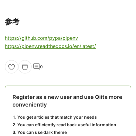
参考
https://github.com/pypa/pipenv
https://pipenv.readthedocs.io/en/latest/
comment
0
Register as a new user and use Qiita more
conveniently
You get articles that match your needs
You can efficiently read back useful information
You can use dark theme