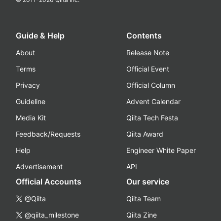
Guide & Help
Contents
About
Release Note
Terms
Official Event
Privacy
Official Column
Guideline
Advent Calendar
Media Kit
Qiita Tech Festa
Feedback/Requests
Qiita Award
Help
Engineer White Paper
Advertisement
API
Official Accounts
Our service
@Qiita
Qiita Team
@qiita_milestone
Qiita Zine