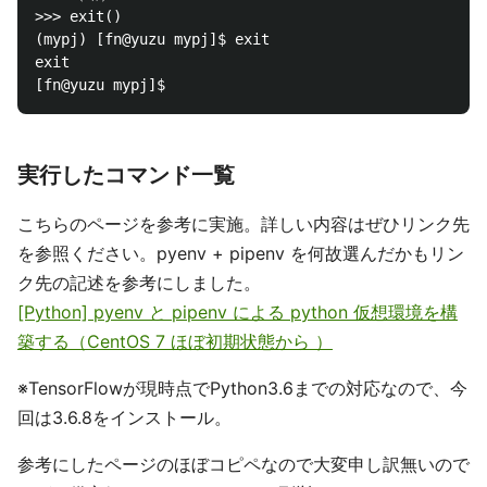
>>> exit()

(mypj) [fn@yuzu mypj]$ exit

exit

実行したコマンド一覧
こちらのページを参考に実施。詳しい内容はぜひリンク先
を参照ください。pyenv + pipenv を何故選んだかもリン
ク先の記述を参考にしました。
[Python] pyenv と pipenv による python 仮想環境を構
築する（CentOS 7 ほぼ初期状態から ）
※TensorFlowが現時点でPython3.6までの対応なので、今
回は3.6.8をインストール。
参考にしたページのほぼコピペなので大変申し訳無いので