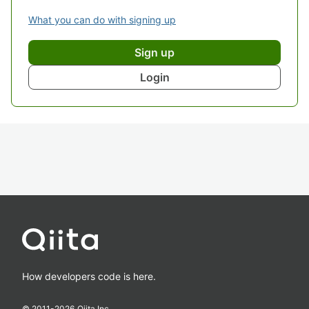
What you can do with signing up
Sign up
Login
How developers code is here.
© 2011-
2026
Qiita Inc.