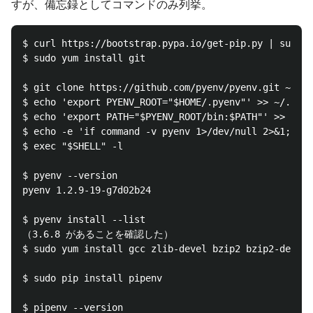
すが、備忘録としてコマンドのみ列挙。
$ curl https://bootstrap.pypa.io/get-pip.py | sudo p
$ sudo yum install git

$ git clone https://github.com/pyenv/pyenv.git ~/.py
$ echo 'export PYENV_ROOT="$HOME/.pyenv"' >> ~/.bash
$ echo 'export PATH="$PYENV_ROOT/bin:$PATH"' >> ~/.b
$ echo -e 'if command -v pyenv 1>/dev/null 2>&1; the
$ exec "$SHELL" -l

$ pyenv --version

pyenv 1.2.9-19-g7d02b24

$ pyenv install --list

（3.6.8 があることを確認した）

$ sudo yum install gcc zlib-devel bzip2 bzip2-devel 
$ sudo pip install pipenv

$ pipenv --version
