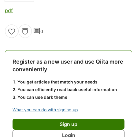
pdf
comment
0
Register as a new user and use Qiita more
conveniently
You get articles that match your needs
You can efficiently read back useful information
You can use dark theme
What you can do with signing up
Sign up
Login