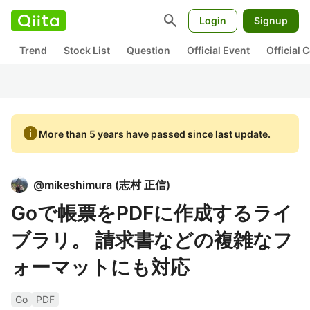
search
Login
Signup
Trend
Stock List
Question
Official Event
Official
info
More than 5 years have passed since last update.
@
mikeshimura
(
志村 正信
)
Goで帳票をPDFに作成するライ
ブラリ。 請求書などの複雑なフ
ォーマットにも対応
Go
PDF