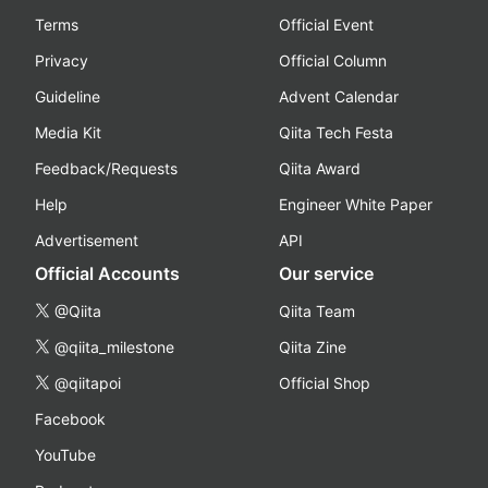
Terms
Official Event
Privacy
Official Column
Guideline
Advent Calendar
Media Kit
Qiita Tech Festa
Feedback/Requests
Qiita Award
Help
Engineer White Paper
Advertisement
API
Official Accounts
Our service
@Qiita
Qiita Team
@qiita_milestone
Qiita Zine
@qiitapoi
Official Shop
Facebook
YouTube