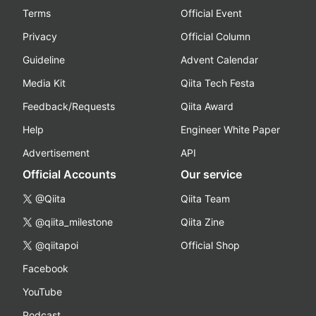
Terms
Official Event
Privacy
Official Column
Guideline
Advent Calendar
Media Kit
Qiita Tech Festa
Feedback/Requests
Qiita Award
Help
Engineer White Paper
Advertisement
API
Official Accounts
Our service
@Qiita
Qiita Team
@qiita_milestone
Qiita Zine
@qiitapoi
Official Shop
Facebook
YouTube
Podcast