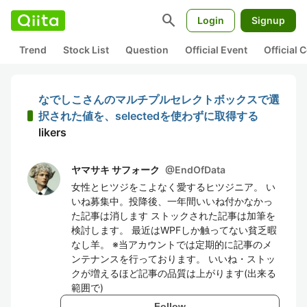
search
Login
Signup
Trend
Stock List
Question
Official Event
Official
なでしこさんのマルチプルセレクトボックスで選
択された値を、selectedを使わずに取得する
likers
ヤマサキ サフォーク
@
EndOfData
女性とヒツジをこよなく愛するヒツジニア。 い
いね募集中。投降後、一年間いいね付かなかっ
た記事は消します ストックされた記事は加筆を
検討します。 最近はWPFしか触ってない貧乏暇
なし羊。 ※当アカウントでは定期的に記事のメ
ンテナンスを行っております。 いいね・ストッ
クが増えるほど記事の品質は上がります(出来る
範囲で)
Follow