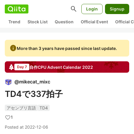
search
Login
Signup
Trend
Stock List
Question
Official Event
Official
info
More than 3 years have passed since last update.
自作CPU
Advent Calendar
2022
Day 7
@
mikecat_mixc
TD4で337拍子
アセンブリ言語
TD4
1
Posted at
2022-12-06