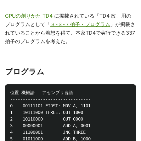
CPUの創りかた TD4
に掲載されている「TD4 改」用の
プログラムとして「
３-３-７拍子・プログラム
」が掲載さ
れていることから着想を得て、本家TD4で実行できる337
拍子のプログラムを考えた。
プログラム
位置 機械語   アセンブリ言語

--------------------------------

0    00111101 FIRST: MOV A, 1101

1    10111000 THREE: OUT 1000

2    10110000        OUT 0000

3    00000001        ADD A, 0001

4    11100001        JNC THREE

5    01011000        ADD B, 1000
