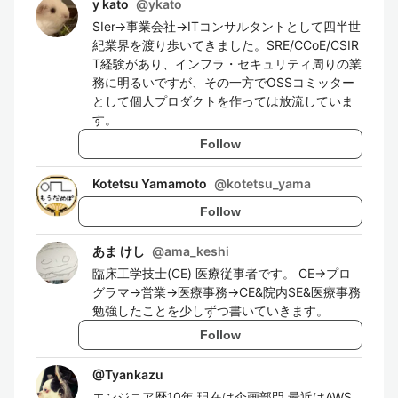
y kato
@
ykato
SIer→事業会社→ITコンサルタントとして四半世
紀業界を渡り歩いてきました。SRE/CCoE/CSIR
T経験があり、インフラ・セキュリティ周りの業
務に明るいですが、その一方でOSSコミッター
として個人プロダクトを作っては放流していま
す。
Follow
Kotetsu Yamamoto
@
kotetsu_yama
Follow
あま けし
@
ama_keshi
臨床工学技士(CE) 医療従事者です。 CE→プロ
グラマ→営業→医療事務→CE&院内SE&医療事務
勉強したことを少しずつ書いていきます。
Follow
@
Tyankazu
エンジニア歴10年 現在は企画部門 最近はAWS