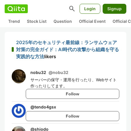
search
Login
Signup
Trend
Stock List
Question
Official Event
Official
2025年のセキュリティ最前線：ランサムウェア
対策の完全ガイド：AI時代の攻撃から組織を守る
実践的な方法
likers
nobu32
@
nobu32
サーバーの保守・運用を行ったり、Webサイト
作ったりしてます。
Follow
@
tendo4gsx
Follow
@
shiodo