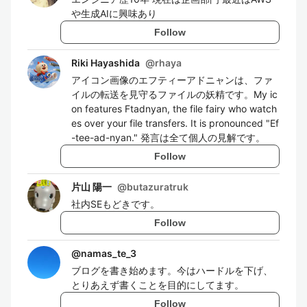
や生成AIに興味あり
Follow
Riki Hayashida
@
rhaya
アイコン画像のエフティーアドニャンは、ファ
イルの転送を見守るファイルの妖精です。My ic
on features Ftadnyan, the file fairy who watch
es over your file transfers. It is pronounced "Ef
-tee-ad-nyan." 発言は全て個人の見解です。
Follow
片山 陽一
@
butazuratruk
社内SEもどきです。
Follow
@
namas_te_3
ブログを書き始めます。今はハードルを下げ、
とりあえず書くことを目的にしてます。
Follow