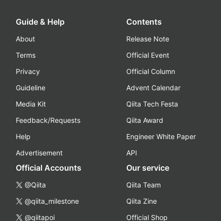
Guide & Help
Contents
About
Release Note
Terms
Official Event
Privacy
Official Column
Guideline
Advent Calendar
Media Kit
Qiita Tech Festa
Feedback/Requests
Qiita Award
Help
Engineer White Paper
Advertisement
API
Official Accounts
Our service
@Qiita
Qiita Team
@qiita_milestone
Qiita Zine
@qiitapoi
Official Shop