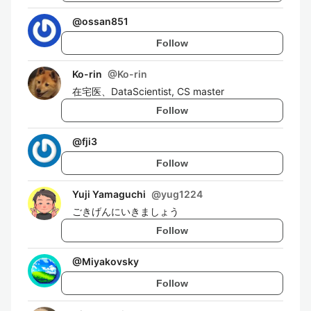
@
ossan851
Follow
Ko-rin
@
Ko-rin
在宅医、DataScientist, CS master
Follow
@
fji3
Follow
Yuji Yamaguchi
@
yug1224
ごきげんにいきましょう
Follow
@
Miyakovsky
Follow