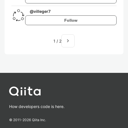
@
villeger7
Follow
navigate_next
1
/
2
How developers code is here.
© 2011-
2026
Qiita Inc.