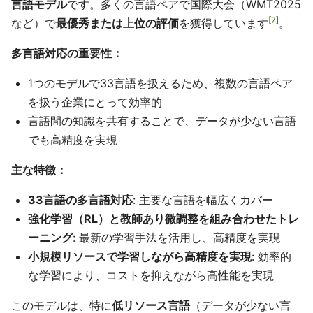
言語モデル
です。多くの言語ペアで国際大会（WMT2025
7
など）で
最優秀または上位の評価
を獲得しています
。
多言語対応の重要性：
1つのモデルで33言語を扱えるため、複数の言語ペア
を扱う企業にとって効率的
言語間の知識を共有することで、データが少ない言語
でも高精度を実現
主な特徴：
33言語の多言語対応
: 主要な言語を幅広くカバー
強化学習（RL）と教師あり微調整を組み合わせたトレ
ーニング
: 最新の学習手法を活用し、高精度を実現
小規模リソースで学習しながら高精度を実現
: 効率的
な学習により、コストを抑えながら高性能を実現
このモデルは、特に
低リソース言語
（データが少ない言