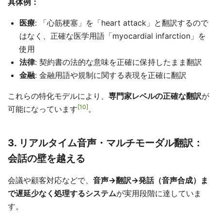
具体例：
医療
: 「心筋梗塞」を「heart attack」と翻訳するので
はなく、正確な医学用語「myocardial infarction」を
使用
法律
: 契約書の法的な意味を正確に保持したまま翻訳
金融
: 金融用語や規制に関する表現を正確に翻訳
これらの特化モデルにより、
専門家レベルの正確な翻訳
が
10
可能になっています
。
3. リアルタイム音声・マルチモーダル翻訳：
会話の壁を越える
会議や顧客対応などで、
音声→翻訳→発話（音声合成）ま
で遅延少なく処理するシステム
が実用段階に達していま
す。