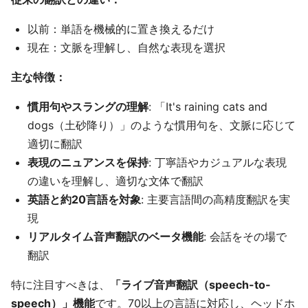
以前：単語を機械的に置き換えるだけ
現在：文脈を理解し、自然な表現を選択
主な特徴：
慣用句やスラングの理解
: 「It's raining cats and
dogs（土砂降り）」のような慣用句を、文脈に応じて
適切に翻訳
表現のニュアンスを保持
: 丁寧語やカジュアルな表現
の違いを理解し、適切な文体で翻訳
英語と約20言語を対象
: 主要言語間の高精度翻訳を実
現
リアルタイム音声翻訳のベータ機能
: 会話をその場で
翻訳
特に注目すべきは、
「ライブ音声翻訳（speech-to-
speech）」機能
です。70以上の言語に対応し、ヘッドホ