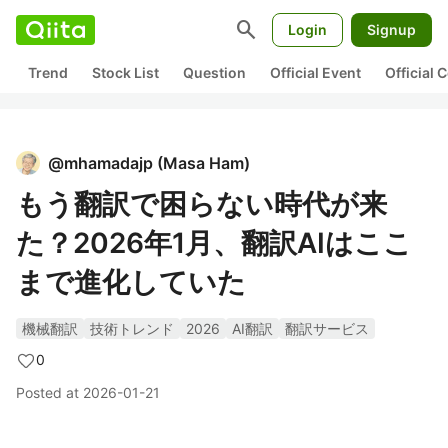
search
Login
Signup
Trend
Stock List
Question
Official Event
Official
@
mhamadajp
(
Masa Ham
)
もう翻訳で困らない時代が来
た？2026年1月、翻訳AIはここ
まで進化していた
機械翻訳
技術トレンド
2026
AI翻訳
翻訳サービス
0
Posted at
2026-01-21