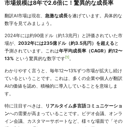
市場規模は8年で2.6倍に！驚異的な成長率
翻訳AI市場は現在、
急激な成長
を遂げています。具体的な
数字を見てみましょう。
2024年には約90億ドル（約1.3兆円）と評価されていた市
場が、
2032年には235億ドル（約3.5兆円）を超える
と
予測されています。これは
年平均成長率（CAGR）約12〜
1
13%
という驚異的な数字です
。
わかりやすく言うと、毎年12〜13%ずつ市場が拡大し続け
ているということです。これは、多くの企業や個人が翻訳
AIの価値を認め、積極的に導入していることを意味しま
す。
特に注目すべきは、
リアルタイム多言語コミュニケーショ
ン
への需要が高まっていることです。ビデオ会議、オンラ
イン会議、カスタマーサポートなど、様々な場面で「その