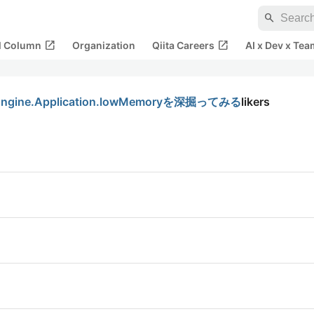
search
open_in_new
open_in_new
al Column
Organization
Qiita Careers
AI x Dev x Tea
ne.Application.lowMemoryを深掘ってみる
likers