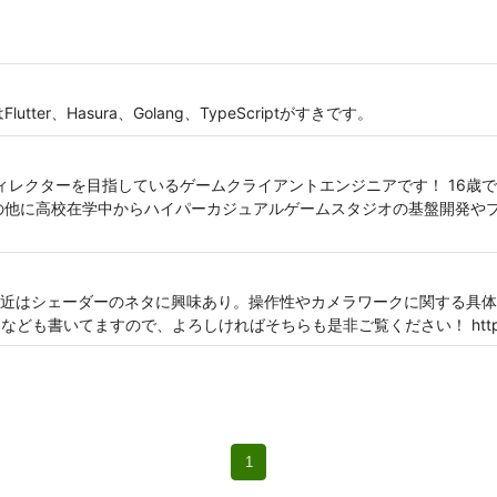
er、Hasura、Golang、TypeScriptがすきです。
ディレクターを目指しているゲームクライアントエンジニアです！ 16歳
の他に高校在学中からハイパーカジュアルゲームスタジオの基盤開発や
近はシェーダーのネタに興味あり。操作性やカメラワークに関する具体
も書いてますので、よろしければそちらも是非ご覧ください！ https://note
1