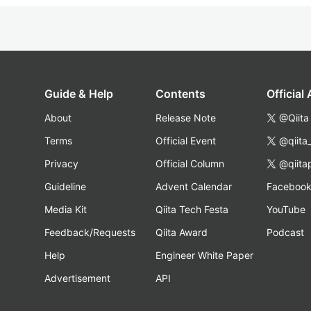
Guide & Help
Contents
Official
About
Release Note
@Qiita
Terms
Official Event
@qiita
Privacy
Official Column
@qiita
Guideline
Advent Calendar
Faceboo
Media Kit
Qiita Tech Festa
YouTube
Feedback/Requests
Qiita Award
Podcast
Help
Engineer White Paper
Advertisement
API