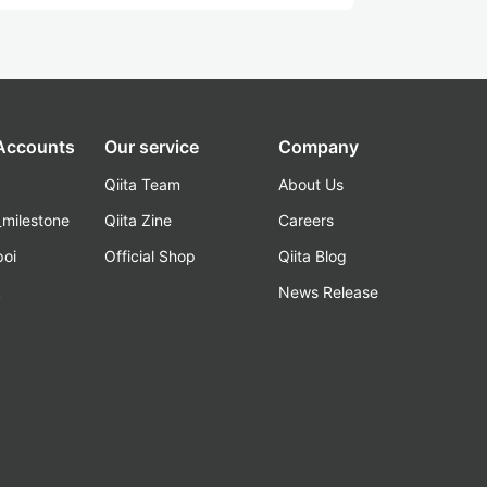
 Accounts
Our service
Company
Qiita Team
About Us
_milestone
Qiita Zine
Careers
poi
Official Shop
Qiita Blog
k
News Release