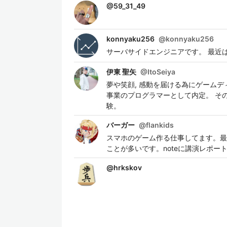
@
59_31_49
konnyaku256
@
konnyaku256
サーバサイドエンジニアです。 最近はFlutt
伊東 聖矢
@
ItoSeiya
夢や笑顔, 感動を届ける為にゲーム
事業のプログラマーとして内定。 そ
験。
バーガー
@
flankids
スマホのゲーム作る仕事してます。最
ことが多いです。noteに講演レポートなど
@
hrkskov