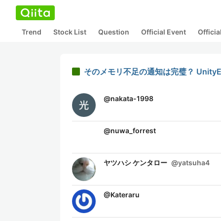
Trend
Stock List
Question
Official Event
Offici
そのメモリ不足の通知は完璧？ UnityEngi
@
nakata-1998
@
nuwa_forrest
ヤツハシ ケンタロー
@
yatsuha4
@
Kateraru