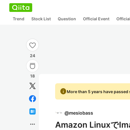
Trend
Stock List
Question
Official Event
Offici
24
18
info
More than 5 years have passed s
@
mesiobass
Amazon LinuxでI
more_horiz