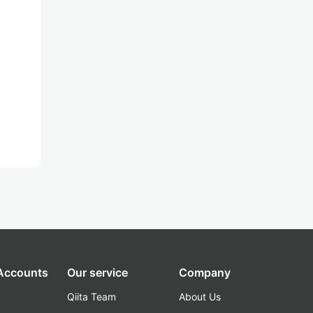
 Accounts
Our service
Company
Qiita Team
About Us