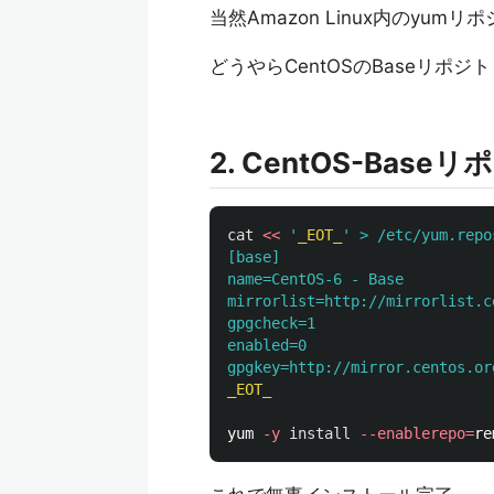
当然Amazon Linux内のyu
どうやらCentOSのBaseリポ
2. CentOS-Ba
cat
<<
'
_EOT_
' > /etc/yum.repo
[base]

name=CentOS-6 - Base

mirrorlist=http://mirrorlist.c
gpgcheck=1

enabled=0

_EOT_

yum 
-y
install
--enablerepo
=