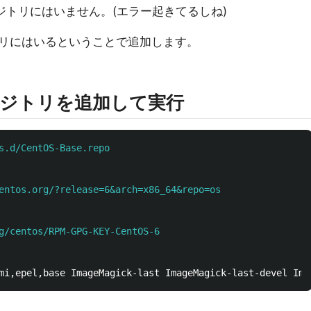
mリポジトリにはいません。(エラー起きてるしね)
ジトリにはいるということで追加します。
seリポジトリを追加して実行
s.d/CentOS-Base.repo

entos.org/?release=6&arch=x86_64&repo=os
