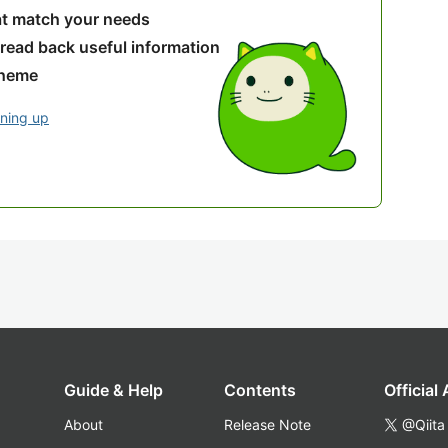
hat match your needs
 read back useful information
theme
gning up
Guide & Help
Contents
Official
About
Release Note
@Qiita