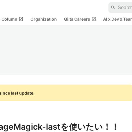
search
open_in_new
open_in_new
al Column
Organization
Qiita Careers
AI x Dev x Tea
ince last update.
mageMagick-lastを使いたい！！