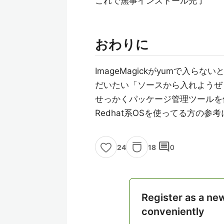
これで無事インストール完了
おわりに
ImageMagickがyumで入ら
だいたい「ソースから入れようぜ
せっかくパッケージ管理ツールを
Redhat系OSを使ってる方の
comment
18
0
24
Register as a ne
conveniently