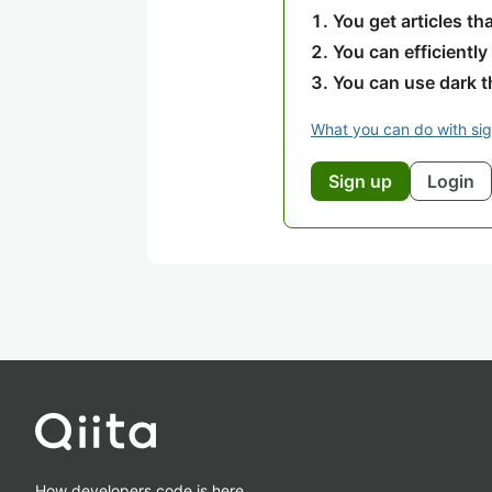
You get articles t
You can efficiently
You can use dark 
What you can do with si
Sign up
Login
How developers code is here.