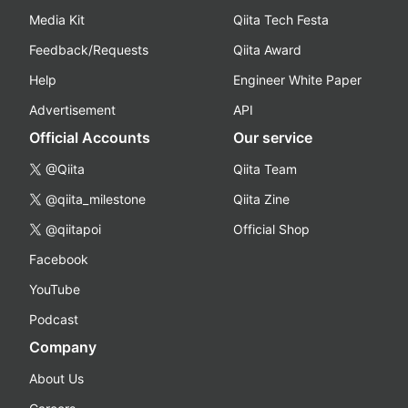
Media Kit
Qiita Tech Festa
Feedback/Requests
Qiita Award
Help
Engineer White Paper
Advertisement
API
Official Accounts
Our service
@Qiita
Qiita Team
@qiita_milestone
Qiita Zine
@qiitapoi
Official Shop
Facebook
YouTube
Podcast
Company
About Us