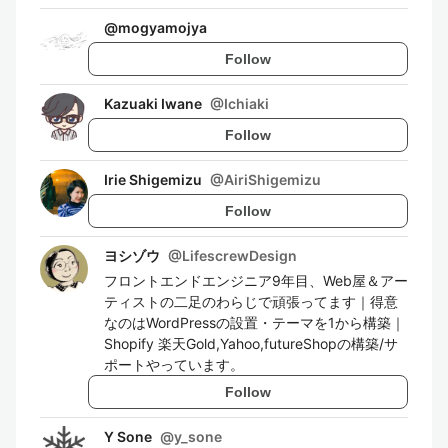
@
mogyamojya
Follow
Kazuaki Iwane
@
Ichiaki
Follow
Irie Shigemizu
@
AiriShigemizu
Follow
ヨシゾウ
@
LifescrewDesign
フロントエンドエンジニア9年目、Web屋＆アー
ティストの二足のわらじで頑張ってます｜得意
なのはWordPressの設置・テーマを1から構築｜
Shopify 楽天Gold,Yahoo,futureShopの構築/サ
ポートやっています。
Follow
Y Sone
@
y_sone