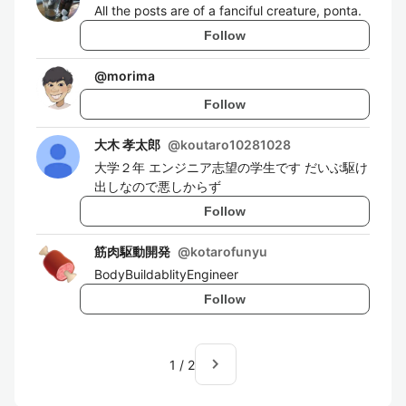
All the posts are of a fanciful creature, ponta.
Follow
@
morima
Follow
大木 孝太郎
@
koutaro10281028
大学２年 エンジニア志望の学生です だいぶ駆け
出しなので悪しからず
Follow
筋肉駆動開発
@
kotarofunyu
BodyBuildablityEngineer
Follow
navigate_next
1
/
2