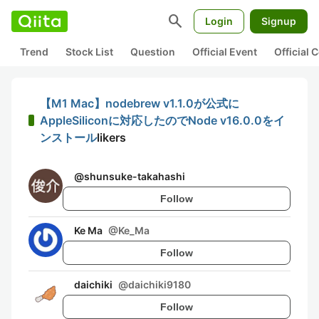
search
Login
Signup
Trend
Stock List
Question
Official Event
Official
【M1 Mac】nodebrew v1.1.0が公式に
AppleSiliconに対応したのでNode v16.0.0をイ
ンストール
likers
@
shunsuke-takahashi
Follow
Ke Ma
@
Ke_Ma
Follow
daichiki
@
daichiki9180
Follow