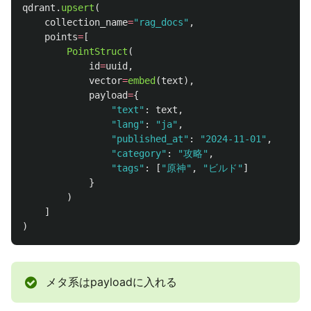
qdrant
.
upsert
(
collection_name
=
"
rag_docs
"
,
points
=
[
PointStruct
(
id
=
uuid
,
vector
=
embed
(
text
),
payload
=
{
"
text
"
:
text
,
"
lang
"
:
"
ja
"
,
"
published_at
"
:
"
2024-11-01
"
,
"
category
"
:
"
攻略
"
,
"
tags
"
:
[
"
原神
"
,
"
ビルド
"
]
}
)
]
)
メタ系はpayloadに入れる