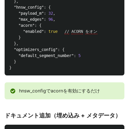
},
"hnsw_config"
:
{
"payload_m"
:
32
,
"max_edges"
:
96
,
"acorn"
:
{
"enabled"
:
true
//
ACORN
をオン
}
},
"optimizers_config"
:
{
"default_segment_number"
:
5
}
}
hnsw_configでacornを有効にするだけ
ドキュメント追加（埋め込み + メタデータ）