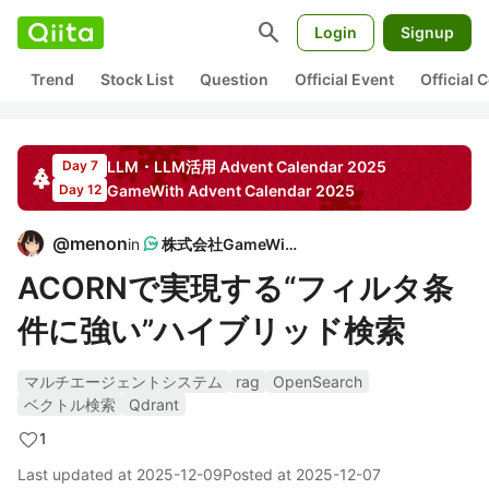
search
Login
Signup
Trend
Stock List
Question
Official Event
Official
LLM・LLM活用
Advent Calendar
2025
Day 7
GameWith
Advent Calendar
2025
Day 12
@
menon
in
株式会社GameWith
ACORNで実現する“フィルタ条
件に強い”ハイブリッド検索
マルチエージェントシステム
rag
OpenSearch
ベクトル検索
Qdrant
1
Last updated at
2025-12-09
Posted at
2025-12-07