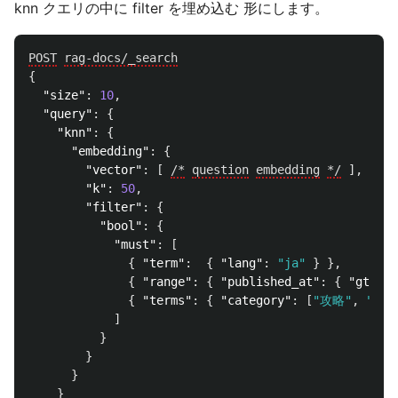
knn クエリの中に filter を埋め込む 形にします。
POST
rag-docs/_search
{
"size"
:
10
,
"query"
:
{
"knn"
:
{
"embedding"
:
{
"vector"
:
[
/*
question
embedding
*/
],
"k"
:
50
,
"filter"
:
{
"bool"
:
{
"must"
:
[
{
"term"
:
{
"lang"
:
"ja"
}
},
{
"range"
:
{
"published_at"
:
{
"gte"
:
{
"terms"
:
{
"category"
:
[
"攻略"
,
"レビ
]
}
}
}
}