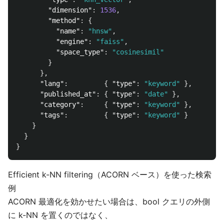
"dimension"
:
1536
,
"method"
:
{
"name"
:
"hnsw"
,
"engine"
:
"faiss"
,
"space_type"
:
"cosinesimil"
}
},
"lang"
:
{
"type"
:
"keyword"
},
"published_at"
:
{
"type"
:
"date"
},
"category"
:
{
"type"
:
"keyword"
},
"tags"
:
{
"type"
:
"keyword"
}
}
}
}
Efficient k-NN filtering（ACORN ベース）を使った検索
例
ACORN 最適化を効かせたい場合は、bool クエリの外側
に k-NN を置くのではなく、