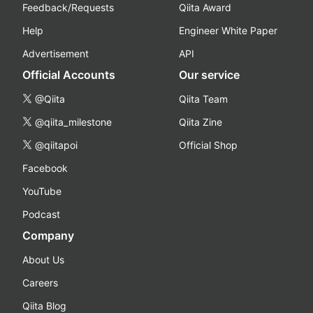
Feedback/Requests
Qiita Award
Help
Engineer White Paper
Advertisement
API
Official Accounts
Our service
@Qiita
Qiita Team
@qiita_milestone
Qiita Zine
@qiitapoi
Official Shop
Facebook
YouTube
Podcast
Company
About Us
Careers
Qiita Blog