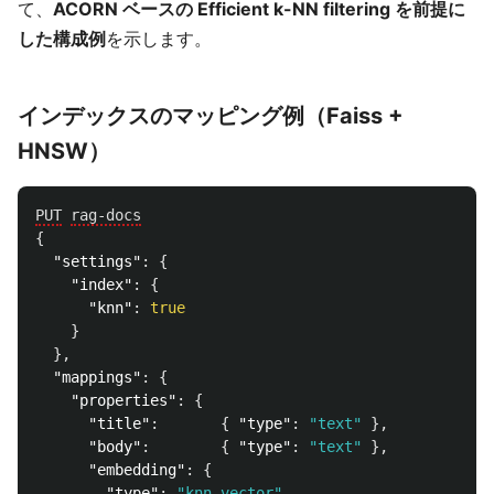
て、
ACORN ベースの Efficient k-NN filtering を前提に
した構成例
を示します。
インデックスのマッピング例（Faiss +
HNSW）
PUT
rag-docs
{
"settings"
:
{
"index"
:
{
"knn"
:
true
}
},
"mappings"
:
{
"properties"
:
{
"title"
:
{
"type"
:
"text"
},
"body"
:
{
"type"
:
"text"
},
"embedding"
:
{
"type"
:
"knn_vector"
,