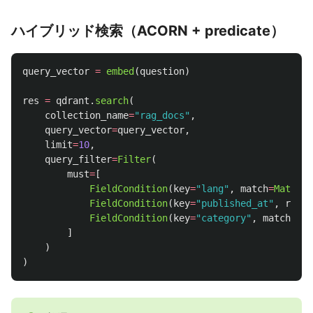
ハイブリッド検索（ACORN + predicate）
query_vector
=
embed
(
question
)
res
=
qdrant
.
search
(
collection_name
=
"
rag_docs
"
,
query_vector
=
query_vector
,
limit
=
10
,
query_filter
=
Filter
(
must
=
[
FieldCondition
(
key
=
"
lang
"
,
match
=
MatchVa
FieldCondition
(
key
=
"
published_at
"
,
range
FieldCondition
(
key
=
"
category
"
,
match
=
Mat
]
)
)