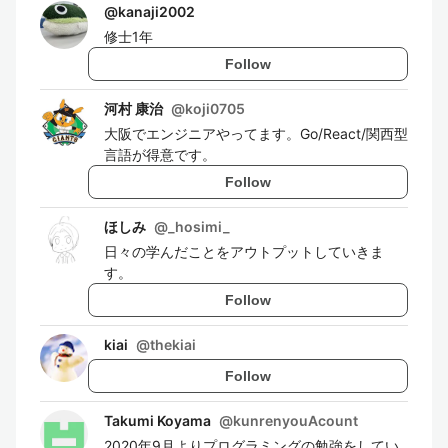
@
kanaji2002
修士1年
Follow
河村 康治
@
koji0705
大阪でエンジニアやってます。Go/React/関西型
言語が得意です。
Follow
ほしみ
@
_hosimi_
日々の学んだことをアウトプットしていきま
す。
Follow
kiai
@
thekiai
Follow
Takumi Koyama
@
kunrenyouAcount
2020年9月よりプログラミングの勉強をしてい