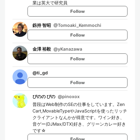
業は英大で研究員
Follow
釼持 智昭
@
Tomoaki_Kemmochi
Follow
金澤 裕毅
@
yKanazawa
Follow
@
ti_gd
Follow
ぴのの ぴの
@
pinoxox
普段はWeb制作のSEの仕事をしています。Zen
Cart,MovableTypeやJavaScriptを使ったリッチ
クライアントなんかが得意です。ワイン好き、
音ゲー(DJMax/DTX)好き、グリーンカレー好き
です☆
Follow