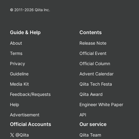
© 2011-
2026
Qiita Inc.
Guide & Help
Contents
About
Release Note
Terms
Official Event
Privacy
Official Column
Guideline
Advent Calendar
Media Kit
Qiita Tech Festa
Feedback/Requests
Qiita Award
Help
Engineer White Paper
Advertisement
API
Official Accounts
Our service
@Qiita
Qiita Team