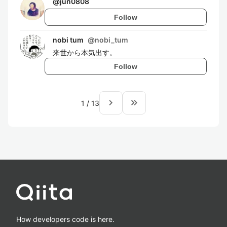
@
jun0808
Follow
nobi tum
@
nobi_tum
来世から本気出す。
Follow
navigate_next
keyboard_double_arrow_right
1
/
13
How developers code is here.