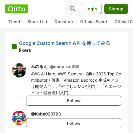
search
Login
Signup
Trend
Stock List
Question
Official Event
Official
Google Custom Search API を使ってみる
likers
みのるん
@
minorun365
AWS AI Hero, AWS Samurai, Qiita 2025 Top Co
ntributor / 著書「Amazon Bedrock 生成AIアプ
リ開発入門」,「やさしいMCP入門」,「AIエージ
ェント開発運用入門」
Follow
@
Kobe020723
Follow