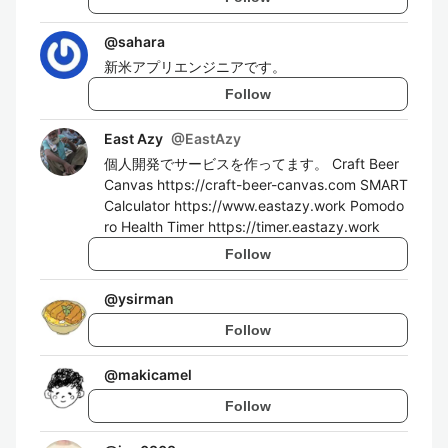
@
sahara
新米アプリエンジニアです。
Follow
East Azy
@
EastAzy
個人開発でサービスを作ってます。 Craft Beer
Canvas https://craft-beer-canvas.com SMART
Calculator https://www.eastazy.work Pomodo
ro Health Timer https://timer.eastazy.work
Follow
@
ysirman
Follow
@
makicamel
Follow