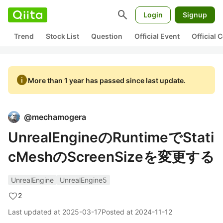
search
Login
Signup
Trend
Stock List
Question
Official Event
Official
info
More than 1 year has passed since last update.
@
mechamogera
UnrealEngineのRuntimeでStati
cMeshのScreenSizeを変更する
UnrealEngine
UnrealEngine5
2
Last updated at
2025-03-17
Posted at
2024-11-12