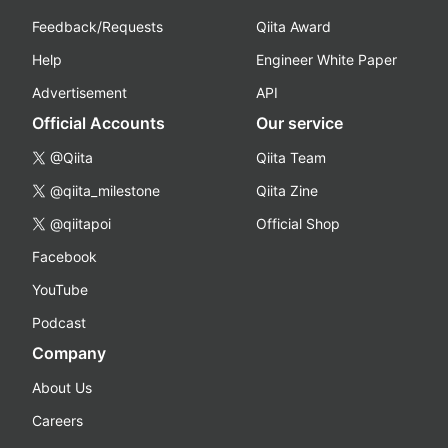
Feedback/Requests
Qiita Award
Help
Engineer White Paper
Advertisement
API
Official Accounts
Our service
@Qiita
Qiita Team
@qiita_milestone
Qiita Zine
@qiitapoi
Official Shop
Facebook
YouTube
Podcast
Company
About Us
Careers