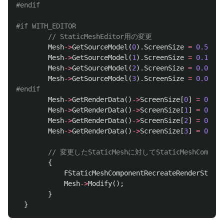
// StaticMeshEditor用の変更
Mesh
->
GetSourceModel
(
0
).
ScreenSize
=
0.5
;
Mesh
->
GetSourceModel
(
1
).
ScreenSize
=
0.1
;
Mesh
->
GetSourceModel
(
2
).
ScreenSize
=
0.05
;
Mesh
->
GetSourceModel
(
3
).
ScreenSize
=
0.002
;
Mesh
->
GetRenderData
()
->
ScreenSize
[
0
]
=
0.5
;
Mesh
->
GetRenderData
()
->
ScreenSize
[
1
]
=
0.1
;
Mesh
->
GetRenderData
()
->
ScreenSize
[
2
]
=
0.05
;
Mesh
->
GetRenderData
()
->
ScreenSize
[
3
]
=
0.002
// 変更したStaticMeshに対してStaticMeshComp
{
FStaticMeshComponentRecreateRenderStateC
Mesh
->
Modify
();
}
}