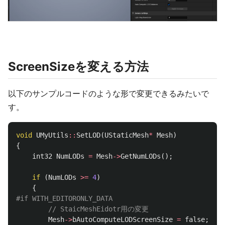
ScreenSizeを変える方法
以下のサンプルコードのような形で変更できるみたいで
す。
void
UMyUtils
::
SetLOD
(
UStaticMesh
*
Mesh
)
{
int32
NumLODs
=
Mesh
->
GetNumLODs
();
if
(
NumLODs
>=
4
)
{
// StaicMeshEidotr用の変更
Mesh
->
bAutoComputeLODScreenSize
=
false
;