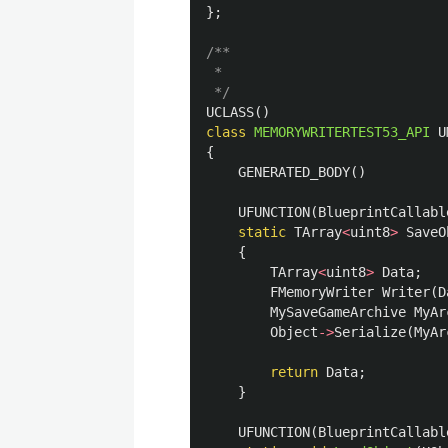
};
/**

 * 

 */
UCLASS
()
class
MEMORYWRITERTEST53_API
U
{
GENERATED_BODY
()
UFUNCTION
(
BlueprintCallabl
static
TArray
<
uint8
>
SaveO
{
TArray
<
uint8
>
Data
;
FMemoryWriter
Writer
(
D
MySaveGameArchive
MyAr
Object
->
Serialize
(
MyAr
return
Data
;
}
UFUNCTION
(
BlueprintCallabl