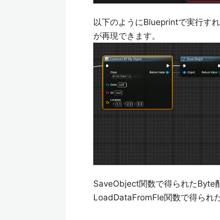
以下のようにBlueprintで実行す
が再現できます。
SaveObject関数で得られたByt
LoadDataFromFle関数で得ら