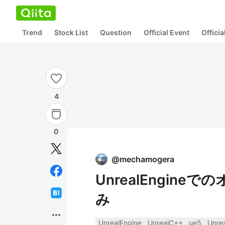
Trend
Stock List
Question
Official Event
Offici
4
0
@
mechamogera
UnrealEngin
み
more_horiz
UnrealEngine
UnrealC++
ue5
Unre