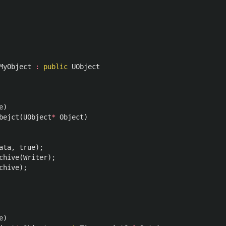
MyObject
:
public
UObject
e
)
bejct
(
UObject
*
Object
)
ata
,
true
);
chive
(
Writer
);
chive
);
e
)