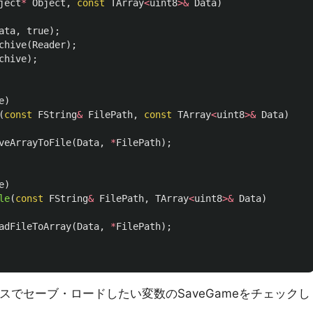
ject
*
Object
,
const
TArray
<
uint8
>&
Data
)
ata
,
true
);
chive
(
Reader
);
chive
);
e
)
(
const
FString
&
FilePath
,
const
TArray
<
uint8
>&
Data
)
veArrayToFile
(
Data
,
*
FilePath
);
e
)
le
(
const
FString
&
FilePath
,
TArray
<
uint8
>&
Data
)
adFileToArray
(
Data
,
*
FilePath
);
るクラスでセーブ・ロードしたい変数のSaveGameをチェックし