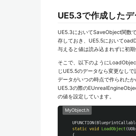
UE5.3で作成したデ
UE5.3においてSaveObject関
存しておき、UE5.5においてoadDa
与えると値は読み込まれずに初期
そこで、以下のようにLoadOb
じUE5.5のデータなら変更なし
データがいつの時点で作られたか
UE5.3の際のEUnrealEngineO
の値を設定しています。
MyObject.h
UFUNCTION
(
BlueprintCallabl
static
void
LoadObject
(
UOb
{