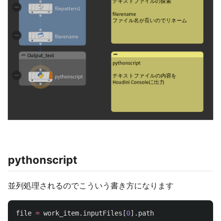
pythonscript
並列処理されるのでこういう書き方になります
file
=
work_item
.
inputFiles
[
0
].
path