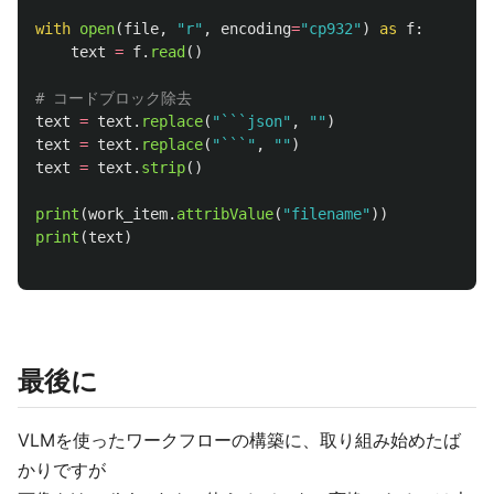
with
open
(
file
,
"
r
"
,
encoding
=
"
cp932
"
)
as
f
:
text
=
f
.
read
()
text
=
text
.
replace
(
"
```json
"
,
""
)
text
=
text
.
replace
(
"
```
"
,
""
)
text
=
text
.
strip
()
print
(
work_item
.
attribValue
(
"
filename
"
))
print
(
text
)
最後に
VLMを使ったワークフローの構築に、取り組み始めたば
かりですが