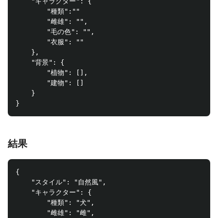
    "キャラクター": {

        "種類":""

        "雌雄": "",

        "毛の色": "",

        "衣服": ""

    },

    "背景": {

        "植物": [],

        "建物": []

    }

結果
{

    "スタイル": "自然風",

    "キャラクター": {

        "種類": "犬",

        "雌雄": "雌",
