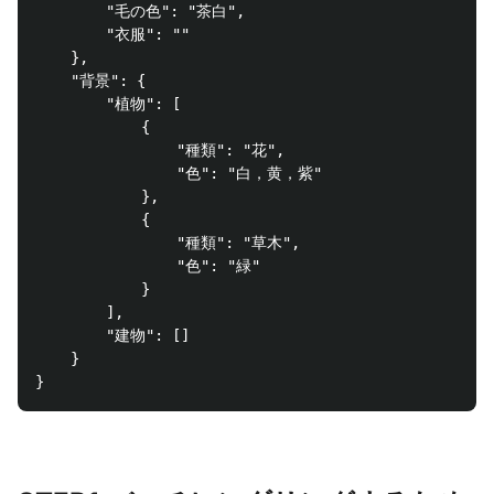
        "毛の色": "茶白",

        "衣服": ""

    },

    "背景": {

        "植物": [

            {

                "種類": "花",

                "色": "白，黄，紫"

            },

            {

                "種類": "草木",

                "色": "緑"

            }

        ],

        "建物": []

    }
