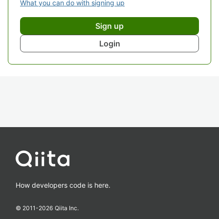
What you can do with signing up
Sign up
Login
How developers code is here.
© 2011-
2026
Qiita Inc.