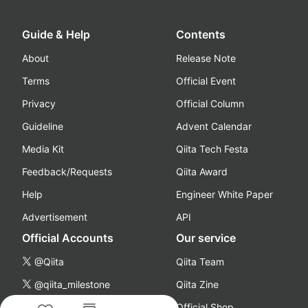
Guide & Help
Contents
About
Release Note
Terms
Official Event
Privacy
Official Column
Guideline
Advent Calendar
Media Kit
Qiita Tech Festa
Feedback/Requests
Qiita Award
Help
Engineer White Paper
Advertisement
API
Official Accounts
Our service
@Qiita
Qiita Team
@qiita_milestone
Qiita Zine
@qiitapoi
Official Shop