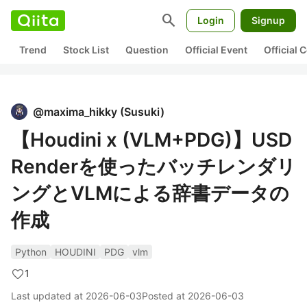
search
Login
Signup
Trend
Stock List
Question
Official Event
Official
@
maxima_hikky
(
Susuki
)
【Houdini x (VLM+PDG)】USD
Renderを使ったバッチレンダリ
ングとVLMによる辞書データの
作成
Python
HOUDINI
PDG
vlm
1
Last updated at
2026-06-03
Posted at
2026-06-03