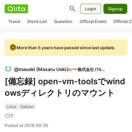
search
Login
Signup
Trend
Stock List
Question
Official Event
Official
info
More than 5 years have passed since last update.
@
maueki
(
Masaru Ueki
)
in
株式会社 ITAGE
[備忘録] open-vm-toolsでwind
owsディレクトリのマウント
Linux
Debian
7
Posted at
2016-09-28