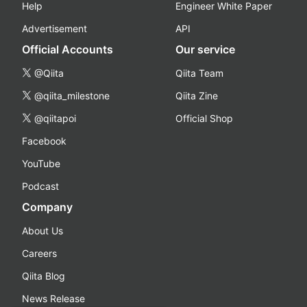
Help
Engineer White Paper
Advertisement
API
Official Accounts
Our service
@Qiita
Qiita Team
@qiita_milestone
Qiita Zine
@qiitapoi
Official Shop
Facebook
YouTube
Podcast
Company
About Us
Careers
Qiita Blog
News Release