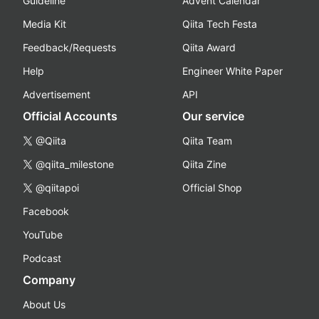
Guideline
Advent Calendar
Media Kit
Qiita Tech Festa
Feedback/Requests
Qiita Award
Help
Engineer White Paper
Advertisement
API
Official Accounts
Our service
@Qiita
Qiita Team
@qiita_milestone
Qiita Zine
@qiitapoi
Official Shop
Facebook
YouTube
Podcast
Company
About Us