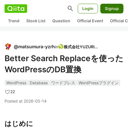
search
Login
Signup
Trend
Stock List
Question
Official Event
Official
@
matsumura-yzrh
in
株式会社YUZURIHA
Better Search Replaceを使った
WordPressのDB置換
WordPress
Database
ワードプレス
WordPressプラグイン
22
Posted at
2026-05-14
はじめに