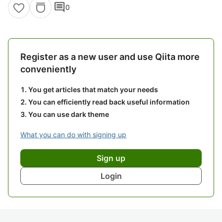
comment
0
Register as a new user and use Qiita more
conveniently
You get articles that match your needs
You can efficiently read back useful information
You can use dark theme
What you can do with signing up
Sign up
Login