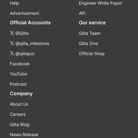
Help
Engineer White Paper
Advertisement
API
Official Accounts
Our service
@Qiita
Qiita Team
@qiita_milestone
Qiita Zine
@qiitapoi
Official Shop
Facebook
YouTube
Podcast
Company
About Us
Careers
Qiita Blog
News Release