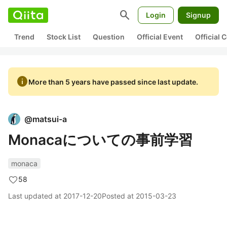
search
Login
Signup
Trend
Stock List
Question
Official Event
Official
info
More than 5 years have passed since last update.
@
matsui-a
Monacaについての事前学習
monaca
58
Last updated at
2017-12-20
Posted at
2015-03-23