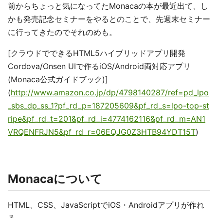
前からちょっと気になってたMonacaの本が最近出て、し
かも発売記念セミナーをやるとのことで、先週末セミナー
に行ってきたのでそれのめも。
[クラウドでできるHTML5ハイブリッドアプリ開発
Cordova/Onsen UIで作るiOS/Android両対応アプリ
(Monaca公式ガイドブック)]
(
http://www.amazon.co.jp/dp/4798140287/ref=pd_lpo
_sbs_dp_ss_1?pf_rd_p=187205609&pf_rd_s=lpo-top-st
ripe&pf_rd_t=201&pf_rd_i=4774162116&pf_rd_m=AN1
VRQENFRJN5&pf_rd_r=06EQJG0Z3HTB94YDT15T
)
Monacaについて
HTML、CSS、JavaScriptでiOS・Androidアプリが作れ