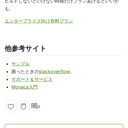
ビルドしないといけない時期だけプランあげるといいか
も。
エンタープライズ向け有料プラン
他参考サイト
サンプル
困ったときの
stackoverflow
。
サポート＆サービス
Monaca入門
comment
0