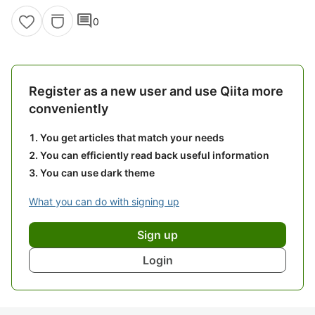
comment
0
Register as a new user and use Qiita more
conveniently
You get articles that match your needs
You can efficiently read back useful information
You can use dark theme
What you can do with signing up
Sign up
Login