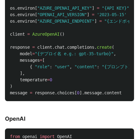
os
.
environ
[
"
AZURE_OPENAI_API_KEY
"
]
=
"
{API KEY}
"
os
.
environ
[
"
OPENAI_API_VERSION
"
]
=
'
2023-05-15
'
os
.
environ
[
"
AZURE_OPENAI_ENDPOINT
"
]
=
"
{エンドポイント
client
=
AzureOpenAI
()
response
=
client
.
chat
.
completions
.
create
(
model
=
"
{デプロイ名 e.g.: gpt-35-turbo}
"
,
messages
=
[
{
"
role
"
:
"
user
"
,
"
content
"
:
"
{プロンプト}
"
}
],
temperature
=
0
)
message
=
response
.
choices
[
0
].
message
.
content
OpenAI
from
openai
import
OpenAI