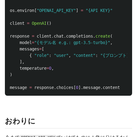
os
.
environ
[
"
OPENAI_API_KEY
"
]
=
"
{API KEY}
"
client
=
OpenAI
()
response
=
client
.
chat
.
completions
.
create
(
model
=
"
{モデル名 e.g.: gpt-3.5-turbo}
"
,
messages
=
[
{
"
role
"
:
"
user
"
,
"
content
"
:
"
{プロンプト}
"
}
],
temperature
=
0
,
)
message
=
response
.
choices
[
0
].
message
.
content
おわりに