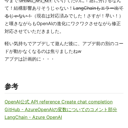
今まで
でいけてたのに！急に分けるなん
OPENAI_API_KEY
て！結構影響ありそうじゃない！
LangChainもエラー出て
るじゃない！
（現在は対応済みでした！さすが！早い！）
と嘆きながらもOpenAIの進化にワクワクさせながら修正
対応させていただきました。
軽い気持ちでアプデして遊んだ後に、アプデ前の別のコー
ドが動かなくなるのは焦りましたねw
アプデは計画的に・・・
参考
OpenAI公式 API reference Create chat completion
GitHub - AzureOpenAIの変数についてのコメント部分
LangChain - Azure OpenAI