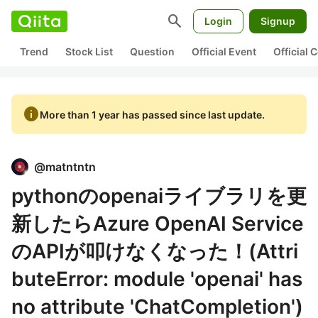
search
Login
Signup
Trend
Stock List
Question
Official Event
Official
info
More than 1 year has passed since last update.
@
matntntn
pythonのopenaiライブラリを更
新したらAzure OpenAI Service
のAPIが叩けなくなった！(Attri
buteError: module 'openai' has
no attribute 'ChatCompletion')