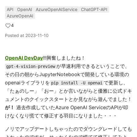
API
OpenAI
AzureOpenAIService
ChatGPT-API
AzureOpenAI
4
Posted at
2023-11-10
OpenAI DevDay
!!!興奮しましたね！
が早速利用できるということで、
gpt-4-vision-preview
その日の朝からJupyterNotebookで開発している環境の
openaiライブラリを
で更新し、
pip install -U openai
「たぁのしー」「おー」とか言いながらと優雅に公式ドキ
ュメントのクイックスタートとか見ながら遊んでました！
が！
過去作成していたAzure OpenAI ServiceのAPIが叩
けなくなり慌てて修正する羽目になりました・・・
ノリでアップデートしちゃったのでダウングレードしても