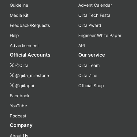
Guideline
Advent Calendar
Media Kit
Qiita Tech Festa
Feedback/Requests
Qiita Award
Help
Engineer White Paper
Advertisement
API
Official Accounts
Our service
@Qiita
Qiita Team
@qiita_milestone
Qiita Zine
@qiitapoi
Official Shop
Facebook
YouTube
Podcast
Company
About Us