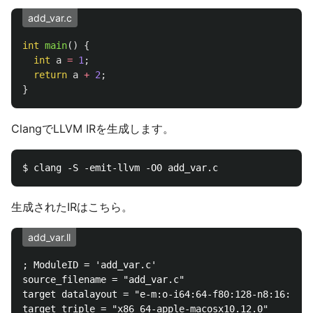
add_var.c
int
main
()
{
int
a
=
1
;
return
a
+
2
;
}
ClangでLLVM IRを生成します。
生成されたIRはこちら。
add_var.ll
; ModuleID = 'add_var.c'

source_filename = "add_var.c"

target datalayout = "e-m:o-i64:64-f80:128-n8:16:32:6
target triple = "x86_64-apple-macosx10.12.0"
