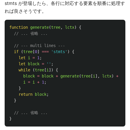
stmts が登場したら、各行に対応する要素を順番に処理す
れば良さそうです。
function
generate
(
tree
,
lctx
)
{
// ... 省略 ...
// --- multi lines ---
if 
(
tree
[
0
]
===
'
stmts
'
)
{
let
i
=
1
;
let
block
=
''
;
while 
(
tree
[
i
])
{
block
=
block
+
generate
(
tree
[
i
],
lctx
)
+
LF
()
i
=
i
+
1
;
}
return
block
;
}
// ... 省略 ...
}