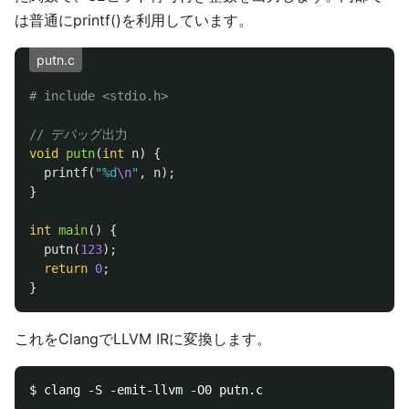
は普通にprintf()を利用しています。
putn.c
// デバッグ出力
void
putn
(
int
n
)
{
printf
(
"%d
\n
"
,
n
);
}
int
main
()
{
putn
(
123
);
return
0
;
}
これをClangでLLVM IRに変換します。