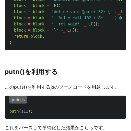
block
=
block
+
LF
();
block
=
block
+
'
define void @putn(i32) {
'
+
LF
()
block
=
block
+
'
  %r1 = call i32 (i8*, ...) @prin
block
=
block
+
'
  ret void
'
+
LF
();
block
=
block
+
'
}
'
+
LF
();
return
block
;
}
putn()を利用する
このputs()を利用するjsのソースコードを用意します。
putn.js
putn
(
111
);
これをパースして単純化した結果がこちらです。