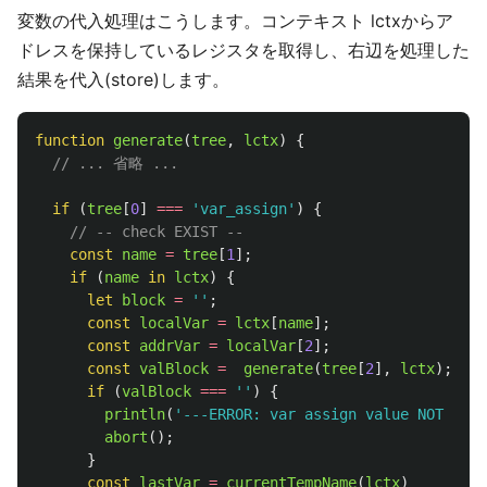
変数の代入処理はこうします。コンテキスト lctxからア
ドレスを保持しているレジスタを取得し、右辺を処理した
結果を代入(store)します。
function
generate
(
tree
,
lctx
)
{
// ... 省略 ...
if 
(
tree
[
0
]
===
'
var_assign
'
)
{
// -- check EXIST --
const
name
=
tree
[
1
];
if 
(
name
in
lctx
)
{
let
block
=
''
;
const
localVar
=
lctx
[
name
];
const
addrVar
=
localVar
[
2
];
const
valBlock
=
generate
(
tree
[
2
],
lctx
);
if 
(
valBlock
===
''
)
{
println
(
'
---ERROR: var assign value NOT exis
abort
();
}
const
lastVar
=
currentTempName
(
lctx
)