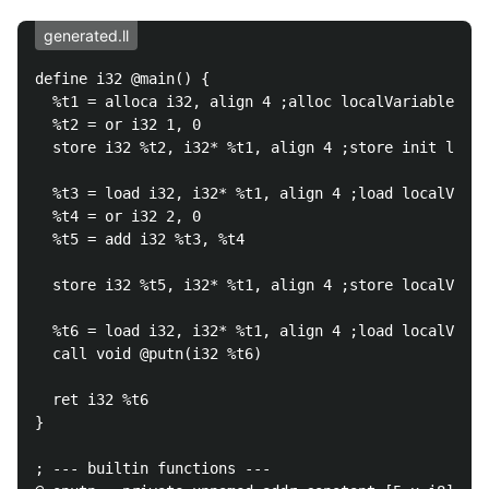
generated.ll
define i32 @main() {

  %t1 = alloca i32, align 4 ;alloc localVariable:a

  %t2 = or i32 1, 0

  store i32 %t2, i32* %t1, align 4 ;store init local
  %t3 = load i32, i32* %t1, align 4 ;load localVaria
  %t4 = or i32 2, 0

  %t5 = add i32 %t3, %t4

  store i32 %t5, i32* %t1, align 4 ;store localVaria
  %t6 = load i32, i32* %t1, align 4 ;load localVaria
  call void @putn(i32 %t6)

  ret i32 %t6

}

; --- builtin functions ---
