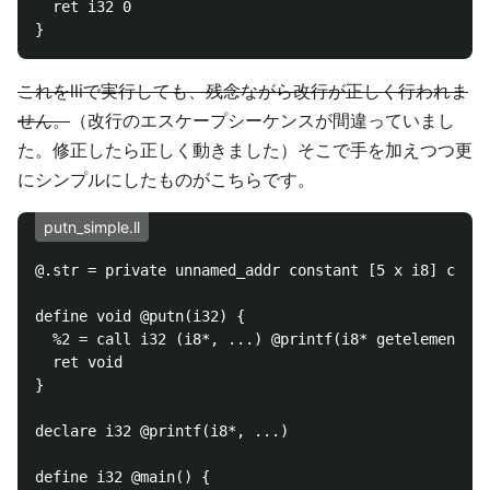
  ret i32 0

これをlliで実行しても、残念ながら改行が正しく行われま
せん。
（改行のエスケープシーケンスが間違っていまし
た。修正したら正しく動きました）そこで手を加えつつ更
にシンプルにしたものがこちらです。
putn_simple.ll
@.str = private unnamed_addr constant [5 x i8] c"%d\
define void @putn(i32) {

  %2 = call i32 (i8*, ...) @printf(i8* getelementptr
  ret void

}

declare i32 @printf(i8*, ...)

define i32 @main() {
