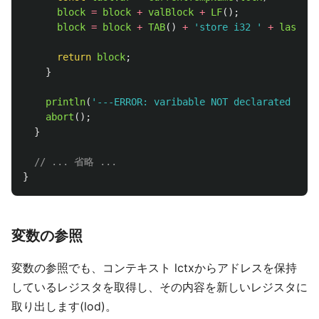
block
=
block
+
valBlock
+
LF
();
block
=
block
+
TAB
()
+
'
store i32 
'
+
lastVar
return
block
;
}
println
(
'
---ERROR: varibable NOT declarated (ass
abort
();
}
// ... 省略 ...
}
変数の参照
変数の参照でも、コンテキスト lctxからアドレスを保持
しているレジスタを取得し、その内容を新しいレジスタに
取り出します(lod)。