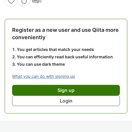
comment
0
Register as a new user and use Qiita more
conveniently
You get articles that match your needs
You can efficiently read back useful information
You can use dark theme
What you can do with signing up
Sign up
Login