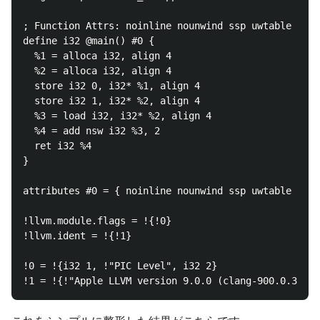
; Function Attrs: noinline nounwind ssp uwtable

define i32 @main() #0 {

  %1 = alloca i32, align 4

  %2 = alloca i32, align 4

  store i32 0, i32* %1, align 4

  store i32 1, i32* %2, align 4

  %3 = load i32, i32* %2, align 4

  %4 = add nsw i32 %3, 2

  ret i32 %4

}

attributes #0 = { noinline nounwind ssp uwtable "cor
!llvm.module.flags = !{!0}

!llvm.ident = !{!1}

!0 = !{i32 1, !"PIC Level", i32 2}
