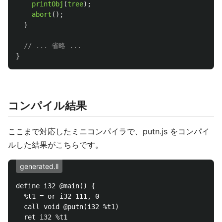
printObj
(
tree
);
abort
();
}
// ... 省略 ...
}
コンパイル結果
ここまで対応したミニコンパイラで、putn.js をコンパイ
ルした結果がこちらです。
generated.ll
define i32 @main() {

  %t1 = or i32 111, 0

  call void @putn(i32 %t1)

  ret i32 %t1
