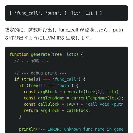
暫定的に、関数呼び出し func_call が登場したら、putn
を呼び出すようにLLVM IRを生成します。
function
generate
(
tree
,
lctx
)
{
// ... 省略 ...
// --- debug print ---
if 
(
tree
[
0
]
===
'
func_call
'
)
{
if 
(
tree
[
1
]
===
'
putn
'
)
{
const
argBlock
=
generate
(
tree
[
2
],
lctx
);
const
argTempName
=
currentTempName
(
lctx
);
const
callBlock
=
TAB
()
+
'
call void @putn(i32
return
argBlock
+
callBlock
;
}
println
(
'
-- ERROR: unknown func name in generate