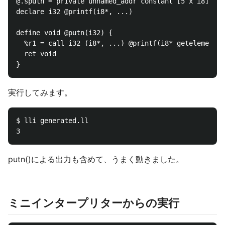
@.sputn = private unnamed_addr constant [5 x i8] c"%
declare i32 @printf(i8*, ...)

define void @putn(i32) {

  %r1 = call i32 (i8*, ...) @printf(i8* getelementpt
  ret void

実行してみます。
$ lli generated.ll

putn()による出力も含めて、うまく動きました。
ミニインタープリターからの実行