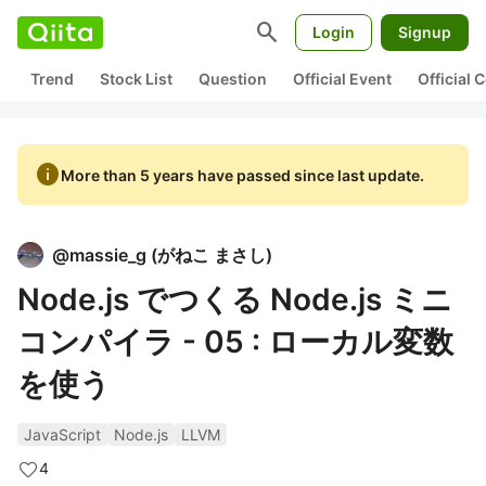
search
Login
Signup
Trend
Stock List
Question
Official Event
Official
info
More than 5 years have passed since last update.
@
massie_g
(
がねこ まさし
)
Node.js でつくる Node.js ミニ
コンパイラ - 05 : ローカル変数
を使う
JavaScript
Node.js
LLVM
4