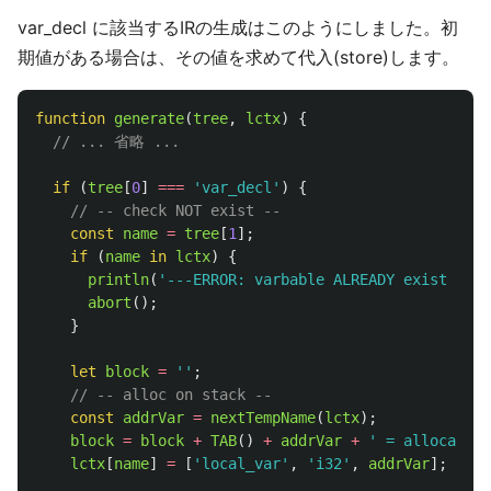
var_decl に該当するIRの生成はこのようにしました。初
期値がある場合は、その値を求めて代入(store)します。
function
generate
(
tree
,
lctx
)
{
// ... 省略 ...
if 
(
tree
[
0
]
===
'
var_decl
'
)
{
// -- check NOT exist --
const
name
=
tree
[
1
];
if 
(
name
in
lctx
)
{
println
(
'
---ERROR: varbable ALREADY exist (com
abort
();
}
let
block
=
''
;
// -- alloc on stack --
const
addrVar
=
nextTempName
(
lctx
);
block
=
block
+
TAB
()
+
addrVar
+
'
 = alloca i32
lctx
[
name
]
=
[
'
local_var
'
,
'
i32
'
,
addrVar
];