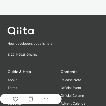
How developers code is here.
© 2011-
2026
Qiita Inc.
Guide & Help
Contents
About
Release Note
Terms
Official Event
Privacy
Official Column
more_horiz
Guideline
Advent Calendar