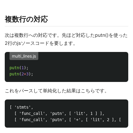
複数行の対応
次は複数行への対応です。先ほど対応したputn()を使った
2行のjsソースコードを要します。
multi_lines.js
putn
(
1
);
putn
(
2
+
3
);
これをパースして単純化した結果はこちらです。
[ 'stmts',

  [ 'func_call', 'putn', [ 'lit', 1 ] ],
