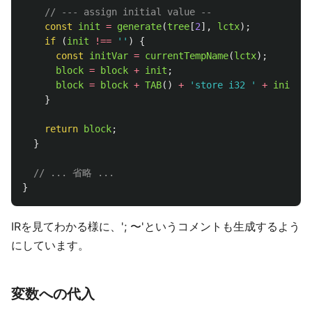
// --- assign initial value --
const
init
=
generate
(
tree
[
2
],
lctx
);
if 
(
init
!==
''
)
{
const
initVar
=
currentTempName
(
lctx
);
block
=
block
+
init
;
block
=
block
+
TAB
()
+
'
store i32 
'
+
initVar
}
return
block
;
}
// ... 省略 ...
}
IRを見てわかる様に、'; 〜'というコメントも生成するよう
にしています。
変数への代入