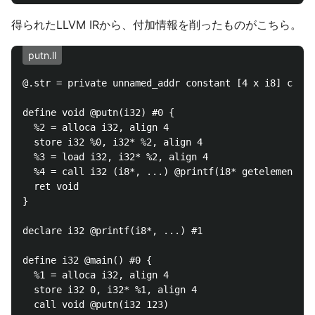
得られたLLVM IRから、付加情報を削ったものがこちら。
putn.ll
@.str = private unnamed_addr constant [4 x i8] c"%d\
define void @putn(i32) #0 {

  %2 = alloca i32, align 4

  store i32 %0, i32* %2, align 4

  %3 = load i32, i32* %2, align 4

  %4 = call i32 (i8*, ...) @printf(i8* getelementptr
  ret void

}

declare i32 @printf(i8*, ...) #1

define i32 @main() #0 {

  %1 = alloca i32, align 4

  store i32 0, i32* %1, align 4

  call void @putn(i32 123)
