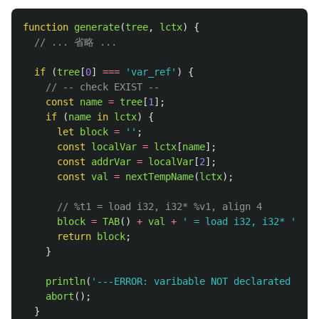
function
generate
(
tree
,
lctx
)
{
// ... 省略 ...
if 
(
tree
[
0
]
===
'
var_ref
'
)
{
// -- check EXIST --
const
name
=
tree
[
1
];
if 
(
name
in
lctx
)
{
let
block
=
''
;
const
localVar
=
lctx
[
name
];
const
addrVar
=
localVar
[
2
];
const
val
=
nextTempName
(
lctx
);
// %t1 = load i32, i32* %v1, align 4
block
=
TAB
()
+
val
+
'
 = load i32, i32* 
'
+
a
return
block
;
}
println
(
'
---ERROR: varibable NOT declarated (ref
abort
();
}