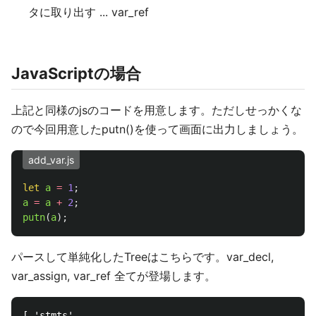
タに取り出す ... var_ref
JavaScriptの場合
上記と同様のjsのコードを用意します。ただしせっかくな
ので今回用意したputn()を使って画面に出力しましょう。
add_var.js
let
a
=
1
;
a
=
a
+
2
;
putn
(
a
);
パースして単純化したTreeはこちらです。var_decl,
var_assign, var_ref 全てが登場します。
[ 'stmts',
