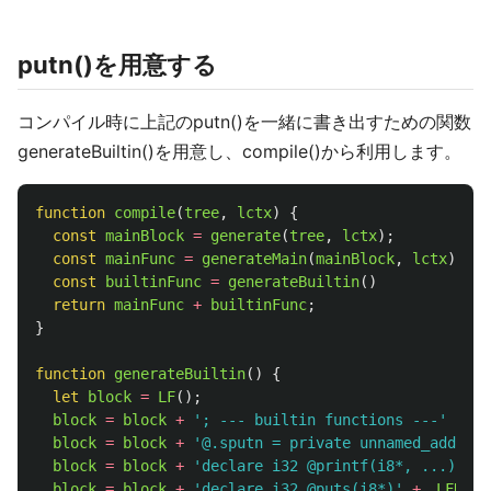
putn()を用意する
コンパイル時に上記のputn()を一緒に書き出すための関数
generateBuiltin()を用意し、compile()から利用します。
function
compile
(
tree
,
lctx
)
{
const
mainBlock
=
generate
(
tree
,
lctx
);
const
mainFunc
=
generateMain
(
mainBlock
,
lctx
);
const
builtinFunc
=
generateBuiltin
()
return
mainFunc
+
builtinFunc
;
}
function
generateBuiltin
()
{
let
block
=
LF
();
block
=
block
+
'
; --- builtin functions ---
'
+
LF
block
=
block
+
'
@.sputn = private unnamed_addr co
block
=
block
+
'
declare i32 @printf(i8*, ...)
'
+
block
=
block
+
'
declare i32 @puts(i8*)
'
+
LFR
();