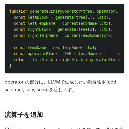
function
generateBinaryOperator
(
tree
,
operator
,
lctx
const
leftBlock
=
generate
(
tree
[
1
],
lctx
);
const
leftTempName
=
currentTempName
(
lctx
);
const
rightBlock
=
generate
(
tree
[
2
],
lctx
);
const
rightTempName
=
currentTempName
(
lctx
);
const
tempName
=
nextTempName
(
lctx
);
const
operatorBlock
=
TAB
+
tempName
+
'
 = 
'
+
ope
return 
(
leftBlock
+
rightBlock
+
operatorBlock
);
}
operator の部分に、LLVMで生成したい演算命令(add,
sub, mul, sdiv, srem)を渡します。
演算子を追加