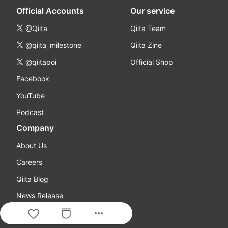
Official Accounts
Our service
@Qiita
Qiita Team
@qiita_milestone
Qiita Zine
@qiitapoi
Official Shop
Facebook
YouTube
Podcast
Company
About Us
Careers
Qiita Blog
News Release
more_horiz