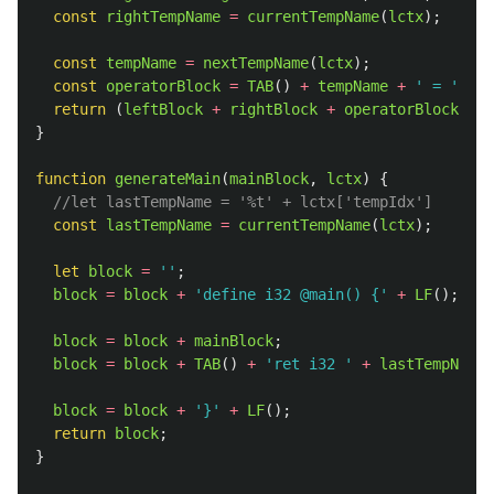
const
rightTempName
=
currentTempName
(
lctx
);
const
tempName
=
nextTempName
(
lctx
);
const
operatorBlock
=
TAB
()
+
tempName
+
'
 = 
'
+
o
return 
(
leftBlock
+
rightBlock
+
operatorBlock
);
}
function
generateMain
(
mainBlock
,
lctx
)
{
//let lastTempName = '%t' + lctx['tempIdx']
const
lastTempName
=
currentTempName
(
lctx
);
let
block
=
''
;
block
=
block
+
'
define i32 @main() {
'
+
LF
();
block
=
block
+
mainBlock
;
block
=
block
+
TAB
()
+
'
ret i32 
'
+
lastTempName
block
=
block
+
'
}
'
+
LF
();
return
block
;
}