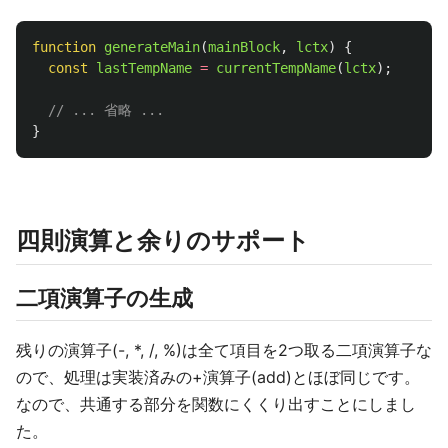
function
generateMain
(
mainBlock
,
lctx
)
{
const
lastTempName
=
currentTempName
(
lctx
);
// ... 省略 ...
}
四則演算と余りのサポート
二項演算子の生成
残りの演算子(-, *, /, %)は全て項目を2つ取る二項演算子な
ので、処理は実装済みの+演算子(add)とほぼ同じです。
なので、共通する部分を関数にくくり出すことにしまし
た。