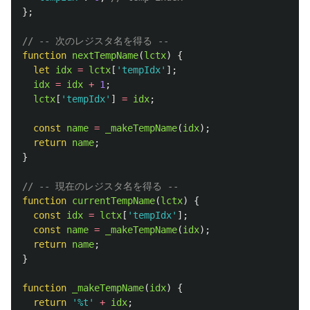
};
// -- 次のレジスタ名を得る --
function
nextTempName
(
lctx
)
{
let
idx
=
lctx
[
'
tempIdx
'
];
idx
=
idx
+
1
;
lctx
[
'
tempIdx
'
]
=
idx
;
const
name
=
_makeTempName
(
idx
);
return
name
;
}
// -- 現在のレジスタ名を得る --
function
currentTempName
(
lctx
)
{
const
idx
=
lctx
[
'
tempIdx
'
];
const
name
=
_makeTempName
(
idx
);
return
name
;
}
function
_makeTempName
(
idx
)
{
return
'
%t
'
+
idx
;