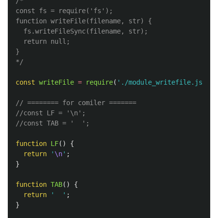
/*

const fs = require('fs');

function writeFile(filename, str) {

  fs.writeFileSync(filename, str);

  return null;

}

*/
const
writeFile
=
require
(
'
./module_writefile.js
'
);
// ======== for comiler =======
//const LF = '\n';
//const TAB = '  ';
function
LF
()
{
return
'
\n
'
;
}
function
TAB
()
{
return
'
'
;
}