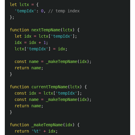
let
lctx
=
{
'
tempIdx
'
:
0
,
// temp index
};
function
nextTempName
(
lctx
)
{
let
idx
=
lctx
[
'
tempIdx
'
];
idx
=
idx
+
1
;
lctx
[
'
tempIdx
'
]
=
idx
;
const
name
=
_makeTempName
(
idx
);
return
name
;
}
function
currentTempName
(
lctx
)
{
const
idx
=
lctx
[
'
tempIdx
'
];
const
name
=
_makeTempName
(
idx
);
return
name
;
}
function
_makeTempName
(
idx
)
{
return
'
%t
'
+
idx
;