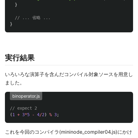
}
// ... 省略 ...
}
実行結果
いろいろな演算子を含んだコンパイル対象ソースを用意し
ました。
binoperator.js
// expect 2
(
1
+
3
*
5
-
4
/
2
)
%
3
;
これを今回のコンパイラ(mininode_compiler04.js)にかけ