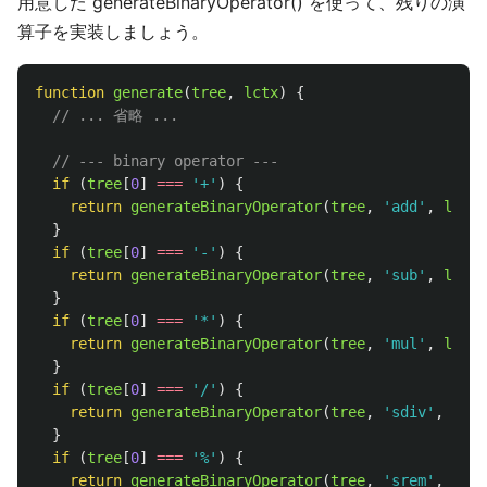
用意した generateBinaryOperator() を使って、残りの演
算子を実装しましょう。
function
generate
(
tree
,
lctx
)
{
// ... 省略 ...
// --- binary operator ---
if 
(
tree
[
0
]
===
'
+
'
)
{
return
generateBinaryOperator
(
tree
,
'
add
'
,
lctx
)
}
if 
(
tree
[
0
]
===
'
-
'
)
{
return
generateBinaryOperator
(
tree
,
'
sub
'
,
lctx
)
}
if 
(
tree
[
0
]
===
'
*
'
)
{
return
generateBinaryOperator
(
tree
,
'
mul
'
,
lctx
)
}
if 
(
tree
[
0
]
===
'
/
'
)
{
return
generateBinaryOperator
(
tree
,
'
sdiv
'
,
lctx
}
if 
(
tree
[
0
]
===
'
%
'
)
{
return
generateBinaryOperator
(
tree
,
'
srem
'
,
lctx