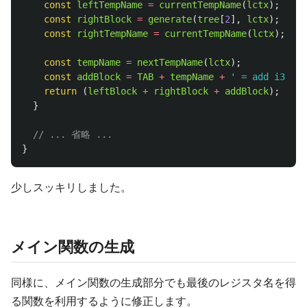
const
leftTempName
=
currentTempName
(
lctx
);
const
rightBlock
=
generate
(
tree
[
2
],
lctx
);
const
rightTempName
=
currentTempName
(
lctx
);
const
tempName
=
nextTempName
(
lctx
);
const
addBlock
=
TAB
+
tempName
+
'
 = add i32 
'
return 
(
leftBlock
+
rightBlock
+
addBlock
);
}
// ... 省略 ...
}
少しスッキリしました。
メイン関数の生成
同様に、メイン関数の生成部分でも最後のレジスタ名を得
る関数を利用するように修正します。