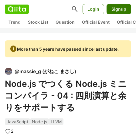
search
Login
Signup
Trend
Stock List
Question
Official Event
Official
info
More than 5 years have passed since last update.
@
massie_g
(
がねこ まさし
)
Node.js でつくる Node.js ミニ
コンパイラ - 04 : 四則演算と余
りをサポートする
JavaScript
Node.js
LLVM
2