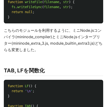
function
writeFile
(
filename
,
str
)
{
fs
.
writeFileSync
(
filename
,
str
);
return
null
;
}
こちらのモジュールを利用するように、ミニNode.jsコン
パイラ(mininode_compiler)とミニNode.jsインタープリ
ター(mininode_extra_3.js, module_builtin_extra3.js)どち
らも変更しました。
TAB, LFを関数化
function
LF
()
{
return
'
\n
'
;
}
function
TAB
()
{