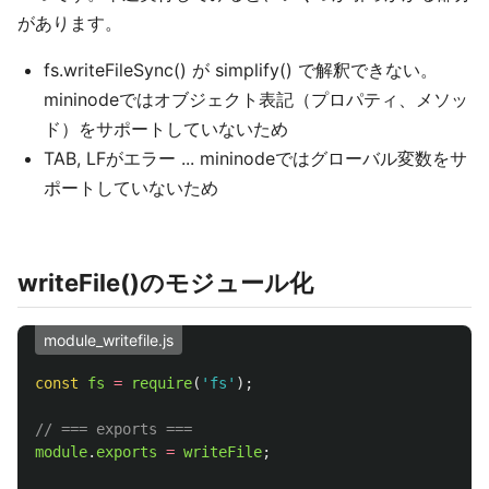
があります。
fs.writeFileSync() が simplify() で解釈できない。
mininodeではオブジェクト表記（プロパティ、メソッ
ド）をサポートしていないため
TAB, LFがエラー ... mininodeではグローバル変数をサ
ポートしていないため
writeFile()のモジュール化
module_writefile.js
const
fs
=
require
(
'
fs
'
);
// === exports ===
module
.
exports
=
writeFile
;