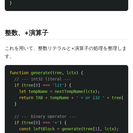
}
整数、+演算子
これを用いて、整数リテラルと+演算子の処理を整理しま
す。
function
generate
(
tree
,
lctx
)
{
// --- int32 literal ---
if 
(
tree
[
0
]
===
'
lit
'
)
{
let
tempName
=
nextTempName
(
lctx
);
return
TAB
+
tempName
+
'
 = or i32 
'
+
tree
[
1
]
+
}
// --- binary operator ---
if 
(
tree
[
0
]
===
'
+
'
)
{
const
leftBlock
=
generate
(
tree
[
1
],
lctx
);