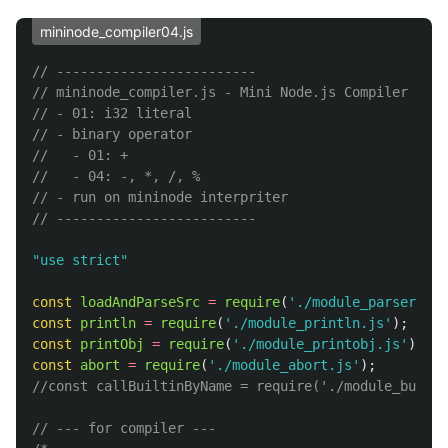
mininode_compiler04.js
// -------------------------
// mininode_compiler.js - Mini Node.js Compiler by N
// - 01: i32 literal
// - binary operator
//   - 01: +
//   - 04: -, *, /, % 
// - run on mininode interpriter
// -------------------------
"
use strict
"
const
loadAndParseSrc
=
require
(
'
./module_parser_ext
const
println
=
require
(
'
./module_println.js
'
);
const
printObj
=
require
(
'
./module_printobj.js
'
);
const
abort
=
require
(
'
./module_abort.js
'
);
//const callBuiltinByName = require('./module_builti
// --- for compiler ---