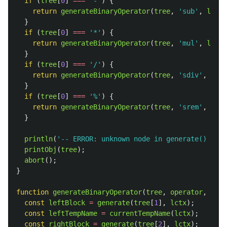
if 
(
tree
[
0
]
===
'
-
'
)
{
return
generateBinaryOperator
(
tree
,
'
sub
'
,
lctx
)
}
if 
(
tree
[
0
]
===
'
*
'
)
{
return
generateBinaryOperator
(
tree
,
'
mul
'
,
lctx
)
}
if 
(
tree
[
0
]
===
'
/
'
)
{
return
generateBinaryOperator
(
tree
,
'
sdiv
'
,
lctx
}
if 
(
tree
[
0
]
===
'
%
'
)
{
return
generateBinaryOperator
(
tree
,
'
srem
'
,
lctx
}
println
(
'
-- ERROR: unknown node in generate() ---
'
printObj
(
tree
);
abort
();
}
function
generateBinaryOperator
(
tree
,
operator
,
lctx
const
leftBlock
=
generate
(
tree
[
1
],
lctx
);
const
leftTempName
=
currentTempName
(
lctx
);
const
rightBlock
=
generate
(
tree
[
2
],
lctx
);