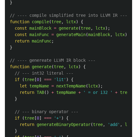
}
// ---- compile simplified tree into LLVM IR ---
function
compile
(
tree
,
lctx
)
{
const
mainBlock
=
generate
(
tree
,
lctx
);
const
mainFunc
=
generateMain
(
mainBlock
,
lctx
);
return
mainFunc
;
}
// ---- genereate LLVM IR block ---
function
generate
(
tree
,
lctx
)
{
// --- int32 literal ---
if 
(
tree
[
0
]
===
'
lit
'
)
{
let
tempName
=
nextTempName
(
lctx
);
return
TAB
()
+
tempName
+
'
 = or i32 
'
+
tree
[
1
]
}
// --- binary operator ---
if 
(
tree
[
0
]
===
'
+
'
)
{
return
generateBinaryOperator
(
tree
,
'
add
'
,
lctx
)
}