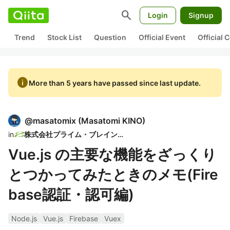
search
Login
Signup
Trend
Stock List
Question
Official Event
Official
info
More than 5 years have passed since last update.
@
masatomix
(
Masatomi KINO
)
in
株式会社プライム・ブレインズ
Vue.js の主要な機能をざっくり
とつかってみたときのメモ(Fire
base認証・認可編)
Node.js
Vue.js
Firebase
Vuex