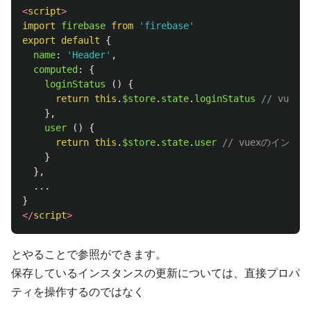
<
script
>
import
firebase
from
'
firebase
'
export
default
{
name
:
'
Header
'
,
computed
:
{
loginStatus 
()
{
return
this
.
$store
.
state
.
loginStatus
// vue
},
user 
()
{
return
this
.
$store
.
state
.
user
// vuexのインス
}
},
...
}
</
script
>
とやることで参照ができます。
保存しているインスタンスの更新については、直接プロパ
ティを操作するのではなく