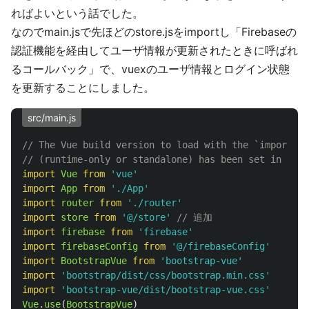
ればよいという話でした。
なのでmain.jsで先ほどのstore.jsをimportし「Firebaseの
認証機能を経由してユーザ情報が更新されたときに呼ばれ
るコールバック」で、vuexのユーザ情報とログイン状態
を更新することにしました。
src/main.js
// The Vue build version to load with the `import` c
// (runtime-only or standalone) has been set in webp
import
Vue
from
'
vue
'
import
App
from
'
./App
'
import
router
from
'
./router
'
import
store
from
'
@/store
'
// 追加
import
firebase
from
'
firebase
'
import
firebaseConfig
from
'
@/firebaseConfig
'
import
BootstrapVue
from
'
bootstrap-vue
'
import
'
bootstrap/dist/css/bootstrap.min.css
'
import
'
bootstrap-vue/dist/bootstrap-vue.css
'
Vue
.
use
(
BootstrapVue
)