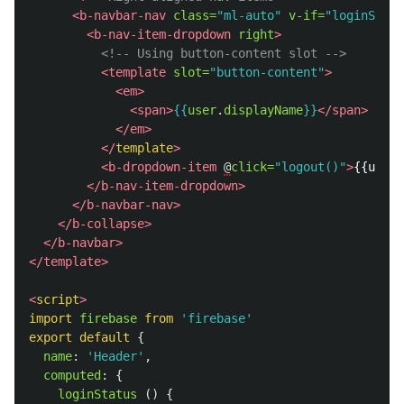
<b-navbar-nav
class=
"ml-auto"
v-if=
"loginStatu
<b-nav-item-dropdown
right
>
<!-- Using button-content slot -->
<template
slot=
"button-content"
>
<em>
<span>
{{
user
.
displayName
}}
</span>
</em>
</
template
>
<b-dropdown-item
@
click=
"logout()"
>
{{user
</b-nav-item-dropdown>
</b-navbar-nav>
</b-collapse>
</b-navbar>
</template>
<
script
>
import
firebase
from
'
firebase
'
export
default
{
name
:
'
Header
'
,
computed
:
{
loginStatus 
()
{