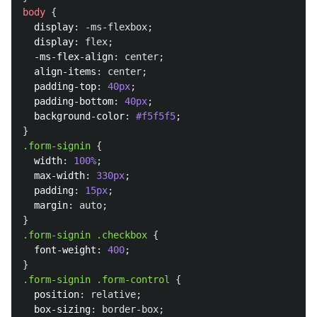
body
{
display
:
-ms-flexbox
;
display
:
flex
;
-ms-flex-align
:
center
;
align-items
:
center
;
padding-top
:
40px
;
padding-bottom
:
40px
;
background-color
:
#f5f5f5
;
}
.form-signin
{
width
:
100%
;
max-width
:
330px
;
padding
:
15px
;
margin
:
auto
;
}
.form-signin
.checkbox
{
font-weight
:
400
;
}
.form-signin
.form-control
{
position
:
relative
;
box-sizing
:
border-box
;