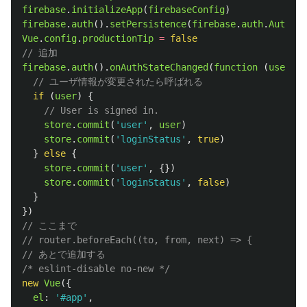
firebase
.
initializeApp
(
firebaseConfig
)
firebase
.
auth
().
setPersistence
(
firebase
.
auth
.
Auth
.
Pe
Vue
.
config
.
productionTip
=
false
// 追加
firebase
.
auth
().
onAuthStateChanged
(
function 
(
user
)
{
// ユーザ情報が変更されたら呼ばれる
if 
(
user
)
{
// User is signed in.
store
.
commit
(
'
user
'
,
user
)
store
.
commit
(
'
loginStatus
'
,
true
)
}
else
{
store
.
commit
(
'
user
'
,
{})
store
.
commit
(
'
loginStatus
'
,
false
)
}
})
// ここまで
// router.beforeEach((to, from, next) => {
// あとで追加する
/* eslint-disable no-new */
new
Vue
({
el
:
'
#app
'
,