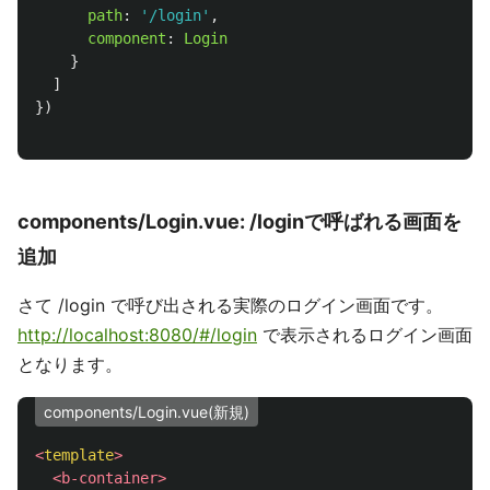
path
:
'
/login
'
,
component
:
Login
}
]
})
components/Login.vue: /loginで呼ばれる画面を
追加
さて /login で呼び出される実際のログイン画面です。
http://localhost:8080/#/login
で表示されるログイン画面
となります。
components/Login.vue(新規)
<
template
>
<b-container>