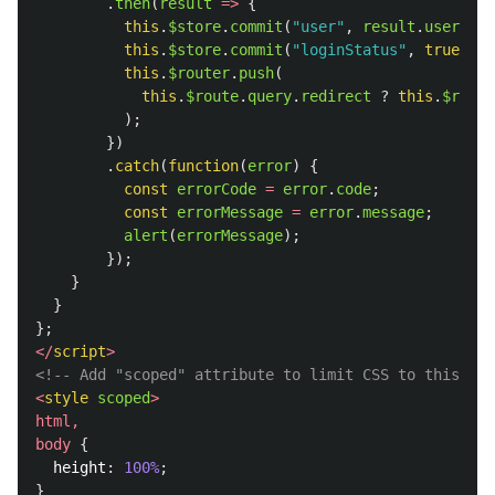
.
then
(
result
=>
{
this
.
$store
.
commit
(
"
user
"
,
result
.
user
);
this
.
$store
.
commit
(
"
loginStatus
"
,
true
);
this
.
$router
.
push
(
this
.
$route
.
query
.
redirect
?
this
.
$route
);
})
.
catch
(
function
(
error
)
{
const
errorCode
=
error
.
code
;
const
errorMessage
=
error
.
message
;
alert
(
errorMessage
);
});
}
}
};
</
script
>
<!-- Add "scoped" attribute to limit CSS to this com
<
style
scoped
>
html
,
body
{
height
:
100%
;
}