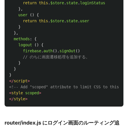
return
this
.
$store
.
state
.
loginStatus
},
user 
()
{
return
this
.
$store
.
state
.
user
}
},
methods
:
{
logout 
()
{
firebase
.
auth
().
signOut
()
// のちに画面遷移処理を追加する。
}
}
}
</
script
>
<!-- Add "scoped" attribute to limit CSS to this com
<
style
scoped
>
</
style
>
router/index.js にログイン画面のルーティング追