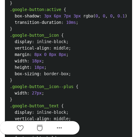
}
.google-button
:active
{
box-shadow
:
3px
6px
7px
3px
rgba
(
0
,
0
,
0
,
0.1
);
transition-duration
:
10ms
;
}
.google-button__icon
{
display
:
inline-block
;
vertical-align
:
middle
;
margin
:
8px
0
8px
8px
;
width
:
18px
;
height
:
18px
;
box-sizing
:
border-box
;
}
.google-button__icon--plus
{
width
:
27px
;
}
.google-button__text
{
display
:
inline-block
;
vertical-align
:
middle
;
padding
:
0
24px
;
more_horiz
font-size
:
14px
;