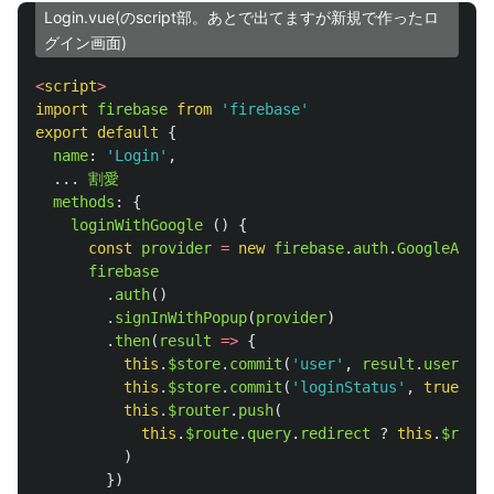
Login.vue(のscript部。あとで出てますが新規で作ったロ
グイン画面)
<
script
>
import
firebase
from
'
firebase
'
export
default
{
name
:
'
Login
'
,
...
割愛
methods
:
{
loginWithGoogle 
()
{
const
provider
=
new
firebase
.
auth
.
GoogleAuthP
firebase
.
auth
()
.
signInWithPopup
(
provider
)
.
then
(
result
=>
{
this
.
$store
.
commit
(
'
user
'
,
result
.
user
)
/
this
.
$store
.
commit
(
'
loginStatus
'
,
true
)
/
this
.
$router
.
push
(
this
.
$route
.
query
.
redirect
?
this
.
$route
)
})