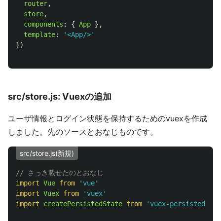
router
,
store
,
components
:
{
App
},
template
:
'
<App/>
'
})
src/store.js: Vuexの追加
ユーザ情報とログイン状態を保持するためのvuexを作成
しました。先のソースとおなじものです。
src/store.js(新規)
// さっき載せたのとおなじ
import
Vue
from
'
vue
'
import
Vuex
from
'
vuex
'
import
createPersistedState
from
'
vuex-persistedstat