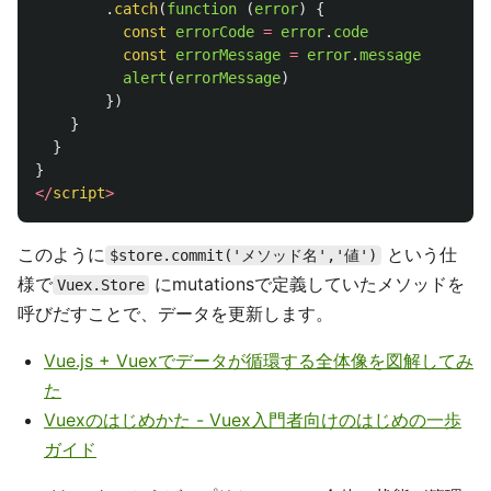
.
catch
(
function 
(
error
)
{
const
errorCode
=
error
.
code
const
errorMessage
=
error
.
message
alert
(
errorMessage
)
})
}
}
}
</
script
>
このように
という仕
$store.commit('メソッド名','値')
様で
にmutationsで定義していたメソッドを
Vuex.Store
呼びだすことで、データを更新します。
Vue.js + Vuexでデータが循環する全体像を図解してみ
た
Vuexのはじめかた - Vuex入門者向けのはじめの一歩
ガイド