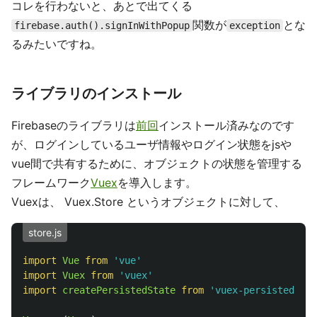
コレを行わないと、あとで出てくる
関数が
とな
firebase.auth().signInWithPopup
exception
るみたいですね。
ライブラリのインストール
Firebaseのライブラリは
前回
インストール済みなのです
が、ログインしているユーザ情報やログイン状態をjsや
vue間で共有するために、オブジェクトの状態を管理する
フレームワーク
Vuex
を導入します。
Vuexは、 Vuex.Store というオブジェクトに対して、
store.js
import
Vue
from
'
vue
'
import
Vuex
from
'
vuex
'
import
createPersistedState
from
'
vuex-persistedstat