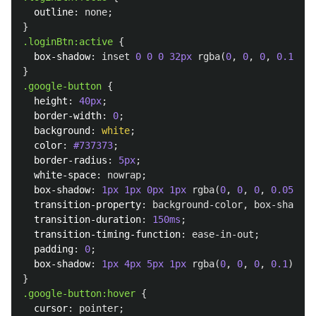
outline
:
none
;
}
.loginBtn
:active
{
box-shadow
:
inset
0
0
0
32px
rgba
(
0
,
0
,
0
,
0.1
);
}
.google-button
{
height
:
40px
;
border-width
:
0
;
background
:
white
;
color
:
#737373
;
border-radius
:
5px
;
white-space
:
nowrap
;
box-shadow
:
1px
1px
0px
1px
rgba
(
0
,
0
,
0
,
0.05
);
transition-property
:
background-color
,
box-shadow
;
transition-duration
:
150ms
;
transition-timing-function
:
ease-in-out
;
padding
:
0
;
box-shadow
:
1px
4px
5px
1px
rgba
(
0
,
0
,
0
,
0.1
);
}
.google-button
:hover
{
cursor
:
pointer
;