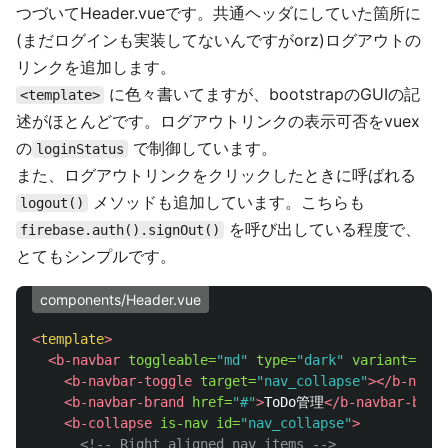
つづいてHeader.vueです。共通ヘッダにしていた箇所に
(まだログインも実装してないんですがorz)ログアウトの
リンクを追加します。
に色々書いてますが、bootstrapのGUIの記
<template>
述がほとんどです。ログアウトリンクの表示可否をvuex
の
で制御しています。
loginStatus
また、ログアウトリンクをクリックしたときに呼ばれる
メソッドも追加しています。こちらも
logout()
を呼び出している程度で、
firebase.auth().signOut()
とてもシンプルです。
components/Header.vue
<
template
>
<b-navbar
toggleable=
"md"
type=
"dark"
variant=
"inf
<b-navbar-toggle
target=
"nav_collapse"
></b-navba
<b-navbar-brand
href=
"#"
>
ToDo管理
</b-navbar-bran
<b-collapse
is-nav
id=
"nav_collapse"
>
<!-- Right aligned nav items -->