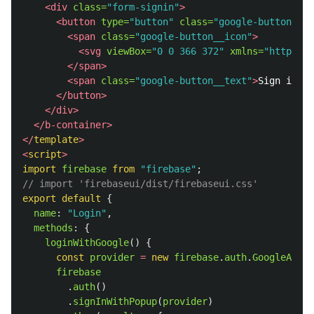
<div
class=
"form-signin"
>
<button
type=
"button"
class=
"google-button"
@
c
<span
class=
"google-button__icon"
>
<svg
viewBox=
"0 0 366 372"
xmlns=
"http://w
</span>
<span
class=
"google-button__text"
>
Sign in wi
</button>
</div>
</b-container>
</
template
>
<
script
>
import
firebase
from
"
firebase
"
;
// import 'firebaseui/dist/firebaseui.css'
export
default
{
name
:
"
Login
"
,
methods
:
{
loginWithGoogle
()
{
const
provider
=
new
firebase
.
auth
.
GoogleAuthP
firebase
.
auth
()
.
signInWithPopup
(
provider
)