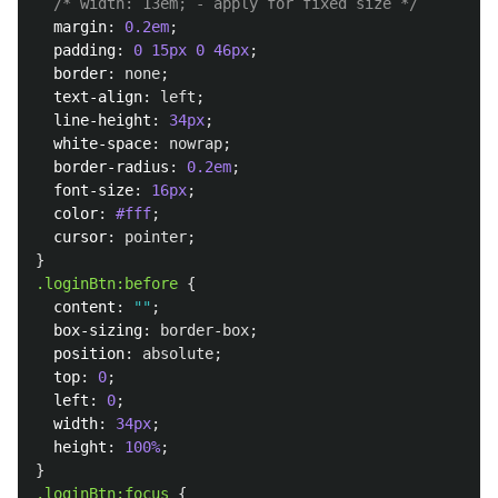
/* width: 13em; - apply for fixed size */
margin
:
0.2em
;
padding
:
0
15px
0
46px
;
border
:
none
;
text-align
:
left
;
line-height
:
34px
;
white-space
:
nowrap
;
border-radius
:
0.2em
;
font-size
:
16px
;
color
:
#fff
;
cursor
:
pointer
;
}
.loginBtn
:before
{
content
:
""
;
box-sizing
:
border-box
;
position
:
absolute
;
top
:
0
;
left
:
0
;
width
:
34px
;
height
:
100%
;
}
.loginBtn
:focus
{