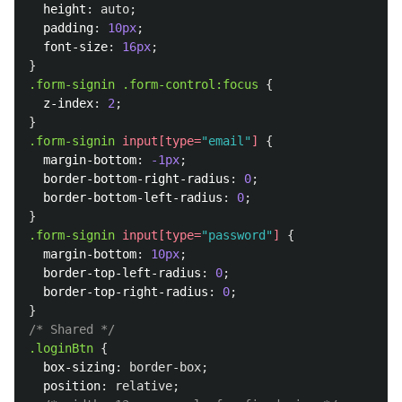
height
:
auto
;
padding
:
10px
;
font-size
:
16px
;
}
.form-signin
.form-control
:focus
{
z-index
:
2
;
}
.form-signin
input
[
type
=
"email"
]
{
margin-bottom
:
-1px
;
border-bottom-right-radius
:
0
;
border-bottom-left-radius
:
0
;
}
.form-signin
input
[
type
=
"password"
]
{
margin-bottom
:
10px
;
border-top-left-radius
:
0
;
border-top-right-radius
:
0
;
}
/* Shared */
.loginBtn
{
box-sizing
:
border-box
;
position
:
relative
;