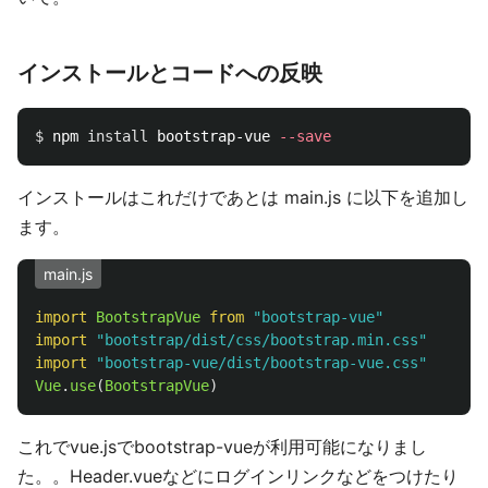
インストールとコードへの反映
$ 
npm 
install 
bootstrap-vue 
--save
インストールはこれだけであとは main.js に以下を追加し
ます。
main.js
import
BootstrapVue
from
"
bootstrap-vue
"
import
"
bootstrap/dist/css/bootstrap.min.css
"
import
"
bootstrap-vue/dist/bootstrap-vue.css
"
Vue
.
use
(
BootstrapVue
)
これでvue.jsでbootstrap-vueが利用可能になりまし
た。。Header.vueなどにログインリンクなどをつけたり