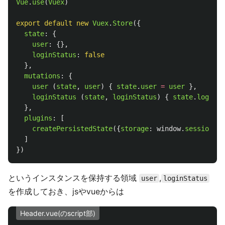
Vue
.
use
(
Vuex
)
export
default
new
Vuex
.
Store
({
state
:
{
user
:
{},
loginStatus
:
false
},
mutations
:
{
user 
(
state
,
user
)
{
state
.
user
=
user
},
loginStatus 
(
state
,
loginStatus
)
{
state
.
loginSt
},
plugins
:
[
createPersistedState
({
storage
:
window
.
sessionSto
]
})
というインスタンスを保持する領域
,
user
loginStatus
を作成しておき、jsやvueからは
Header.vue(のscript部)