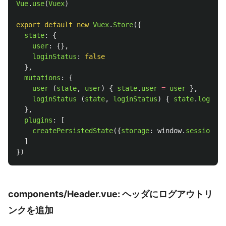
Vue
.
use
(
Vuex
)
export
default
new
Vuex
.
Store
({
state
:
{
user
:
{},
loginStatus
:
false
},
mutations
:
{
user 
(
state
,
user
)
{
state
.
user
=
user
},
loginStatus 
(
state
,
loginStatus
)
{
state
.
loginSt
},
plugins
:
[
createPersistedState
({
storage
:
window
.
sessionSto
]
})
components/Header.vue: ヘッダにログアウトリ
ンクを追加