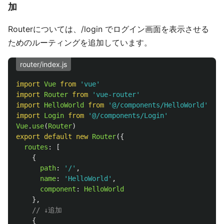
加
Routerについては、/login でログイン画面を表示させる
ためのルーティングを追加しています。
router/index.js
import
Vue
from
'
vue
'
import
Router
from
'
vue-router
'
import
HelloWorld
from
'
@/components/HelloWorld
'
import
Login
from
'
@/components/Login
'
Vue
.
use
(
Router
)
export
default
new
Router
({
routes
:
[
{
path
:
'
/
'
,
name
:
'
HelloWorld
'
,
component
:
HelloWorld
},
// ↓追加
{