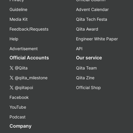
Guideline
Advent Calendar
Media Kit
Qiita Tech Festa
Feedback/Requests
Qiita Award
Help
Engineer White Paper
Advertisement
API
Official Accounts
Our service
@Qiita
Qiita Team
@qiita_milestone
Qiita Zine
@qiitapoi
Official Shop
Facebook
YouTube
Podcast
Company