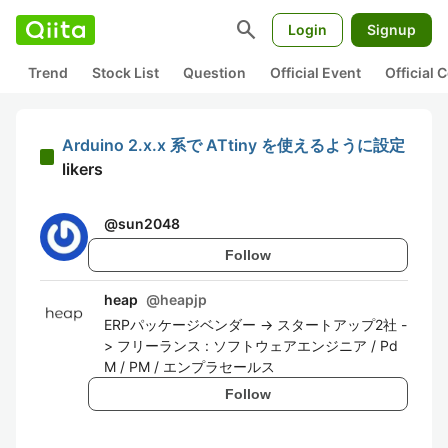
search
Login
Signup
Trend
Stock List
Question
Official Event
Official
Arduino 2.x.x 系で ATtiny を使えるように設定
likers
@
sun2048
Follow
heap
@
heapjp
ERPパッケージベンダー -> スタートアップ2社 -
> フリーランス : ソフトウェアエンジニア / Pd
M / PM / エンプラセールス
Follow