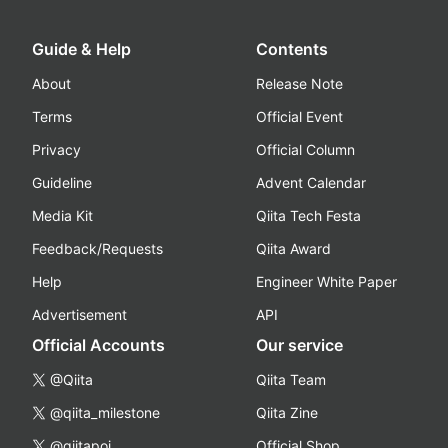
Guide & Help
Contents
About
Release Note
Terms
Official Event
Privacy
Official Column
Guideline
Advent Calendar
Media Kit
Qiita Tech Festa
Feedback/Requests
Qiita Award
Help
Engineer White Paper
Advertisement
API
Official Accounts
Our service
@Qiita
Qiita Team
@qiita_milestone
Qiita Zine
@qiitapoi
Official Shop