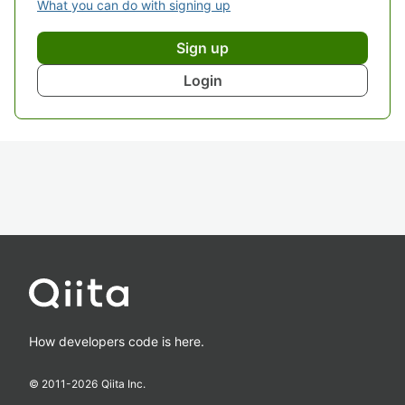
What you can do with signing up
Sign up
Login
How developers code is here.
© 2011-
2026
Qiita Inc.