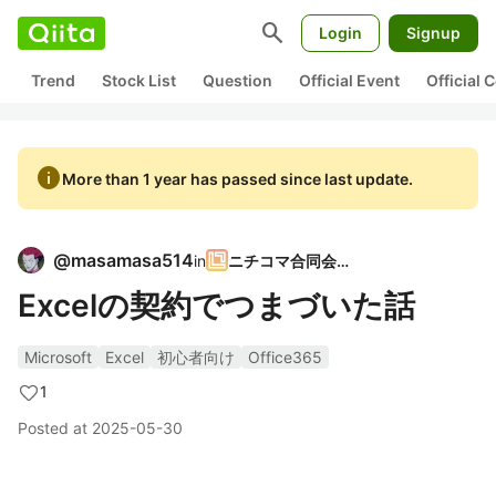
search
Login
Signup
Trend
Stock List
Question
Official Event
Official
info
More than 1 year has passed since last update.
@
masamasa514
in
ニチコマ合同会社
Excelの契約でつまづいた話
Microsoft
Excel
初心者向け
Office365
1
Posted at
2025-05-30