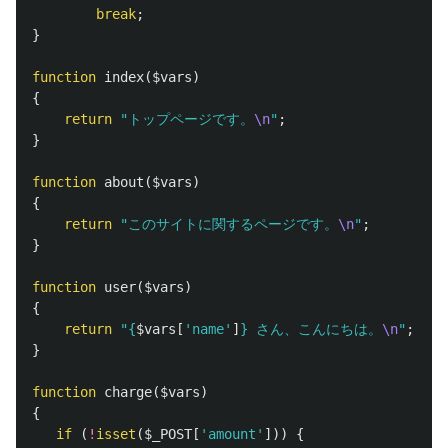
break
;
}
function
index
(
$vars
)
{
return
"トップページです。
\n
"
;
}
function
about
(
$vars
)
{
return
"このサイトに関するページです。
\n
"
;
}
function
user
(
$vars
)
{
return
"
{
$vars
[
'name'
]
}
 さん、こんにちは。
\n
"
;
}
function
charge
(
$vars
)
{
if
(
!
isset
(
$_POST
[
'amount'
]))
{