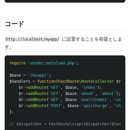
コード
に設置することを前提としま
http://localhost/myapp/
す。
require
'vendor/autoload.php'
;
$base
=
'/myapp/'
;
$handlers
=
function
(
FastRoute
\RouteCollector
$r
)
us
$r
->
addRoute
(
'GET'
,
$base
,
'index'
);
$r
->
addRoute
(
'GET'
,
$base
.
'about'
,
'about'
);
$r
->
addRoute
(
'GET'
,
$base
.
'user/{name}'
,
'user'
)
$r
->
addRoute
(
'POST'
,
$base
.
'api/charge'
,
'charge
};
// $dispatcher = FastRoute\simpleDispatcher($handler