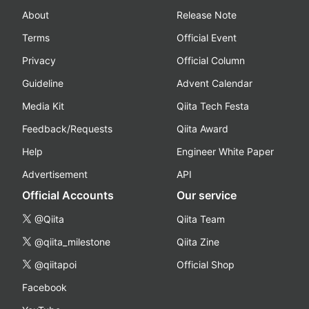
About
Release Note
Terms
Official Event
Privacy
Official Column
Guideline
Advent Calendar
Media Kit
Qiita Tech Festa
Feedback/Requests
Qiita Award
Help
Engineer White Paper
Advertisement
API
Official Accounts
Our service
@Qiita
Qiita Team
@qiita_milestone
Qiita Zine
@qiitapoi
Official Shop
Facebook