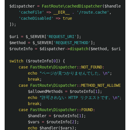
$dispatcher
=
FastRoute\cachedDispatcher
(
$handlers
,
'cacheFile'
=>
__DIR__
.
'/route.cache'
,
'cacheDisabled'
=>
true
]);
$uri
=
$_SERVER
[
'REQUEST_URI'
];
$method
=
$_SERVER
[
'REQUEST_METHOD'
];
$routeInfo
=
$dispatcher
->
dispatch
(
$method
,
$uri
);
switch
(
$routeInfo
[
0
])
{
case
FastRoute\Dispatcher
::
NOT_FOUND
:
echo
"ページが見つかりませんでした。
\n
"
;
break
;
case
FastRoute\Dispatcher
::
METHOD_NOT_ALLOWED
:
$allowedMethods
=
$routeInfo
[
1
];
echo
"許可されない HTTP リクエストです。
\n
"
;
break
;
case
FastRoute\Dispatcher
::
FOUND
:
$handler
=
$routeInfo
[
1
];
$vars
=
$routeInfo
[
2
];
echo
$handler
(
$vars
);