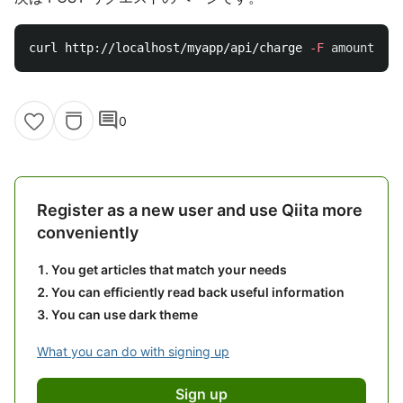
curl http://localhost/myapp/api/charge 
-F
amount
=
comment
0
Register as a new user and use Qiita more
conveniently
You get articles that match your needs
You can efficiently read back useful information
You can use dark theme
What you can do with signing up
Sign up