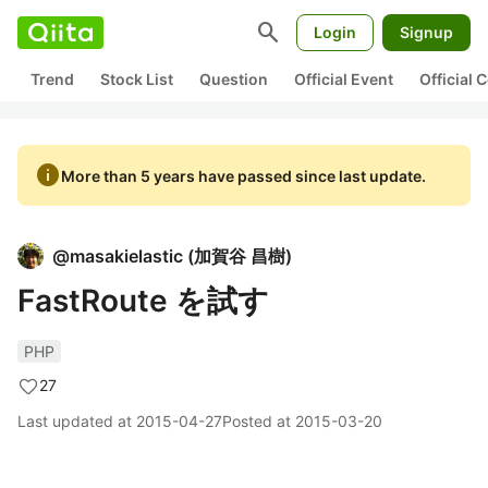
search
Login
Signup
Trend
Stock List
Question
Official Event
Official
info
More than 5 years have passed since last update.
@
masakielastic
(
加賀谷 昌樹
)
FastRoute を試す
PHP
27
Last updated at
2015-04-27
Posted at
2015-03-20