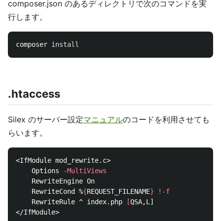
composer.json のあるディレクトリで次のコマンドを実
行します。
composer 
install
.htaccess
Silex のサーバー設定
マニュアル
のコードを利用させても
らいます。
<IfModule mod_rewrite.c>

    Options 
-MultiViews
    RewriteEngine On

    RewriteCond %
{
REQUEST_FILENAME
}
!
-f
    RewriteRule ^ index.php 
[
QSA,L]
