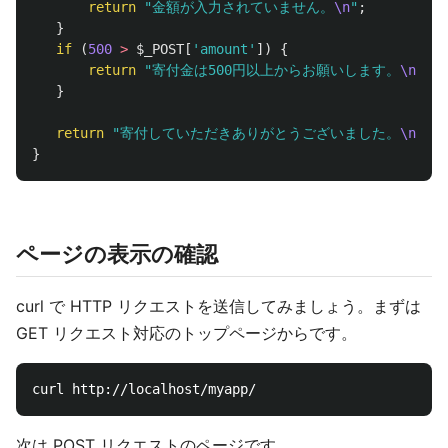
return
"金額が入力されていません。
\n
"
;
}
if
(
500
>
$_POST
[
'amount'
])
{
return
"寄付金は500円以上からお願いします。
\n
"
;
}
return
"寄付していただきありがとうございました。
\n
"
;
}
ページの表示の確認
curl で HTTP リクエストを送信してみましょう。まずは
GET リクエスト対応のトップページからです。
次は POST リクエストのページです。