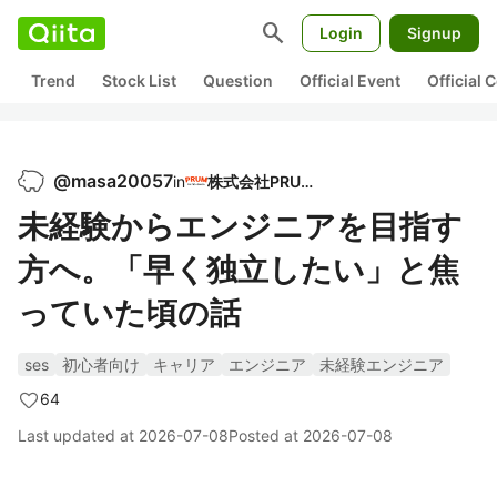
search
Login
Signup
Trend
Stock List
Question
Official Event
Official
@
masa20057
in
株式会社PRUM
未経験からエンジニアを目指す
方へ。「早く独立したい」と焦
っていた頃の話
ses
初心者向け
キャリア
エンジニア
未経験エンジニア
64
Last updated at
2026-07-08
Posted at
2026-07-08