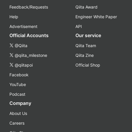
Feedback/Requests
Qiita Award
Help
Engineer White Paper
Advertisement
API
Official Accounts
Our service
@Qiita
Qiita Team
@qiita_milestone
Qiita Zine
@qiitapoi
Official Shop
Facebook
YouTube
Podcast
Company
About Us
Careers