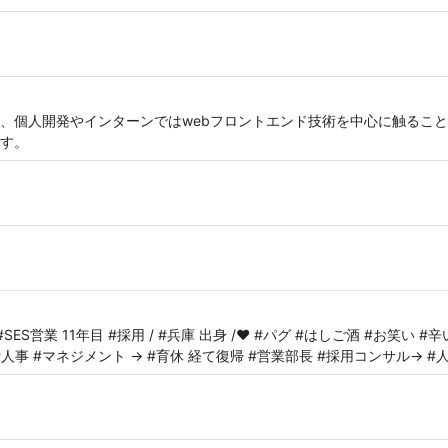
、個人開発やインターンではwebフロントエンド技術を中心に触るこ
す。
SES営業 11年目 #採用 / #兵庫 出身 /❤️ #パグ #はしご酒 #お笑い #辛
→ #人事 #マネジメント → #育休 経て復帰 #営業部長 #採用コンサル→ #