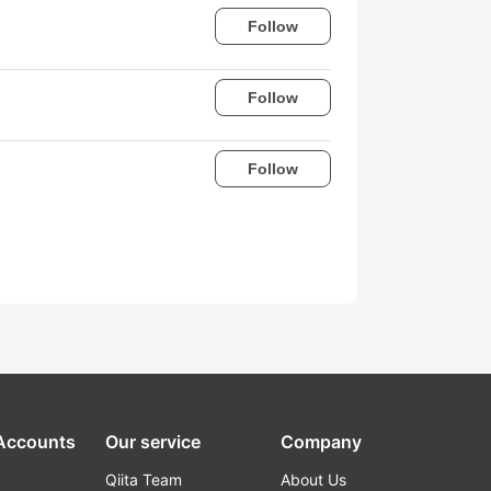
Follow
Follow
Follow
 Accounts
Our service
Company
Qiita Team
About Us