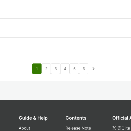
navigate_next
1
2
3
4
5
6
Guide & Help
Contents
Official
About
Release Note
@Qiita