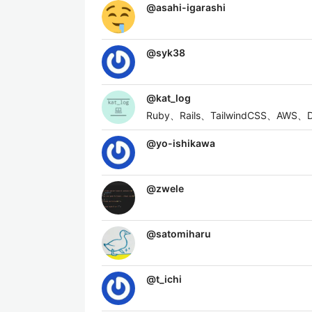
@
asahi-igarashi
@
syk38
@
kat_log
Ruby、Rails、TailwindCSS、AW
@
yo-ishikawa
@
zwele
@
satomiharu
@
t_ichi