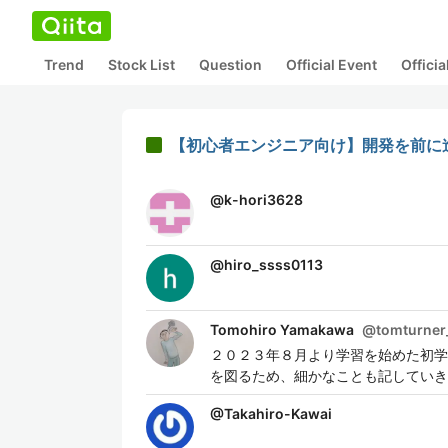
Trend
Stock List
Question
Official Event
Offici
【初心者エンジニア向け】開発を前に
@
k-hori3628
@
hiro_ssss0113
Tomohiro Yamakawa
@
tomturner
２０２３年８月より学習を始めた初学者
を図るため、細かなことも記していき
@
Takahiro-Kawai