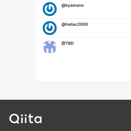
@
kyamane
@
heliac2000
@
TBD