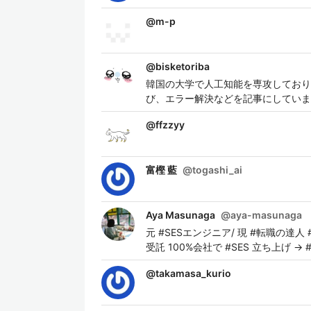
@
m-p
@
bisketoriba
韓国の大学で人工知能を専攻しており
び、エラー解決などを記事にしていま
@
ffzzyy
富樫 藍
@
togashi_ai
Aya Masunaga
@
aya-masunaga
元 #SESエンジニア/ 現 #転職の達人 #
受託 100%会社で #SES 立ち上げ 
@
takamasa_kurio