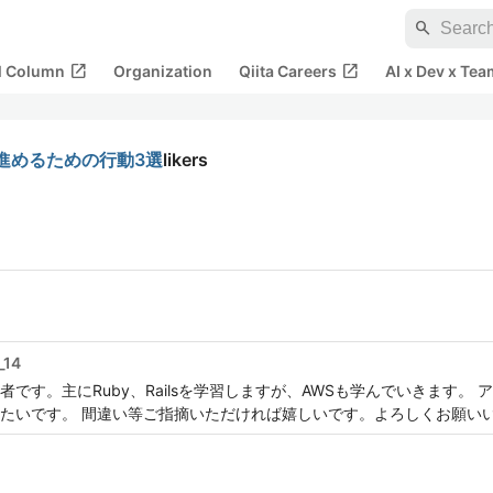
search
open_in_new
open_in_new
al Column
Organization
Qiita Careers
AI x Dev x Tea
進めるための行動3選
likers
_14
です。主にRuby、Railsを学習しますが、AWSも学んでいきます。
たいです。 間違い等ご指摘いただければ嬉しいです。よろしくお願い