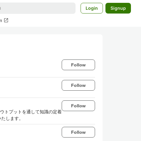
Login
Signup
open_in_new
m
Follow
Follow
Follow
 アウトプットを通して知識の定着
いたします。
Follow